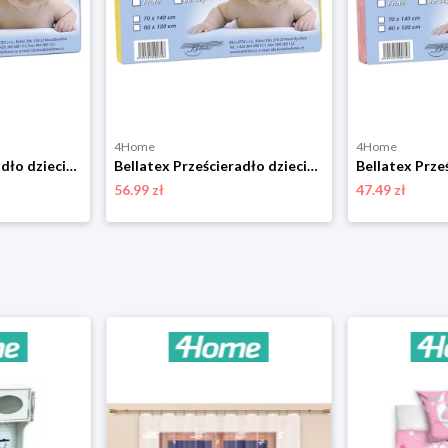
4Home
4Home
Bellatex Prześcieradło dziecięce frotte, jasnoniebieskie, 60 x 120 cm
Bellatex Prześcieradło dziecięce frotte, 60 x 120 cm
56.99 zł
47.49 zł