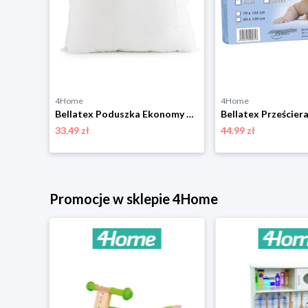
4Home
4Home
Bellatex Poduszka Kamilka Lux z zamkiem błyskawicznym 900 g, 70 x 90 cm
Bellatex Poduszka Ekonomy bawełna, 40 x 50 cm
33.49 zł
44.99 zł
Promocje w sklepie 4Home