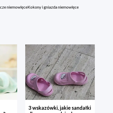
lacze niemowlęce
Kokony i gniazda niemowlęce
3 wskazówki, jakie sandałki