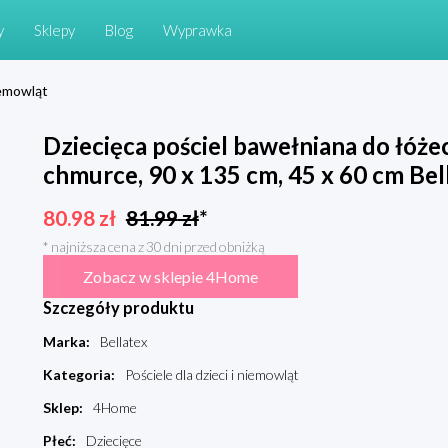
y
Sklepy
Blog
Wyprawka
niemowląt
Dziecięca pościel bawełniana do łóż
chmurce, 90 x 135 cm, 45 x 60 cm Bel
80.98
zł
81.99
zł
*
* najniższa cena z 30 dni przed obniżką
Zobacz w sklepie 4Home
Szczegóły produktu
Marka
:
Bellatex
Kategoria
:
Pościele dla dzieci i niemowląt
Sklep
:
4Home
Płeć
:
Dziecięce