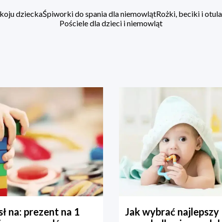
koju dziecka
Śpiworki do spania dla niemowląt
Rożki, beciki i otu
Pościele dla dzieci i niemowląt
ł na: prezent na 1
Jak wybrać najlepszy