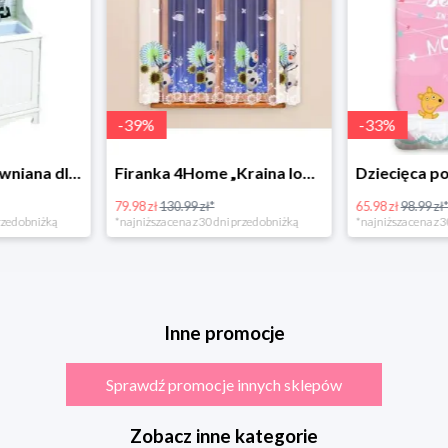
-
39
%
-
33
%
Bino Kuchnia drewniana dla dzieci Provence
Firanka 4Home „Kraina lodu” (Frozen)
79.98 zł
130.99 zł*
65.98 zł
98.99 zł
rzed obniżką
*najniższa cena z 30 dni przed obniżką
*najniższa cena z 3
Inne promocje
Sprawdź promocje innych sklepów
Zobacz inne kategorie