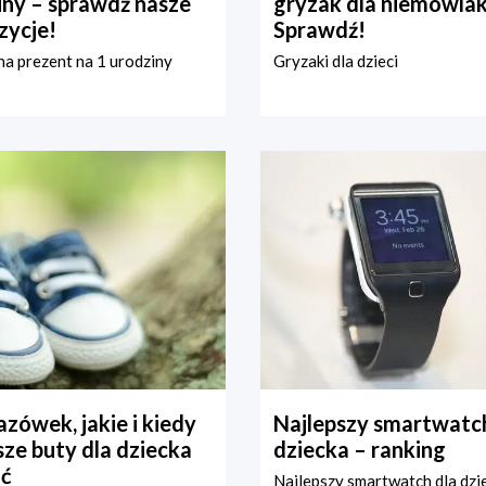
iny – sprawdź nasze
gryzak dla niemowla
zycje!
Sprawdź!
a prezent na 1 urodziny
Gryzaki dla dzieci
zówek, jakie i kiedy
Najlepszy smartwatch
ze buty dla dziecka
dziecka – ranking
ć
Najlepszy smartwatch dla dzi