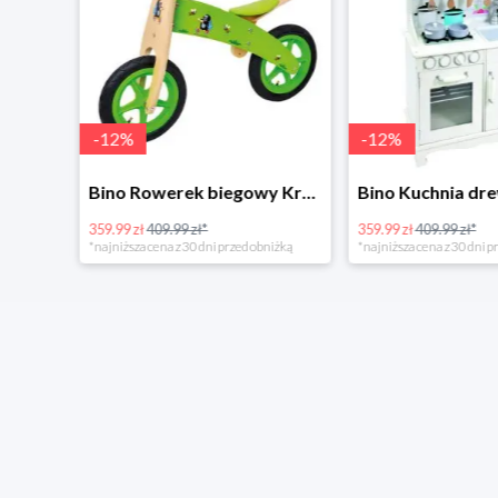
-
12
%
-
12
%
4Home Koc baranek świecący Dino
Bino Rowerek biegowy Krecik
359.99 zł
409.99 zł*
359.99 zł
409.99 zł*
*najniższa cena z 30 dni przed obniżką
*najniższa cena z 30 dni p