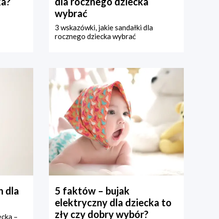
ka?
dla rocznego dziecka
wybrać
3 wskazówki, jakie sandałki dla
rocznego dziecka wybrać
 dla
5 faktów – bujak
elektryczny dla dziecka to
zły czy dobry wybór?
ecka –