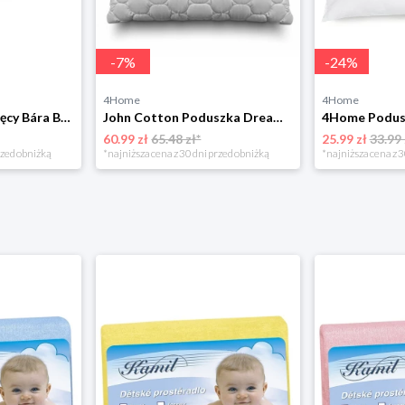
-
7
%
-
24
%
4Home
4Home
Bellatex Koc dziecięcy Bára Butterfly różowy, 75 x 100 cm
John Cotton Poduszka Dreamium Eternal Love, 70 x 90 cm, 70 x 90 cm
60.99 zł
65.48 zł*
25.99 zł
33.99 
rzed obniżką
*najniższa cena z 30 dni przed obniżką
*najniższa cena z 3