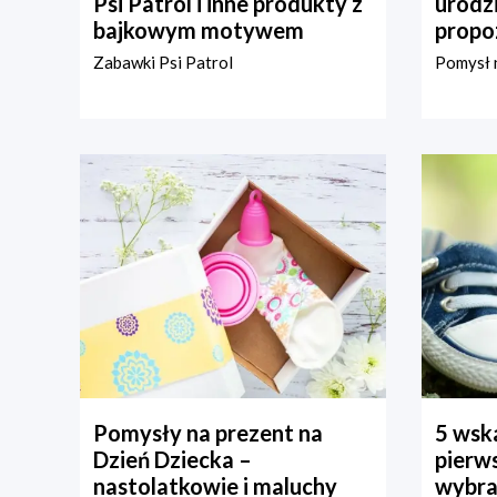
Psi Patrol i inne produkty z
urodz
bajkowym motywem
propo
Zabawki Psi Patrol
Pomysł n
Pomysły na prezent na
5 wska
Dzień Dziecka –
pierws
nastolatkowie i maluchy
wybra