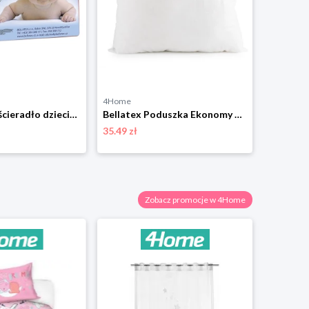
4Home
4Home
Bellatex Prześcieradło dziecięce frotte, różowe, 70 x 140 cm
Bellatex Poduszka Ekonomy bawełna, 40 x 60 cm
35.49 zł
54.99 zł
Zobacz promocje w 4Home