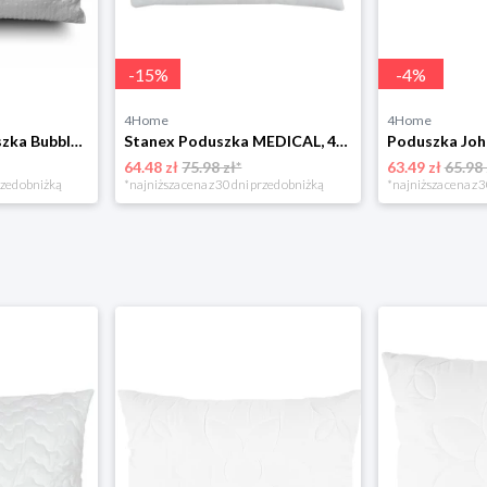
-
15
%
-
4
%
4Home
4Home
John Cotton Poduszka Bubbles, 70 x 90 cm, 70 x 90 cm
Stanex Poduszka MEDICAL, 45 x 65 cm
64.48 zł
75.98 zł*
63.49 zł
65.98 
rzed obniżką
*najniższa cena z 30 dni przed obniżką
*najniższa cena z 3