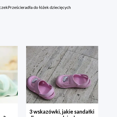
eczek
Prześcieradła do łóżek dziecięcych
3 wskazówki, jakie sandałki