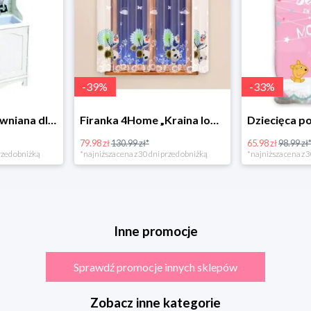
-
39
%
-
33
%
Bino Kuchnia drewniana dla dzieci Provence
Firanka 4Home „Kraina lodu” (Frozen)
79.98 zł
130.99 zł*
65.98 zł
98.99 zł
rzed obniżką
*najniższa cena z 30 dni przed obniżką
*najniższa cena z 3
Inne promocje
Sprawdź promocje innych sklepów
Zobacz inne kategorie