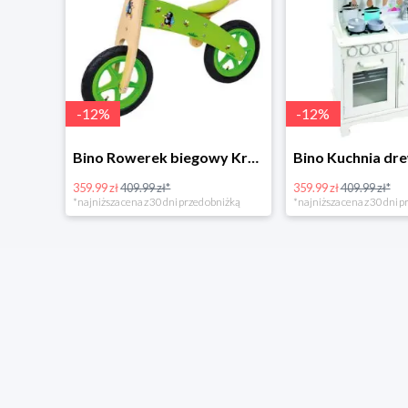
-
12
%
-
12
%
4Home Koc baranek świecący Dino
Bino Rowerek biegowy Krecik
359.99 zł
409.99 zł*
359.99 zł
409.99 zł*
*najniższa cena z 30 dni przed obniżką
*najniższa cena z 30 dni p