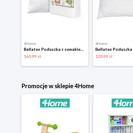
4Home
4Home
Bellatex Poduszka Ekonomy bawełna, 40 x 60 cm
Bellatex Poduszka z suwakiem Merkado AntiStress 900 g, 70 x 90 cm
163.99 zł
120.99 zł
Promocje w sklepie 4Home