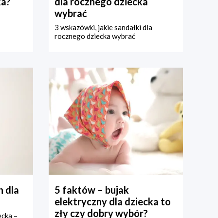
ka?
dla rocznego dziecka
wybrać
3 wskazówki, jakie sandałki dla
rocznego dziecka wybrać
 dla
5 faktów – bujak
elektryczny dla dziecka to
zły czy dobry wybór?
ecka –