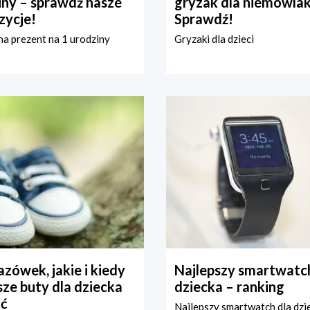
iny – sprawdź nasze
gryzak dla niemowla
zycje!
Sprawdź!
a prezent na 1 urodziny
Gryzaki dla dzieci
zówek, jakie i kiedy
Najlepszy smartwatch
ze buty dla dziecka
dziecka – ranking
ć
Najlepszy smartwatch dla dzi