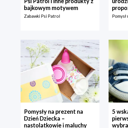
Psi Patrol i inne produkty z
urodz
bajkowym motywem
propo
Zabawki Psi Patrol
Pomysł n
Pomysły na prezent na
5 wska
Dzień Dziecka –
pierws
nastolatkowie i maluchy
wybra