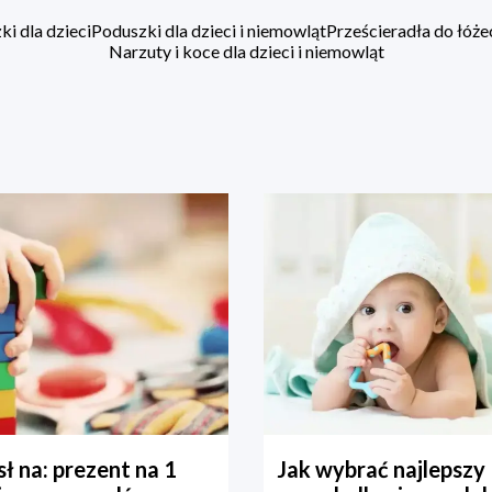
i dla dzieci
Poduszki dla dzieci i niemowląt
Prześcieradła do łóż
Narzuty i koce dla dzieci i niemowląt
ł na: prezent na 1
Jak wybrać najlepszy