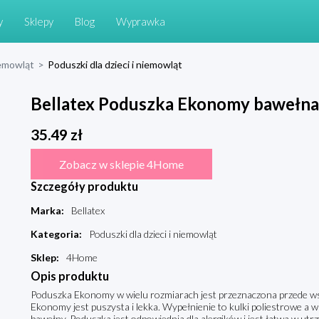
y
Sklepy
Blog
Wyprawka
niemowląt
>
Poduszki dla dzieci i niemowląt
Bellatex Poduszka Ekonomy bawełna,
35.49
zł
Zobacz w sklepie 4Home
Szczegóły produktu
Marka
:
Bellatex
Kategoria
:
Poduszki dla dzieci i niemowląt
Sklep
:
4Home
Opis produktu
Poduszka Ekonomy w wielu rozmiarach jest przeznaczona przede ws
Ekonomy jest puszysta i lekka. Wypełnienie to kulki poliestrowe a
bawełny. Poduszka jest odpowiednia dla alergików i jest łatwa w utr