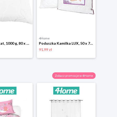
4Home
4Home
Poduszka Kwiat, 1000 g, 80 x 80 cm Bellatex
Poduszka Kamilka LUX, 50 x 70 cm Bellatex
91.99 zł
112.99 zł
Zobacz promocje w 4Home