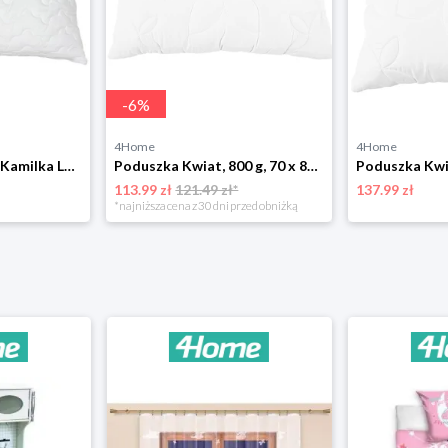
-
6
%
4Home
4Home
Bellatex Poduszka Kamilka Lux z zamkiem błyskawicznym 900 g, 70 x 90 cm
Poduszka Kwiat, 800 g, 70 x 80 cm Bellatex
113.99 zł
121.49 zł*
137.99 zł
*najniższa cena z 30 dni przed obniżką