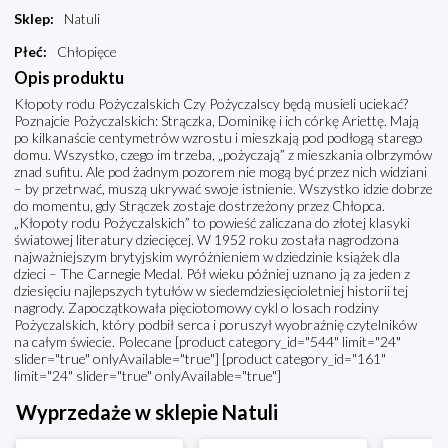
Sklep
:
Natuli
Płeć
:
Chłopięce
Opis produktu
Kłopoty rodu Pożyczalskich Czy Pożyczalscy będą musieli uciekać?
Poznajcie Pożyczalskich: Strączka, Dominikę i ich córkę Ariettę. Mają
po kilkanaście centymetrów wzrostu i mieszkają pod podłogą starego
domu. Wszystko, czego im trzeba, „pożyczają” z mieszkania olbrzymów
znad sufitu. Ale pod żadnym pozorem nie mogą być przez nich widziani
– by przetrwać, muszą ukrywać swoje istnienie. Wszystko idzie dobrze
do momentu, gdy Strączek zostaje dostrzeżony przez Chłopca.
„Kłopoty rodu Pożyczalskich” to powieść zaliczana do złotej klasyki
światowej literatury dziecięcej. W 1952 roku została nagrodzona
najważniejszym brytyjskim wyróżnieniem w dziedzinie książek dla
dzieci – The Carnegie Medal. Pół wieku później uznano ją za jeden z
dziesięciu najlepszych tytułów w siedemdziesięcioletniej historii tej
nagrody. Zapoczątkowała pięciotomowy cykl o losach rodziny
Pożyczalskich, który podbił serca i poruszył wyobraźnię czytelników
na całym świecie. Polecane [product category_id="544" limit="24"
slider="true" onlyAvailable="true"] [product category_id="161"
limit="24" slider="true" onlyAvailable="true"]
Wyprzedaże w sklepie Natuli