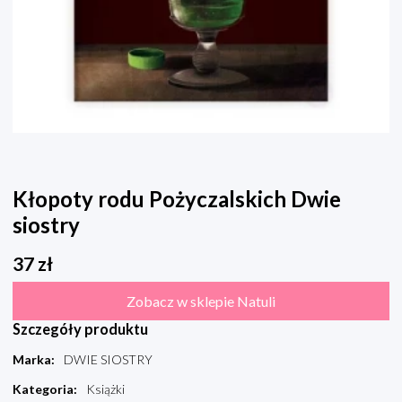
Kłopoty rodu Pożyczalskich Dwie
siostry
37
zł
Zobacz w sklepie Natuli
Szczegóły produktu
Marka
:
DWIE SIOSTRY
Kategoria
:
Książki