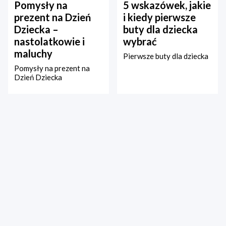
Pomysły na
5 wskazówek, jakie
prezent na Dzień
i kiedy pierwsze
Dziecka –
buty dla dziecka
nastolatkowie i
wybrać
maluchy
Pierwsze buty dla dziecka
Pomysły na prezent na
Dzień Dziecka