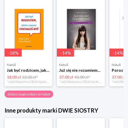
-
18
%
-
14
%
-
14
%
Natuli
Natuli
Natuli
Jak być rodzicem, jakim zawsze chciałeś być Media rodzina
Już się nie rozumiemy! Jak przeżyć czas trzaskających drzwi Esprit
18.00 zł
22.00 zł*
37.00 zł
43.00 zł*
37.00 zł
*najniższa cena z 30 dni przed obniżką
*najniższa cena z 30 dni przed obniżką
Zobacz wyprzedaże w Natuli
Inne produkty marki DWIE SIOSTRY