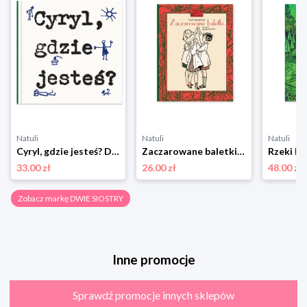
Natuli
Natuli
Natuli
Cyryl, gdzie jesteś? Dwie siostry
Zaczarowane baletki Dwie siostry
Rzeki Dw
33.00 zł
26.00 zł
48.00 zł
Zobacz markę DWIE SIOSTRY
Inne promocje
Sprawdź promocje innych sklepów