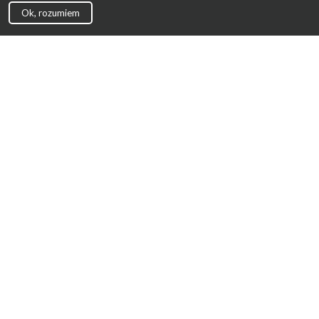
Ok, rozumiem
Strona Główna
Promocje
Sklepy
Wyprawka