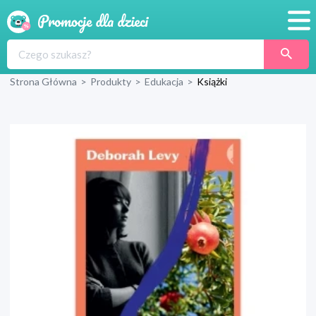
Promocje
Strona Główna
>
Produkty
>
Edukacja
>
Książki
Produkty
Sklepy
Blog
Wyprawka