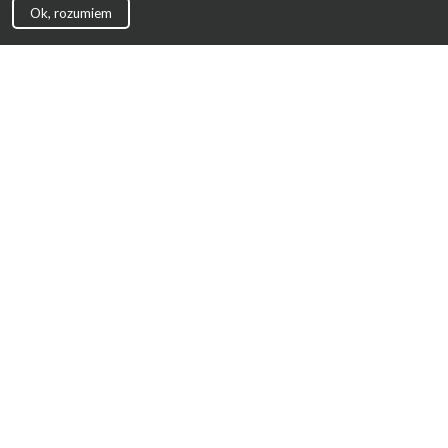
Ok, rozumiem
Strona Główna
Promocje
Sklepy
Wyprawka