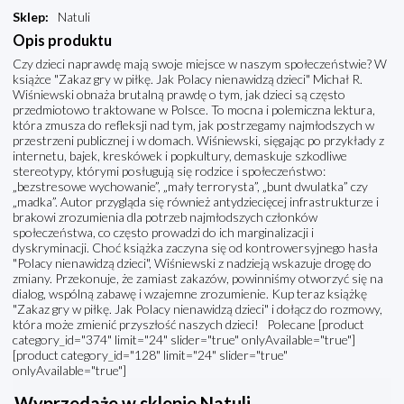
Sklep
:
Natuli
Opis produktu
Czy dzieci naprawdę mają swoje miejsce w naszym społeczeństwie? W
książce "Zakaz gry w piłkę. Jak Polacy nienawidzą dzieci" Michał R.
Wiśniewski obnaża brutalną prawdę o tym, jak dzieci są często
przedmiotowo traktowane w Polsce. To mocna i polemiczna lektura,
która zmusza do refleksji nad tym, jak postrzegamy najmłodszych w
przestrzeni publicznej i w domach. Wiśniewski, sięgając po przykłady z
internetu, bajek, kreskówek i popkultury, demaskuje szkodliwe
stereotypy, którymi posługują się rodzice i społeczeństwo:
„bezstresowe wychowanie”, „mały terrorysta”, „bunt dwulatka” czy
„madka”. Autor przygląda się również antydziecięcej infrastrukturze i
brakowi zrozumienia dla potrzeb najmłodszych członków
społeczeństwa, co często prowadzi do ich marginalizacji i
dyskryminacji. Choć książka zaczyna się od kontrowersyjnego hasła
"Polacy nienawidzą dzieci", Wiśniewski z nadzieją wskazuje drogę do
zmiany. Przekonuje, że zamiast zakazów, powinniśmy otworzyć się na
dialog, wspólną zabawę i wzajemne zrozumienie. Kup teraz książkę
"Zakaz gry w piłkę. Jak Polacy nienawidzą dzieci" i dołącz do rozmowy,
która może zmienić przyszłość naszych dzieci! Polecane [product
category_id="374" limit="24" slider="true" onlyAvailable="true"]
[product category_id="128" limit="24" slider="true"
onlyAvailable="true"]
Wyprzedaże w sklepie Natuli