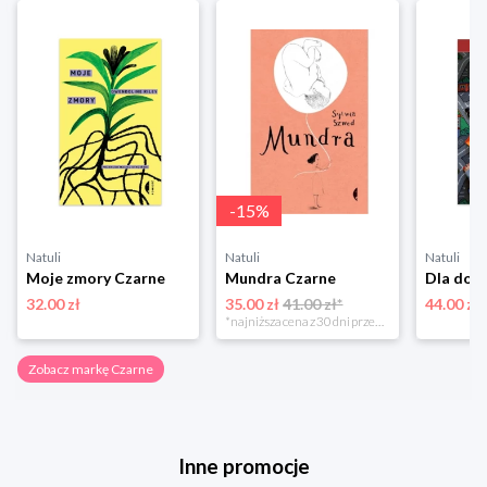
-
15
%
Natuli
Natuli
Natuli
Moje zmory Czarne
Mundra Czarne
32.00 zł
35.00 zł
41.00 zł*
44.00 zł
*najniższa cena z 30 dni przed obniżką
Zobacz markę Czarne
Inne promocje