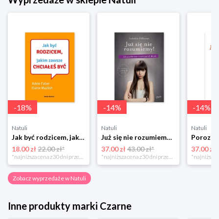
-
18
%
-
14
%
-
14
%
Natuli
Natuli
Natuli
Jak być rodzicem, jakim zawsze chciałeś być Media rodzina
Już się nie rozumiemy! Jak przeżyć czas trzaskających drzwi Esprit
18.00 zł
22.00 zł*
37.00 zł
43.00 zł*
37.00 zł
*najniższa cena z 30 dni przed obniżką
*najniższa cena z 30 dni przed obniżką
Zobacz wyprzedaże w Natuli
Inne produkty marki Czarne