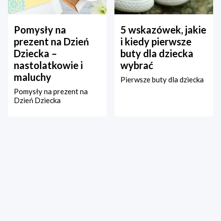
Pomysły na
5 wskazówek, jakie
prezent na Dzień
i kiedy pierwsze
Dziecka –
buty dla dziecka
nastolatkowie i
wybrać
maluchy
Pierwsze buty dla dziecka
Pomysły na prezent na
Dzień Dziecka