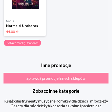
Natuli
Normalsi Uroboros
44.00 zł
Zobacz markę Uroboros
Inne promocje
Sprawdź promocje innych sklepów
Zobacz inne kategorie
Książki
Instrumenty muzyczne
Komiksy dla dzieci i młodzieży
Gazety dla młodzieży
Akcesoria szkolne i papiernicze