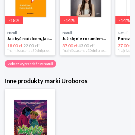
-
18
%
-
14
%
-
14
%
Natuli
Natuli
Natuli
Jak być rodzicem, jakim zawsze chciałeś być Media rodzina
Już się nie rozumiemy! Jak przeżyć czas trzaskających drzwi Esprit
18.00 zł
22.00 zł*
37.00 zł
43.00 zł*
37.00 zł
*najniższa cena z 30 dni przed obniżką
*najniższa cena z 30 dni przed obniżką
Zobacz wyprzedaże w Natuli
Inne produkty marki Uroboros