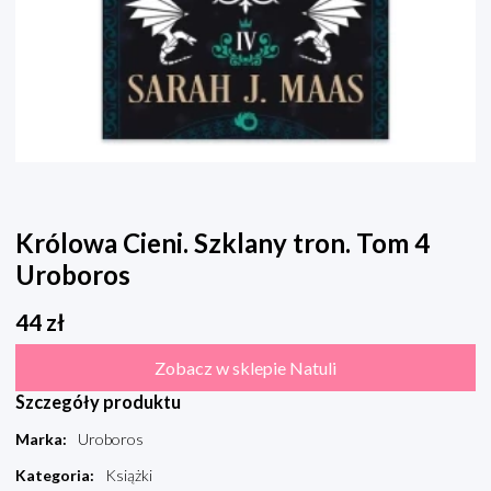
Królowa Cieni. Szklany tron. Tom 4
Uroboros
44
zł
Zobacz w sklepie Natuli
Szczegóły produktu
Marka
:
Uroboros
Kategoria
:
Książki