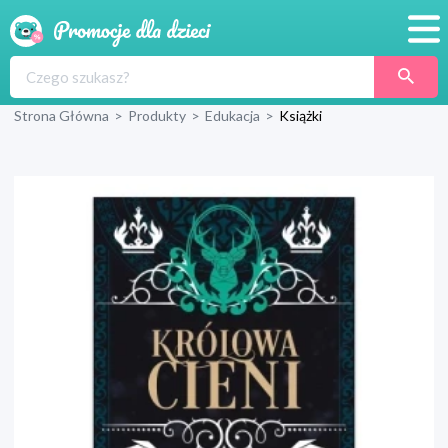
Promocje
Strona Główna
>
Produkty
>
Edukacja
>
Książki
Produkty
Sklepy
Blog
Wyprawka