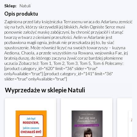
Sklep
:
Natuli
Opis produktu
Zaginiona przed laty księżniczka Terrasenu wraca do Adarlanu zemścić
się na tych, którzy skrzywdzili jej bliskich. Aelin Ogniste Serce musi
ponownie założyć maskę zabójczyni, by chronić przyjaciół i stanąć
twarzą w twarz z cieniami przeszłości. Aelin w Adarlanie jest
pozbawiona magii ognia, jednak nie przeszkadza jej to, by siać
spustoszenie. Może również liczyć na swoich towarzyszy – kuzyna
Aediona, Chaola, a przede wszystkim na Rowana, wojownika Fae, jej
bratnią duszę, do którego zaczyna żywić coraz bardziej płomienne
uczucia Zobacz też: Tom 1, Tom 2, Tom 3, Tom 5, Tom 6 Polecamy:
[product category_id="620" limit="36" slider="true"
onlyAvailable="true"] [product category_id="141" limit="36"
slider="true" onlyAvailable="true"]
Wyprzedaże w sklepie Natuli