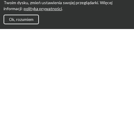
Twoim dysku, zmień ustawienia swojej przeglądarki. Więcej
informacji:
polityka prywatności
.
Ok, rozumiem
Strona Główna
Promocje
Sklepy