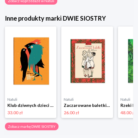
Zobacz wyprzedaże w Natuli
Inne produkty marki DWIE SIOSTRY
Natuli
Natuli
Natuli
Klub dziwnych dzieci Dwie siostry
Zaczarowane baletki Dwie siostry
Rzeki Dw
33.00 zł
26.00 zł
48.00 zł
Zobacz markę DWIE SIOSTRY