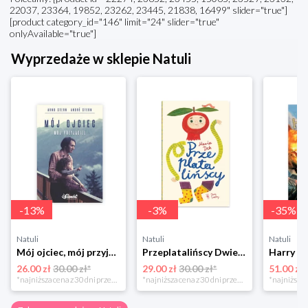
22037, 23364, 19852, 23262, 23445, 21838, 16499" slider="true"]
[product category_id="146" limit="24" slider="true"
onlyAvailable="true"]
Wyprzedaże w sklepie Natuli
-
13
%
-
3
%
-
35
%
Natuli
Natuli
Natuli
Mój ojciec, mój przyjaciel Element
Przeplatalińscy Dwie siostry
26.00 zł
30.00 zł*
29.00 zł
30.00 zł*
51.00 zł
*najniższa cena z 30 dni przed obniżką
*najniższa cena z 30 dni przed obniżką