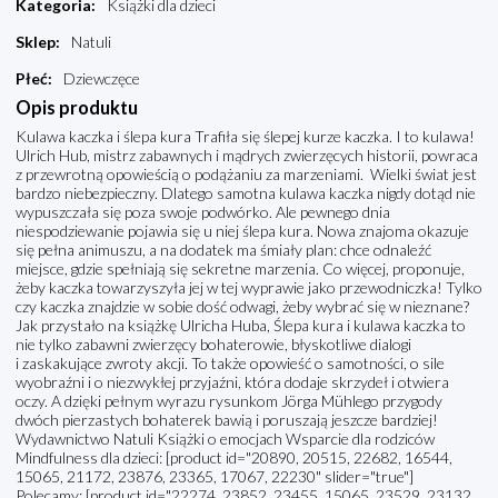
Kategoria
:
Książki dla dzieci
Sklep
:
Natuli
Płeć
:
Dziewczęce
Opis produktu
Kulawa kaczka i ślepa kura Trafiła się ślepej kurze kaczka. I to kulawa!
Ulrich Hub, mistrz zabawnych i mądrych zwierzęcych historii, powraca
z przewrotną opowieścią o podążaniu za marzeniami. Wielki świat jest
bardzo niebezpieczny. Dlatego samotna kulawa kaczka nigdy dotąd nie
wypuszczała się poza swoje podwórko. Ale pewnego dnia
niespodziewanie pojawia się u niej ślepa kura. Nowa znajoma okazuje
się pełna animuszu, a na dodatek ma śmiały plan: chce odnaleźć
miejsce, gdzie spełniają się sekretne marzenia. Co więcej, proponuje,
żeby kaczka towarzyszyła jej w tej wyprawie jako przewodniczka! Tylko
czy kaczka znajdzie w sobie dość odwagi, żeby wybrać się w nieznane?
Jak przystało na książkę Ulricha Huba, Ślepa kura i kulawa kaczka to
nie tylko zabawni zwierzęcy bohaterowie, błyskotliwe dialogi
i zaskakujące zwroty akcji. To także opowieść o samotności, o sile
wyobraźni i o niezwykłej przyjaźni, która dodaje skrzydeł i otwiera
oczy. A dzięki pełnym wyrazu rysunkom Jörga Mühlego przygody
dwóch pierzastych bohaterek bawią i poruszają jeszcze bardziej!
Wydawnictwo Natuli Książki o emocjach Wsparcie dla rodziców
Mindfulness dla dzieci: [product id="20890, 20515, 22682, 16544,
15065, 21172, 23876, 23365, 17067, 22230" slider="true"]
Polecamy: [product id="22274, 23852, 23455, 15065, 23529, 23132,