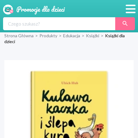
Promocje
Strona Główna
>
Produkty
>
Edukacja
>
Książki
>
Książki dla
Produkty
dzieci
Sklepy
Blog
Wyprawka