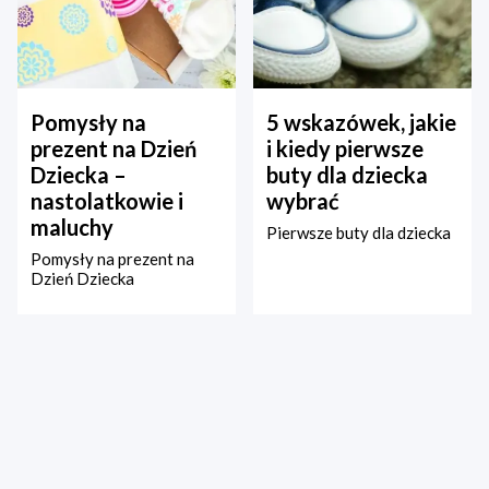
Pomysły na
5 wskazówek, jakie
prezent na Dzień
i kiedy pierwsze
Dziecka –
buty dla dziecka
nastolatkowie i
wybrać
maluchy
Pierwsze buty dla dziecka
Pomysły na prezent na
Dzień Dziecka