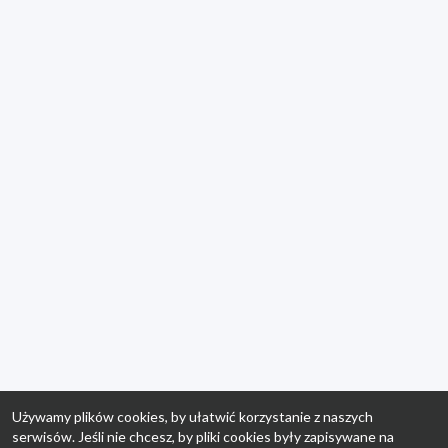
Używamy plików cookies, by ułatwić korzystanie z naszych
serwisów. Jeśli nie chcesz, by pliki cookies były zapisywane na