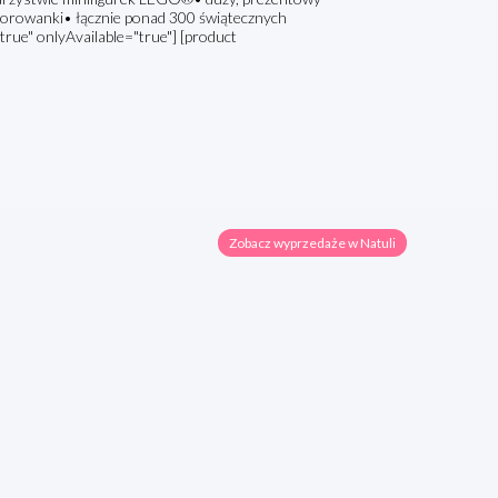
olorowanki• łącznie ponad 300 świątecznych
true" onlyAvailable="true"] [product
Zobacz wyprzedaże w Natuli