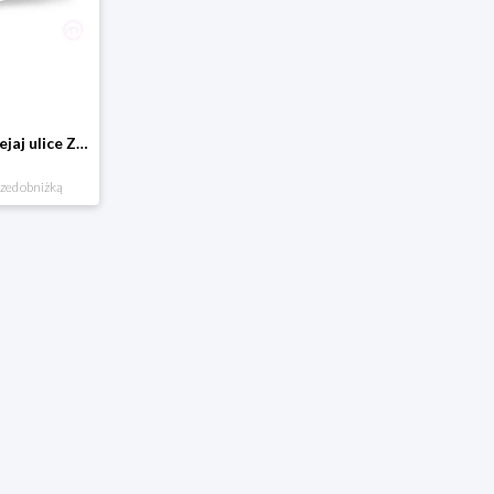
Domostrada - naklejaj ulice Zuzutoys
rzed obniżką