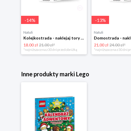
-
14
%
-
13
%
Natuli
Natuli
Kolejkostrada - naklejaj tory Zuzutoys
18.00 zł
21.00 zł*
21.00 zł
24.00 zł*
*najniższa cena z 30 dni przed obniżką
*najniższa cena z 30 dni p
Inne produkty marki Lego