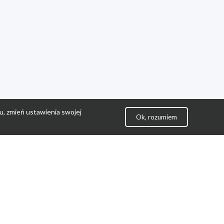
u, zmień ustawienia swojej
Ok, rozumiem
lityka Prywatności
ontakt
gulamin