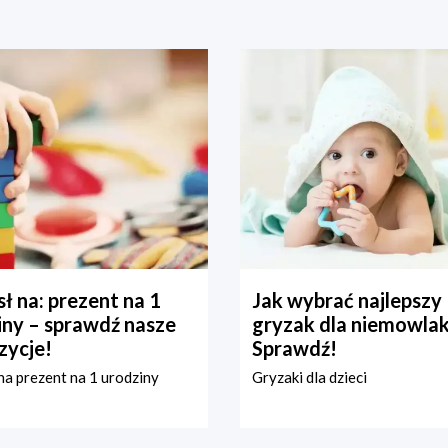
ł na: prezent na 1
Jak wybrać najlepszy
iny – sprawdź nasze
gryzak dla niemowla
zycje!
Sprawdź!
a prezent na 1 urodziny
Gryzaki dla dzieci