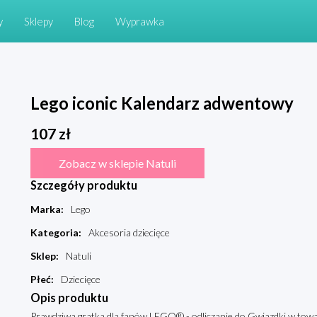
y
Sklepy
Blog
Wyprawka
Lego iconic Kalendarz adwentowy
107
zł
Zobacz w sklepie Natuli
Szczegóły produktu
Marka
:
Lego
Kategoria
:
Akcesoria dziecięce
Sklep
:
Natuli
Płeć
:
Dziecięce
Opis produktu
Prawdziwa gratka dla fanów LEGO® - odliczanie do Gwiazdki w tow