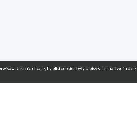
rwisów. Jeśli nie chcesz, by pliki cookies były zapisywane na Twoim dysk
a
Przepisy dla dzieci
Po
Nuumi.pl - moda online
K
Megarabaty.pl
Re