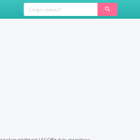
arzystwie minifigurek LEGO®• duży, prezentowy