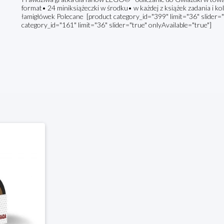
format• 24 miniksiążeczki w środku• w każdej z książek zadania i k
łamigłówek Polecane [product category_id="399" limit="36" slider="
category_id="161" limit="36" slider="true" onlyAvailable="true"]