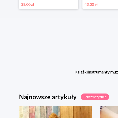
38.00 zł
43.00 zł
Książki
Instrumenty mu
Najnowsze artykuły
Pokaż wszystkie