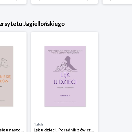
rsytetu Jagiellońskiego
Natuli
Lęk i zamartwianie się u nastolatków. Poradnik z ćwiczeniami Wydawnictwo uniwersytetu jagiellońskiego
Lęk u dzieci.. Poradnik z ćwiczeniami Wydawnictwo uniwersytetu jagiellońskiego