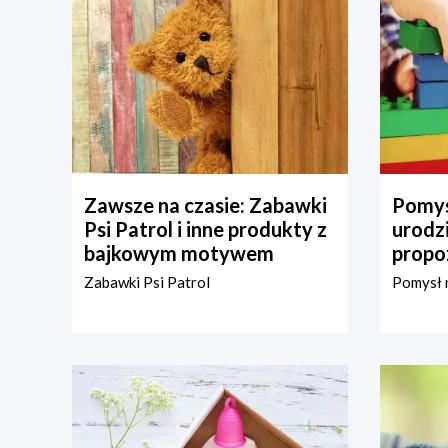
Zawsze na czasie: Zabawki
Pomys
Psi Patrol i inne produkty z
urodz
bajkowym motywem
propo
Zabawki Psi Patrol
Pomysł n