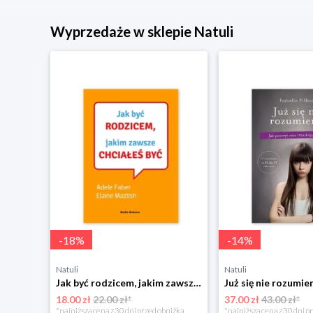
Wyprzedaże w sklepie Natuli
-
18
%
-
14
%
Natuli
Natuli
Najszczęśliwsze niemowlę w okolicy Mamania
Jak być rodzicem, jakim zawsze chciałeś być Media rodzina
18.00 zł
22.00 zł*
37.00 zł
43.00 zł*
niżką
*najniższa cena z 30 dni przed obniżką
*najniższa cena z 30 dni p