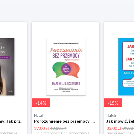
-
14
%
-
15
%
Natuli
Natuli
Już się nie rozumiemy! Jak przeżyć czas trzaskających drzwi Esprit
Porozumienie bez przemocy: o języku życia Czarna owca
37.00 zł
43.00 zł*
33.00 zł
39.00 
rzed obniżką
*najniższa cena z 30 dni przed obniżką
*najniższa cena z 3