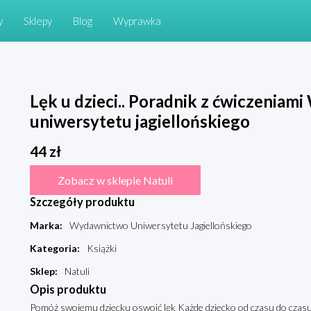
y
Sklepy
Blog
Wyprawka
Lęk u dzieci.. Poradnik z ćwiczenia
uniwersytetu jagiellońskiego
44
zł
Zobacz w sklepie Natuli
Szczegóły produktu
Marka
:
Wydawnictwo Uniwersytetu Jagiellońskiego
Kategoria
:
Książki
Sklep
:
Natuli
Opis produktu
Pomóż swojemu dziecku oswoić lęk Każde dziecko od czasu do czasu