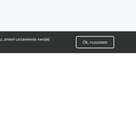
u, zmień ustawienia swojej
Ok, rozumiem
lityka Prywatności
ontakt
gulamin