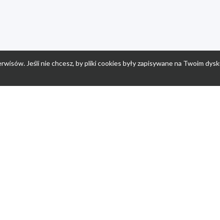
rwisów. Jeśli nie chcesz, by pliki cookies były zapisywane na Twoim dysk
a
Przepisy dla dzieci
Po
Nuumi.pl - moda online
K
Megarabaty.pl
Re
ocje dla dzieci