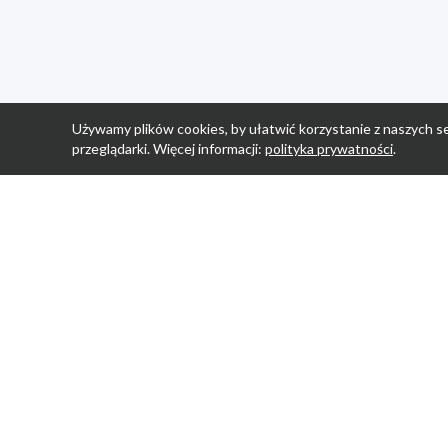
Używamy plików cookies, by ułatwić korzystanie z naszych se
przeglądarki. Więcej informacji:
polityka prywatności
.
Strona Główn
Promocje
Sklepy
Wyprawka
Aplikacja Prom