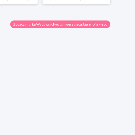
Zobacz markę Wydawnictwo Uniwersytetu Jagiellońskiego