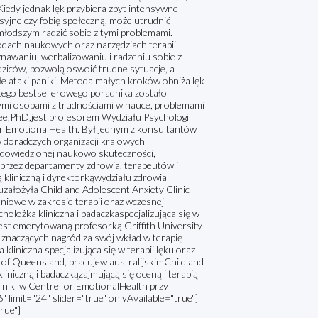
iedy jednak lęk przybiera zbyt intensywne
syjne czy fobię społeczną, może utrudnić
młodszym radzić sobie z tymi problemami.
odach naukowych oraz narzędziach terapii
waniu, werbalizowaniu i radzeniu sobie z
odziców, pozwolą oswoić trudne sytuacje, a
e ataki paniki. Metoda małych kroków obniża lęk
 tego bestsellerowego poradnika zostało
ymi osobami z trudnościami w nauce, problemami
e,PhD,jest profesorem Wydziału Psychologii
r EmotionalHealth. Był jednym z konsultantów
 doradczych organizacji krajowych i
 dowiedzionej naukowo skuteczności,
 przez departamenty zdrowia, terapeutów i
 kliniczną i dyrektorkąwydziału zdrowia
założyła Child and Adolescent Anxiety Clinic
niowe w zakresie terapii oraz wczesnej
holożka kliniczna i badaczkaspecjalizująca się w
. Jest emerytowaną profesorką Griffith University
 znaczących nagród za swój wkład w terapię
iniczna specjalizująca się w terapii lęku oraz
y of Queensland, pracujew australijskimChild and
iniczną i badaczkązajmującą się oceną i terapią
liniki w Centre for EmotionalHealth przy
 limit="24" slider="true" onlyAvailable="true"]
rue"]