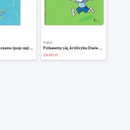
Natuli
Natuli
W głębinach oceanu (pop-up) Dwie siostry
Pobawmy się, króliczku Dwie siostry
26.00 zł
33.00 zł