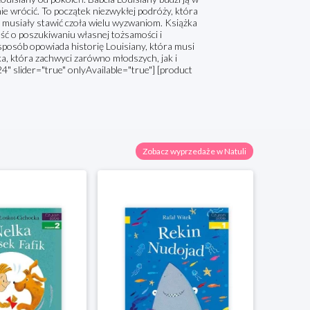
ie wrócić. To początek niezwykłej podróży, która
dą musiały stawić czoła wielu wyzwaniom. Książka
ść o poszukiwaniu własnej tożsamości i
 sposób opowiada historię Louisiany, która musi
żka, która zachwyci zarówno młodszych, jak i
4" slider="true" onlyAvailable="true"] [product
Zobacz wyprzedaże w Natuli