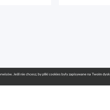
rwisów. Jeśli nie chcesz, by pliki cookies były zapisywane na Twoim dysk
a
Przepisy dla dzieci
Po