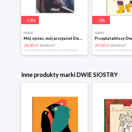
-
13
%
-
3
%
Natuli
Natuli
Trening intelektu dla dzieci Sensus
Mój ojciec, mój przyjaciel Element
Przeplatalińscy Dw
26.00 zł
30.00 zł*
29.00 zł
30.00 zł*
niżką
*najniższa cena z 30 dni przed obniżką
*najniższa cena z 30 dni p
Inne produkty marki DWIE SIOSTRY