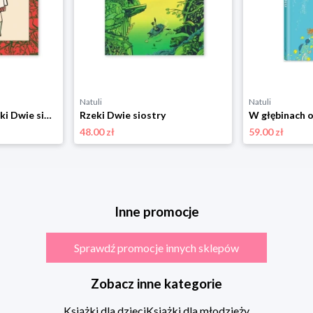
Natuli
Natuli
Zaczarowane baletki Dwie siostry
Rzeki Dwie siostry
48.00 zł
59.00 zł
Inne promocje
Sprawdź promocje innych sklepów
Zobacz inne kategorie
Książki dla dzieci
Książki dla młodzieży