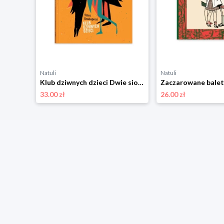
Natuli
Natuli
ostry
Klub dziwnych dzieci Dwie siostry
33.00 zł
26.00 zł