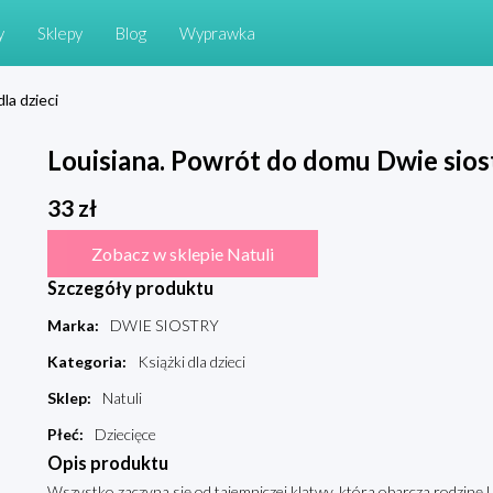
y
Sklepy
Blog
Wyprawka
dla dzieci
Louisiana. Powrót do domu Dwie sios
33
zł
Zobacz w sklepie Natuli
Szczegóły produktu
Marka
:
DWIE SIOSTRY
Kategoria
:
Książki dla dzieci
Sklep
:
Natuli
Płeć
:
Dziecięce
Opis produktu
Wszystko zaczyna się od tajemniczej klątwy, która obarcza rodzinę L