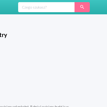
try
ouisiany od pokoleń. Babcia Louisiany budzi ją w