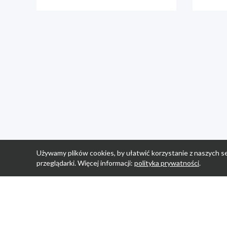
Używamy plików cookies, by ułatwić korzystanie z naszych se
przeglądarki. Więcej informacji:
polityka prywatności
.
Strona Główn