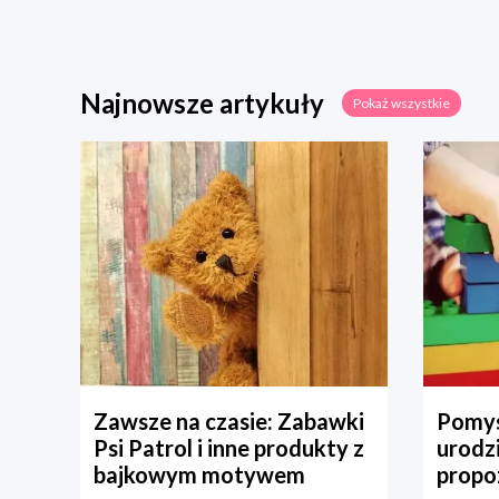
Najnowsze artykuły
Pokaż wszystkie
Zawsze na czasie: Zabawki
Pomys
Psi Patrol i inne produkty z
urodz
bajkowym motywem
propo