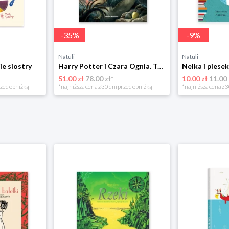
-
35
%
-
9
%
Natuli
Natuli
ie siostry
Harry Potter i Czara Ognia. Tom 4 Media rodzina
51.00 zł
78.00 zł*
10.00 zł
11.00 
rzed obniżką
*najniższa cena z 30 dni przed obniżką
*najniższa cena z 3