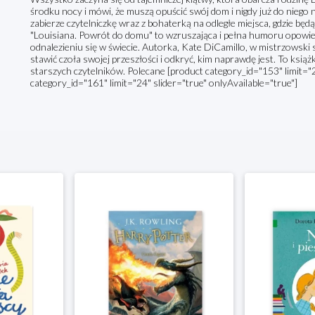
środku nocy i mówi, że muszą opuścić swój dom i nigdy już do niego n
zabierze czytelniczkę wraz z bohaterką na odległe miejsca, gdzie bę
"Louisiana. Powrót do domu" to wzruszająca i pełna humoru opowie
odnalezieniu się w świecie. Autorka, Kate DiCamillo, w mistrzowski
stawić czoła swojej przeszłości i odkryć, kim naprawdę jest. To ksią
starszych czytelników. Polecane [product category_id="153" limit="2
category_id="161" limit="24" slider="true" onlyAvailable="true"]