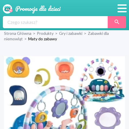
Promocje
Strona Główna
>
Produkty
>
Gry i zabawki
>
Zabawki dla
Produkty
niemowląt
>
Maty do zabawy
Sklepy
Blog
Wyprawka