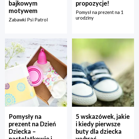
bajkowym
propozycje!
motywem
Pomysł na prezent na 1
urodziny
Zabawki Psi Patrol
Pomysły na
5 wskazówek, jakie
prezent na Dzień
i kiedy pierwsze
Dziecka –
buty dla dziecka
nastolatkowie i
wybrać