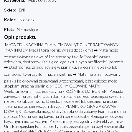
Kategoria
:
Maty do zabawy
Sklep
:
Erli
Kolor
:
Niebieski
Płeć
:
Niemowlęce
Opis produktu
MATA EDUKACYJNA DLA NIEMOWLĄT Z INTERAKTYWNYM
PIANINKIEM Mata która rośnie wraz z dzieckiem ! ➡️ Mata może
zostać złożona na dwa różne sposoby, tak, że "rośnie" wraz z
dzieckiem, dostosowując się do jego aktualnych możliwości i potrzeb.
➡️ Dach domku znajdujący się w pianinku, świeci na niebiesko lub
czerwono, tworząc iluminacje świetlne. ➡️ Mata ma przymocowany
pałąk z kolorowymi zabawkami-grzechotkami, leżąc dziecko może
stópkami grać na pianinie. ✅ CECHY GŁÓWNE MATY:
Wielofunkcyjna mata edukacyjna - ROŚNIE Z DZIECKIEM Posiada
zawieszki i grzechotki Dach domku, który po jego wciśnięciu świeci na
niebiesko lub czerwono Dziecko może leżeć lub siedzieć na macie
Idealna już od pierwszych dni życia PIANINKO GRA ZABAWNE
DŹWIĘKI Zawieszki mogą służyć osobno do zabawy Pianinko można
obracać Można się nią bawić na 3 różne sposoby Pomaga w rozwoju
fizycznym i motorycznym Projekt maty jest zgodny z dyrektywami w
Unii Europejskiej Posiada certyfikaty zezwalające na użytkowanie dla
niemowląt ✅ SPECYFIKACJA: Wymiary opakowania: 47 x 30 x 9cm