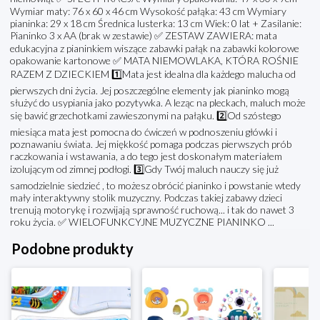
Wymiar maty: 76 x 60 x 46 cm Wysokość pałąka: 43 cm Wymiary
pianinka: 29 x 18 cm Średnica lusterka: 13 cm Wiek: 0 lat + Zasilanie:
Pianinko 3 x AA (brak w zestawie) ✅ ZESTAW ZAWIERA: mata
edukacyjna z pianinkiem wiszące zabawki pałąk na zabawki kolorowe
opakowanie kartonowe ✅ MATA NIEMOWLAKA, KTÓRA ROŚNIE
RAZEM Z DZIECKIEM 1️⃣Mata jest idealna dla każdego malucha od
pierwszych dni życia. Jej poszczególne elementy jak pianinko mogą
służyć do usypiania jako pozytywka. A leząc na pleckach, maluch może
się bawić grzechotkami zawieszonymi na pałąku. 2️⃣Od szóstego
miesiąca mata jest pomocna do ćwiczeń w podnoszeniu główki i
poznawaniu świata. Jej miękkość pomaga podczas pierwszych prób
raczkowania i wstawania, a do tego jest doskonałym materiałem
izolującym od zimnej podłogi. 3️⃣Gdy Twój maluch nauczy się już
samodzielnie siedzieć , to możesz obrócić pianinko i powstanie wtedy
mały interaktywny stolik muzyczny. Podczas takiej zabawy dzieci
trenują motorykę i rozwijają sprawność ruchową... i tak do nawet 3
roku życia. ✅ WIELOFUNKCYJNE MUZYCZNE PIANINKO ...
Podobne produkty