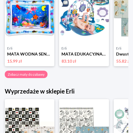
Erli
Erli
Erli
MATA WODNA SENSORYCZNA EDUKACYJNA DLA DZIECI I NIEMOWLĄT ZABAWKA XXL
MATA EDUKACYJNA PIANINO GRZECHOTKI INTERAKTYWNA DLA DZIECI NIEMOWLĄT 0+
15.99 zł
83.10 zł
55.82 zł
Zobacz maty do zabawy
Wyprzedaże w sklepie Erli