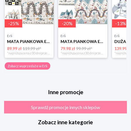
-
25
%
-
20
%
-
13
%
Erli
Erli
Erli
MATA PIANKOWA EDUKACYJNA SKŁADANA DLA DZIECI DUŻA 180x200 PIANKA XPE NUKIDO
MATA PIANKOWA EDUKACYJNA SKŁADANA DLA DZIECI DUŻA 180x200 PIANKA XPE NUKIDO
89.99 zł
119.99 zł*
79.98 zł
99.99 zł*
139.99 z
*najniższa cena z 30 dni przed obniżką
*najniższa cena z 30 dni przed obniżką
Zobacz wyprzedaże w Erli
Inne promocje
Sprawdź promocje innych sklepów
Zobacz inne kategorie