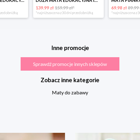
MATA PIANKOWA EDUKACYJNA SKŁADANA DLA DZIECI DUŻA 180x200 PIANKA XPE NUKIDO
DUŻA MATA EDUKACYJNA INTERAKTYWNA DLA DZIECI RICOKIDS SZARA z PODUSZKĄ
139.99 zł
159.99 zł*
69.98 zł
89.99 
rzed obniżką
*najniższa cena z 30 dni przed obniżką
*najniższa cena z 3
Inne promocje
Sprawdź promocje innych sklepów
Zobacz inne kategorie
Maty do zabawy