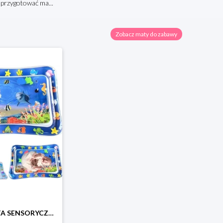
 przygotować ma...
Zobacz maty do zabawy
WODNA MATA SENSORYCZNA DMUCHANA DLA NIEMOWLĄT DZIECI EDUKACYNA KOLOROWA XXL