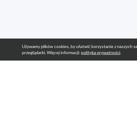
Używamy plików cookies, by ułatwić korzystanie z naszych se
przeglądarki. Więcej informacji:
polityka prywatności
.
Strona Główn
Promocje
Sklepy
Wyprawka
Aplikacja Prom