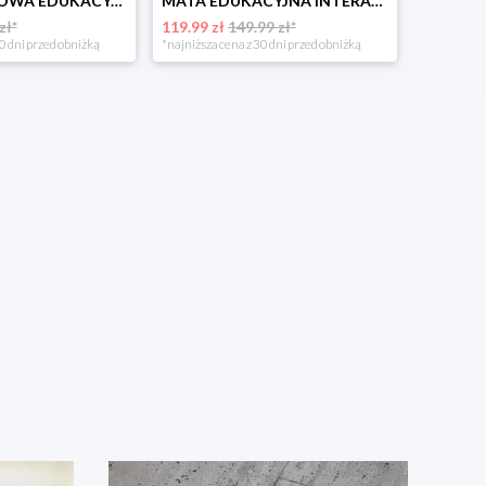
MATA PIANKOWA EDUKACYJNA SKŁADANA DLA DZIECI DUŻA 150x200 DWUSTRONNA NUKIDO
MATA EDUKACYJNA INTERAKTYWNA DLA NIEMOWLĄT KOKON KOJEC GNIAZDO NUKIDO
zł*
119.99 zł
149.99 zł*
0 dni przed obniżką
*najniższa cena z 30 dni przed obniżką