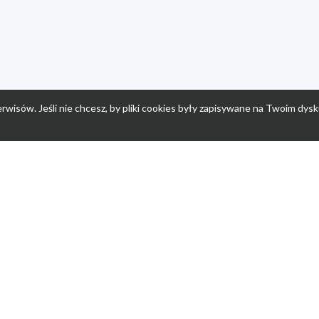
rwisów. Jeśli nie chcesz, by pliki cookies były zapisywane na Twoim dysk
a
Przepisy dla dzieci
Po
Nuumi.pl - moda online
K
Megarabaty.pl
Re
ocje dla dzieci