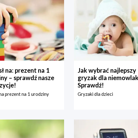
ł na: prezent na 1
Jak wybrać najlepszy
iny – sprawdź nasze
gryzak dla niemowla
zycje!
Sprawdź!
a prezent na 1 urodziny
Gryzaki dla dzieci