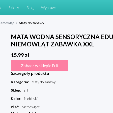
y
Sklepy
Blog
Wyprawka
niemowląt
>
Maty do zabawy
MATA WODNA SENSORYCZNA EDUKA
NIEMOWLĄT ZABAWKA XXL
15.99
zł
Zobacz w sklepie Erli
Szczegóły produktu
Kategoria
:
Maty do zabawy
Sklep
:
Erli
Kolor
:
Niebieski
Płeć
:
Niemowlęce