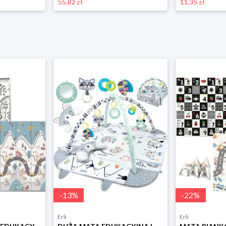
55.82 zł
11.35 zł
-
13
%
-
22
%
Erli
Erli