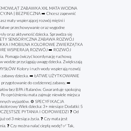
NIEMOWLĄT ZABAWKA XXL MATA WODNA
NA | BEZPIECZNA ➡️ Chcesz zapewnić
kasz maty wspierającej rozwój mięśni i
o łatwe przechowywanie oraz wygodne
ły oraz aktywność dziecka. Sprawdza się
I ZALETY SENSORYCZNA ZABAWA ROZWÓJ
LEKKA I MOBILNA KOLOROWE ZWIERZĄTKA
TÓRE WSPIERAJĄ ROZWÓJ ➡️ ROZWÓJ
a. Pomaga ćwiczyć koordynację ruchową
dzie przyciągają uwagę dziecka. Zwiększają
MYSŁÓW Kolory i ruch wody wspierają rozwój
czas zabawy dziecka. ➡️ ŁATWE UŻYTKOWANIE
 przygotowanie do codziennej zabawy. ➡️
ów bez BPA i ftalanów. Gwarantuje spokojną
opróżnieniu mata zajmuje niewiele miejsca
zinnych wyjazdów. ⚙️ SPECYFIKACJA
olorowy Wiek dziecka: 3+ miesiące Dodatki: 5
 ❓ NAJCZĘSTSZE PYTANIA I ODPOWIEDZI ❓ Od
ż od 3 miesiąca życia. ❓ Czy mata jest
nia. ❓ Czy można nalać ciepłą wodę? ✅ Tak,