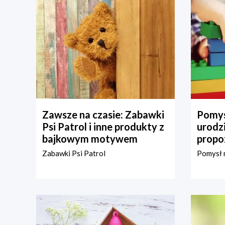
Zawsze na czasie: Zabawki
Pomys
Psi Patrol i inne produkty z
urodz
bajkowym motywem
propo
Zabawki Psi Patrol
Pomysł n