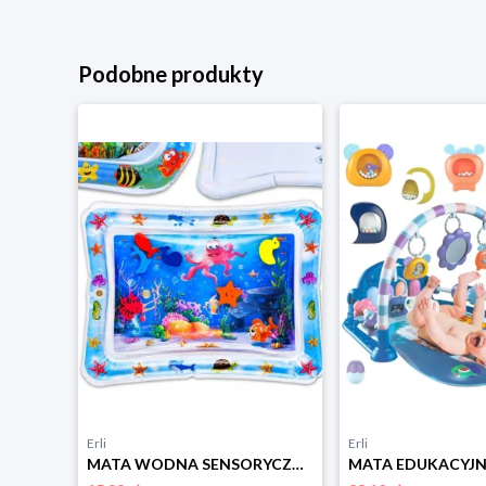
Podobne produkty
Erli
Erli
MATA WODNA SENSORYCZNA EDUKACYJNA DLA DZIECI I NIEMOWLĄT ZABAWKA XXL