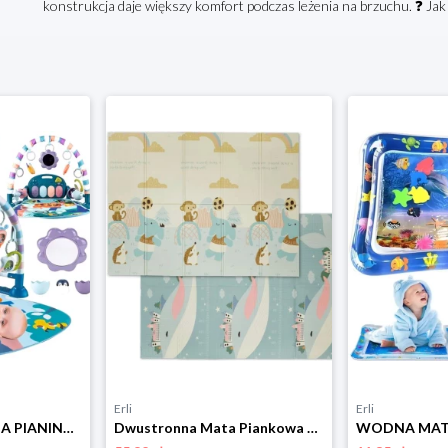
konstrukcja daje większy komfort podczas leżenia na brzuchu. ❓ Jak
Erli
Erli
MATA EDUKACYJNA PIANINO GRZECHOTKI INTERAKTYWNA DLA DZIECI NIEMOWLĄT 0+
Dwustronna Mata Piankowa Duża 180x120cm Bogato Zdobiona Składana Gruba 1cm