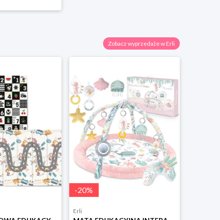
Zobacz wyprzedaże w Erli
-
20
%
Erli