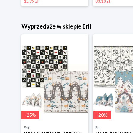
15.99 zł
83.10 zł
Wyprzedaże w sklepie Erli
-
25
%
-
20
%
Erli
Erli