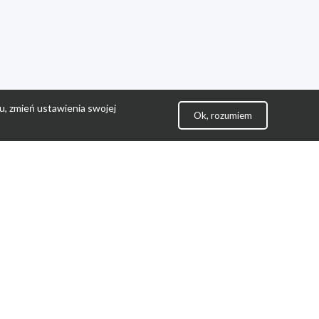
u, zmień ustawienia swojej
Ok, rozumiem
lityka Prywatności
ontakt
gulamin