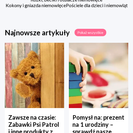
Kokony i gniazda niemowlęce
Pościele dla dzieci i niemowląt
Najnowsze artykuły
Pokaż wszystkie
Zawsze na czasie:
Pomysł na: prezent
Zabawki Psi Patrol
na 1 urodziny –
i inne produkty z
sprawdź nasze