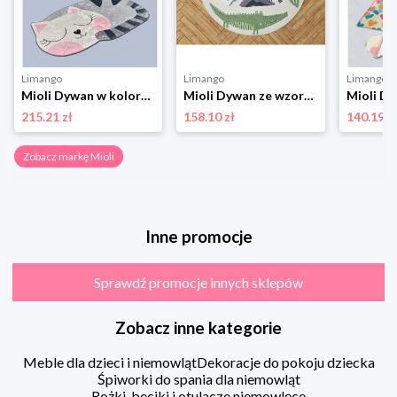
Limango
Limango
Limango
Mioli Dywan w kolorze szarym rozmiar: 100x160 cm
Mioli Dywan ze wzorem rozmiar: 140x140 cm
215.21 zł
158.10 zł
140.19 z
Zobacz markę Mioli
Inne promocje
Sprawdź promocje innych sklepów
Zobacz inne kategorie
Meble dla dzieci i niemowląt
Dekoracje do pokoju dziecka
Śpiworki do spania dla niemowląt
Rożki, beciki i otulacze niemowlęce