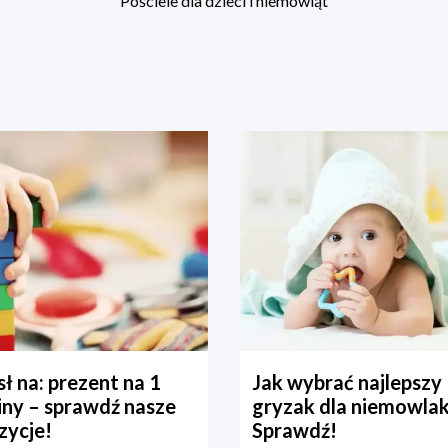
Pościele dla dzieci i niemowląt
ł na: prezent na 1
Jak wybrać najlepszy
iny – sprawdź nasze
gryzak dla niemowla
zycje!
Sprawdź!