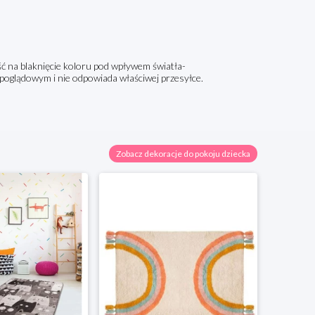
ć na blaknięcie koloru pod wpływem światła-
 poglądowym i nie odpowiada właściwej przesyłce.
Zobacz dekoracje do pokoju dziecka