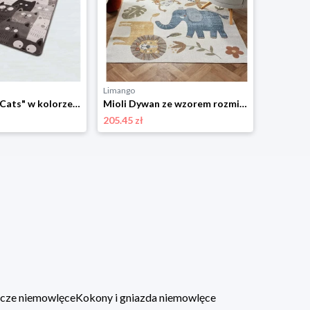
Limango
Mioli Dywan "Cats" w kolorze szaro-białym rozmiar: 100x160 cm
Mioli Dywan ze wzorem rozmiar: 120x180 cm
205.45 zł
lacze niemowlęce
Kokony i gniazda niemowlęce