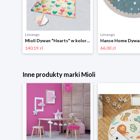
Limango
Limango
The Wild Hug Dywan "Lion" w kolorze beżowo-żółtym - Ø 120 cm rozmiar: onesize
Mioli Dywan "Hearts" w kolorze kremowo-jasnoróżowo-niebieskim rozmiar: 100x200 cm
140.19 zł
66.00 zł
Inne produkty marki Mioli