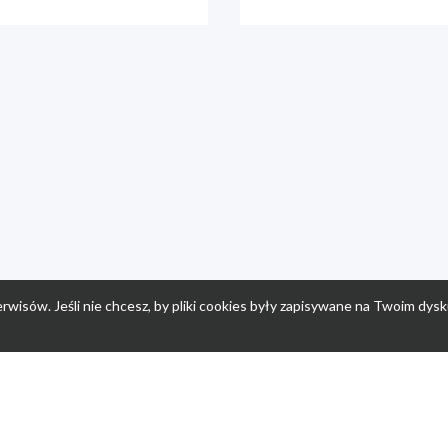
rwisów. Jeśli nie chcesz, by pliki cookies były zapisywane na Twoim dysk
a
Przepisy dla dzieci
Po