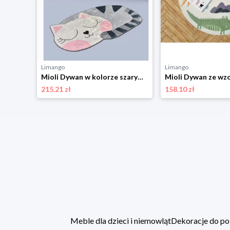
Limango
Limango
Mioli Dywan "Dogs" ze wzorem rozmiar: 80x300 cm
Mioli Dywan w kolorze szarym rozmiar: 100x160 cm
215.21 zł
158.10 zł
Meble dla dzieci i niemowląt
Dekoracje do po