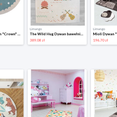
Limango
Limango
Hanse Home Dywan "Crown" w kolorze niebiesko-kremowym rozmiar: 100 cm
The Wild Hug Dywan bawełniany w kolorze kremowym ze wzorem - 190 x 135 cm rozmiar: onesize
389.08 zł
196.70 zł