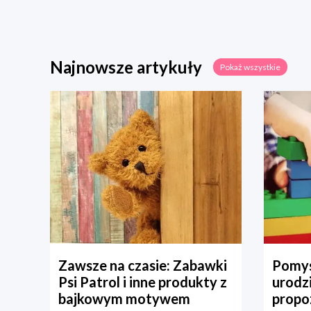
Najnowsze artykuły
Pokaż wszystkie
Zawsze na czasie: Zabawki
Pomys
Psi Patrol i inne produkty z
urodz
bajkowym motywem
propo