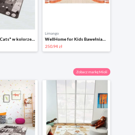
Limango
Mioli Dywan "Cats" w kolorze szaro-białym rozmiar: 100x160 cm
WellHome for Kids Bawełniany dywan w kolorze kremowym ze wzorem rozmiar: onesize
250.94 zł
Zobacz markę Mioli