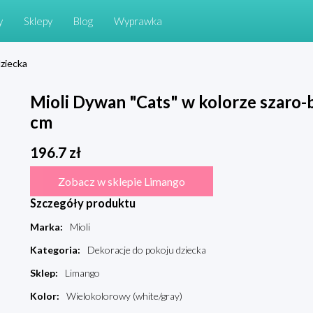
y
Sklepy
Blog
Wyprawka
ziecka
Mioli Dywan "Cats" w kolorze szaro-
cm
196.7
zł
Zobacz w sklepie Limango
Szczegóły produktu
Marka
:
Mioli
Kategoria
:
Dekoracje do pokoju dziecka
Sklep
:
Limango
Kolor
:
Wielokolorowy (white/gray)