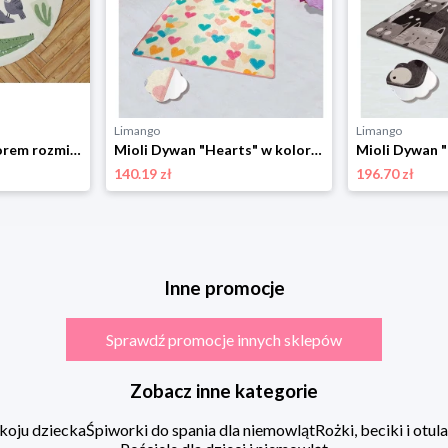
Limango
Limango
Mioli Dywan ze wzorem rozmiar: 140x140 cm
Mioli Dywan "Hearts" w kolorze kremowo-jasnoróżowo-niebieskim rozmiar: 100x200 cm
140.19 zł
196.70 zł
Inne promocje
Sprawdź promocje innych sklepów
Zobacz inne kategorie
koju dziecka
Śpiworki do spania dla niemowląt
Rożki, beciki i otu