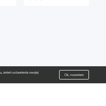
u, zmień ustawienia swojej
Ok, rozumiem
lityka Prywatności