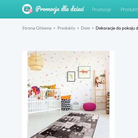
Promocje
Produkt
Strona Główna
>
Produkty
>
Dom
>
Dekoracje do pokoju d