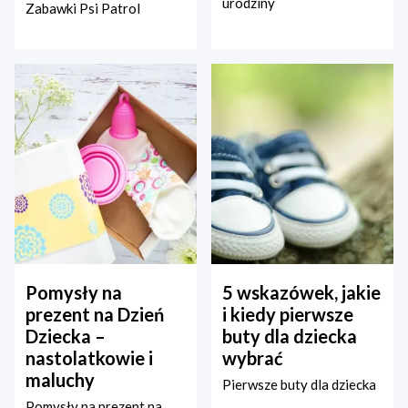
urodziny
Zabawki Psi Patrol
Pomysły na
5 wskazówek, jakie
prezent na Dzień
i kiedy pierwsze
Dziecka –
buty dla dziecka
nastolatkowie i
wybrać
maluchy
Pierwsze buty dla dziecka
Pomysły na prezent na