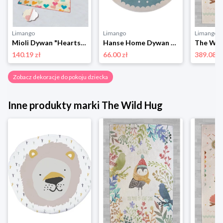
Limango
Limango
Limango
Mioli Dywan "Hearts" w kolorze kremowo-jasnoróżowo-niebieskim rozmiar: 100x200 cm
Hanse Home Dywan "Crown" w kolorze niebiesko-kremowym rozmiar: 100 cm
140.19 zł
66.00 zł
389.08 z
Zobacz dekoracje do pokoju dziecka
Inne produkty marki The Wild Hug