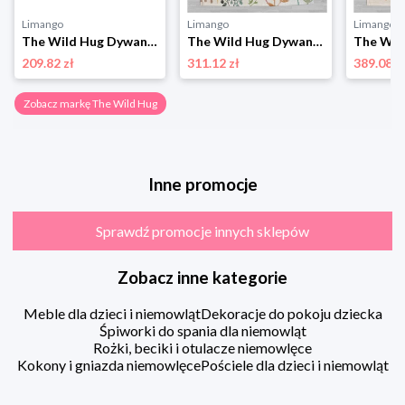
Limango
Limango
Limango
The Wild Hug Dywan "Lion" w kolorze beżowo-żółtym - Ø 120 cm rozmiar: onesize
The Wild Hug Dywan bawełniany "Wild Thing" ze wzorem - 190 x 135 cm rozmiar: onesize
209.82 zł
311.12 zł
389.08 z
Zobacz markę The Wild Hug
Inne promocje
Sprawdź promocje innych sklepów
Zobacz inne kategorie
Meble dla dzieci i niemowląt
Dekoracje do pokoju dziecka
Śpiworki do spania dla niemowląt
Rożki, beciki i otulacze niemowlęce
Kokony i gniazda niemowlęce
Pościele dla dzieci i niemowląt