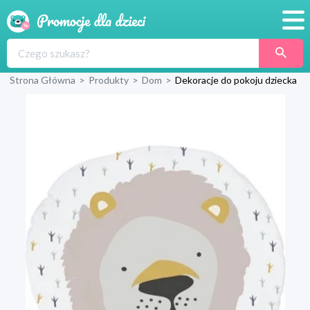
Promocje
Strona Główna
>
Produkty
>
Dom
>
Dekoracje do pokoju dziecka
Produkty
Sklepy
Blog
Wyprawka