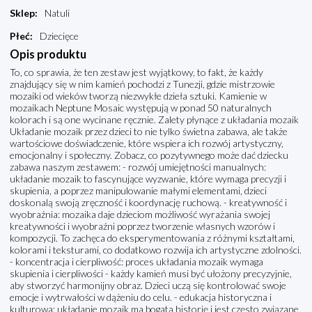
Sklep
:
Natuli
Płeć
:
Dziecięce
Opis produktu
To, co sprawia, że ten zestaw jest wyjątkowy, to fakt, że każdy
znajdujący się w nim kamień pochodzi z Tunezji, gdzie mistrzowie
mozaiki od wieków tworzą niezwykłe dzieła sztuki. Kamienie w
mozaikach Neptune Mosaic występują w ponad 50 naturalnych
kolorach i są one wycinane ręcznie. Zalety płynące z układania mozaik
Układanie mozaik przez dzieci to nie tylko świetna zabawa, ale także
wartościowe doświadczenie, które wspiera ich rozwój artystyczny,
emocjonalny i społeczny. Zobacz, co pozytywnego może dać dziecku
zabawa naszym zestawem: - rozwój umiejętności manualnych:
układanie mozaik to fascynujące wyzwanie, które wymaga precyzji i
skupienia, a poprzez manipulowanie małymi elementami, dzieci
doskonalą swoją zręczność i koordynację ruchową. - kreatywność i
wyobraźnia: mozaika daje dzieciom możliwość wyrażania swojej
kreatywności i wyobraźni poprzez tworzenie własnych wzorów i
kompozycji. To zachęca do eksperymentowania z różnymi kształtami,
kolorami i teksturami, co dodatkowo rozwija ich artystyczne zdolności.
- koncentracja i cierpliwość: proces układania mozaik wymaga
skupienia i cierpliwości - każdy kamień musi być ułożony precyzyjnie,
aby stworzyć harmonijny obraz. Dzieci uczą się kontrolować swoje
emocje i wytrwałości w dążeniu do celu. - edukacja historyczna i
kulturowa: układanie mozaik ma bogatą historię i jest często związane