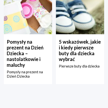
Pomysły na
5 wskazówek, jakie
prezent na Dzień
i kiedy pierwsze
Dziecka –
buty dla dziecka
nastolatkowie i
wybrać
maluchy
Pierwsze buty dla dziecka
Pomysły na prezent na
Dzień Dziecka