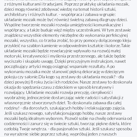
z różnymi kulturami i tradycjami. Poprzez praktykę układania mozaik,
dzieci mogą również zdobywać wiedzę na temat historii sztuki,
architektury i różnych kultur. - współpraca i zabawa w grupie:
układanie mozaik może być również świetną zabawą dla grupy dzieci.
Wspólne tworzenie mozaiki rozwija umiejętności komunikacyjne i
współpracy, a także buduje więź między uczestnikami. W tym zestawie
znajdziesz wszystkie elementy niezbędne do wykonania perfekcyjnej
mozaiki, wszystko, co trzeba zrobić, to przy pomocy dołączonego kleju
przykleić na szablon kamienie w odpowiednim kształcie i kolorze.Takie
układanie mozaiki będzie rewelacyjnie wpływało na rozwój małej
motoryki, kreatywności i myślenia przestrzennego, ale także będzie
wyciszało i skupiało uwagę. Dzięki precyzyjnym instrukcjom, nawet
początkujący artyści mogą osiągnąć wspaniałe rezultaty. A po
wykonaniu mozaika może stanowić piękną dekorację w dziecięcym
pokoju czy salonie.Dla kogo są zestawy do układania mozaik? - dla
dzieci powyżej 8 roku życia i ich rodziców. Nasze zestawy to doskonała
okazja do spędzania czasu z dzieckiem w sposób kreatywny i
rozwijający. Układanie mozaiki rozwija precyzję, cierpliwość i
wyobraźnię, jednocześnie dostarczając wiele radości i satysfakcji z
własnoręcznie stworzonych dzieł. To doskonała zabawa dla całej
rodziny! - dla dorosłych, szukających hobby i relaksującego zajęcia.
Jeśli szukasz nowego, satysfakcjonującego hobby, nasze zestawy
mozaiki będą idealnym wyborem. Pozwól sobie na chwilę oderwania od
codzienności i zanurz się w świecie sztuki, tworząc piękne dzieła, które
ozdobią Twoje wnętrza. - dla pasjonatów sztuki. Jeśli szukasz sposobu
na wyrażenie siebie poprzez sztukę, wypróbuj jeden z naszych