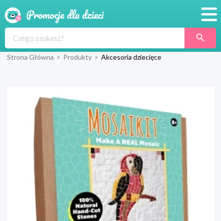
Promocje
Strona Główna
>
Produkty
>
Akcesoria dziecięce
Produkty
Sklepy
Blog
Wyprawka