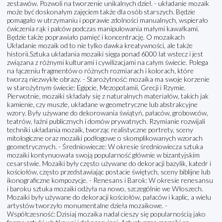
zestawów. Pozwoli na tworzenie unikalnych dzieł. - układanie mozaik
może być doskonałym zajęciem także dla osób starszych. Będzie
pomagało w utrzymaniu i poprawie zdolności manualnych, wspierało
ćwiczenia rąk i palców podczas manipulowania małymi kawałkami.
Będzie także poprawiało pamięć i koncentrację. O mozaikach
Układanie mozaik od to nie tylko dawka kreatywności, ale także
historii.Sztuka układania mozaiki sięga ponad 6000 lat wstecz i jest
związana z różnymi kulturami i cywilizacjami na całym świecie. Polega
na łączeniu fragmentów o różnych rozmiarach i kolorach, które
tworzą niezwykłe obrazy. - Starożytność: mozaika ma swoje korzenie
w starożytnym świecie: Egipcie, Mezopotamii, Grecji i Rzymie.
Pierwotnie, mozaiki składały się z naturalnych materiałów, takich jak
kamienie, czy muszle, układane w geometryczne lub abstrakcyjne
wzory. Były używane do dekorowania świątyń, pałaców, grobowców,
teatrów, łaźni publicznych i domów prywatnych. Rzymianie rozwijali
techniki układania mozaik, tworząc realistyczne portrety, sceny
mitologiczne oraz mozaiki podłogowe o skomplikowanych wzorach
geometrycznych. - Średniowiecze: W okresie średniowiecza sztuka
mozaiki kontynuowała swoją popularność głównie w bizantyjskim
cesarstwie. Mozaiki były często używane do dekoracji bazylik, katedr i
kościołów, często przedstawiając postacie świętych, sceny biblijne lub
ikonograficzne kompozycje. - Renesans i Barok: W okresie renesansu
i baroku sztuka mozaiki odżyła na nowo, szczególnie we Włoszech.
Mozaiki były używane do dekoracji kościołów, pałaców i kaplic, a wielu
artystów tworzyło monumentalne dzieła mozaikowe. -
Współczesność: Dzisiaj mozaika nadal cieszy się popularnością jako