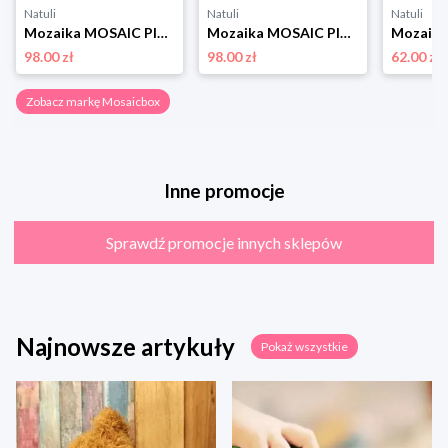
Natuli
Natuli
Natuli
Mozaika MOSAIC PIXEL Ptaki Mosaicbox
Mozaika MOSAIC PIXEL Zwierzęta Mosaicbox
98.00 zł
98.00 zł
62.00 zł
Zobacz markę Mosaicbox
Inne promocje
Sprawdź promocje innych sklepów
Najnowsze artykuły
Pokaż wszystkie