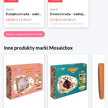
Natuli
Natuli
Kolejkostrada - naklejaj tory Zuzutoys
Domostrada - naklejaj ulice Zuzutoys
18.00 zł
21.00 zł*
21.00 zł
24.00 zł*
*najniższa cena z 30 dni przed obniżką
*najniższa cena z 30 dni przed obniżką
Zobacz wyprzedaże w Natuli
Inne produkty marki Mosaicbox