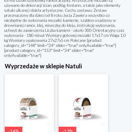
forma sztuki użytkowej i dekoracyjnej. Artystyczne mozaiki są
używane do dekoracji ścian, podłóg, fontann, a także jako elementy
sztuki ulicznej i dzieła artystyczne. Cechy zastawu: Zestaw
przeznaczony dla dzieci od 8 roku życia Zawiera wszystko co
niezbędne do wykonania mozaiki: kamienie, szablon osadzony w
drewnianej ramce, klej, miseczkę do kleju, instrukcję wykonania,
uchwyt do zawieszenia Liczba kamieni - około 300 Orientacyjny czas
wykonania - 180 minut Wymiary gotowej mozaiki 17x17 cm Waga 1,0
kg Wymiary opakowania 27x27x5 cm Polecane [product
category_id="148" limit="24" slider="true" onlyAvailable="true"]
[product category_id="153" limit="24" slider="true"
onlyAvailable="true"]
Wyprzedaże w sklepie Natuli
-
14
%
-
13
%