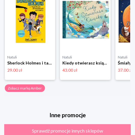
Natuli
Natuli
Natuli
Sherlock Holmes i tajemnica znikającego brylantu. Akademia przy Baker Street. Tom 1 Amber
Kiedy otwierasz książkę Amber
29.00 zł
43.00 zł
37.00 zł
Zobacz markę Amber
Inne promocje
Sprawdź promocje innych sklepów