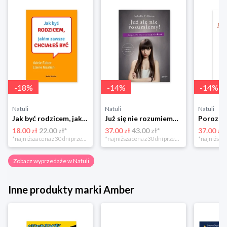
-
18
%
-
14
%
-
14
%
Natuli
Natuli
Natuli
Jak być rodzicem, jakim zawsze chciałeś być Media rodzina
Już się nie rozumiemy! Jak przeżyć czas trzaskających drzwi Esprit
18.00 zł
22.00 zł*
37.00 zł
43.00 zł*
37.00 zł
*najniższa cena z 30 dni przed obniżką
*najniższa cena z 30 dni przed obniżką
Zobacz wyprzedaże w Natuli
Inne produkty marki Amber