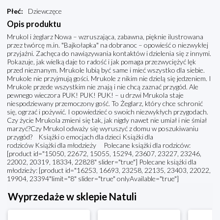
Płeć
:
Dziewczęce
Opis produktu
Mrukol i żeglarz Nowa – wzruszająca, zabawna, pięknie ilustrowana
przez twórcę m.in. "Bajkołapka" na dobranoc – opowieść o niezwykłej
przyjaźni. Zachęca do nawiązywania kontaktów i dzielenia się z innymi.
Pokazuje, jak wielką daje to radość i jak pomaga przezwyciężyć lęk
przed nieznanym. Mrukole lubią być same i mieć wszystko dla siebie.
Mrukole nie przyjmują gości. Mrukole z nikim nie dzielą się jedzeniem. I
Mrukole przede wszystkim nie znają i nie chcą zaznać przygód. Ale
pewnego wieczora PUK! PUK! PUK! – u drzwi Mrukola staje
niespodziewany przemoczony gość. To Żeglarz, który chce schronić
się, ogrzać i pożywić. I opowiedzieć o swoich niezwykłych przygodach.
Czy życie Mrukola zmieni się tak, jak nigdy nawet nie umiał i nie śmiał
marzyć?Czy Mrukol odważy się wyruszyć z domu w poszukiwaniu
przygód? Książki o emocjach dla dzieci Książki dla
rodziców Książki dla młodzieży Polecane książki dla rodziców:
[product id="15050, 22672, 15055, 15294, 23607, 23227, 23246,
22002, 20319, 18334, 22828" slider="true"] Polecane książki dla
młodzieży: [product id="16253, 16693, 23258, 22135, 23403, 22022,
19904, 23394"limit="8" slider="true" onlyAvailable="true"]
Wyprzedaże w sklepie Natuli