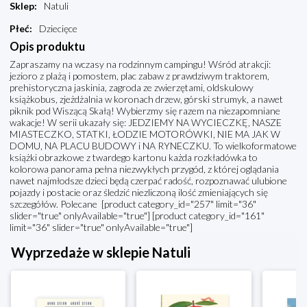
Sklep
:
Natuli
Płeć
:
Dziecięce
Opis produktu
Zapraszamy na wczasy na rodzinnym campingu! Wśród atrakcji:
jezioro z plażą i pomostem, plac zabaw z prawdziwym traktorem,
prehistoryczna jaskinia, zagroda ze zwierzętami, oldskulowy
książkobus, zjeżdżalnia w koronach drzew, górski strumyk, a nawet
piknik pod Wiszącą Skałą! Wybierzmy się razem na niezapomniane
wakacje! W serii ukazały się: JEDZIEMY NA WYCIECZKĘ, NASZE
MIASTECZKO, STATKI, ŁODZIE MOTORÓWKI, NIE MA JAK W
DOMU, NA PLACU BUDOWY i NA RYNECZKU. To wielkoformatowe
książki obrazkowe z twardego kartonu każda rozkładówka to
kolorowa panorama pełna niezwykłych przygód, z której oglądania
nawet najmłodsze dzieci będą czerpać radość, rozpoznawać ulubione
pojazdy i postacie oraz śledzić niezliczoną ilość zmieniających się
szczegółów. Polecane [product category_id="257" limit="36"
slider="true" onlyAvailable="true"] [product category_id="161"
limit="36" slider="true" onlyAvailable="true"]
Wyprzedaże w sklepie Natuli