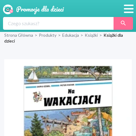
Promocje
Strona Główna
>
Produkty
>
Edukacja
>
Książki
>
Książki dla
Produkty
dzieci
Sklepy
Blog
Wyprawka