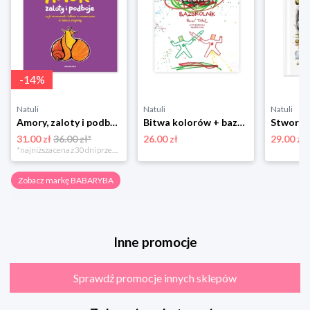
-
14
%
Natuli
Natuli
Natuli
Amory, zaloty i podboje Babaryba
Bitwa kolorów + bazgrolnik Babaryba
31.00 zł
36.00 zł*
26.00 zł
29.00 zł
*najniższa cena z 30 dni przed obniżką
Zobacz markę BABARYBA
Inne promocje
Sprawdź promocje innych sklepów