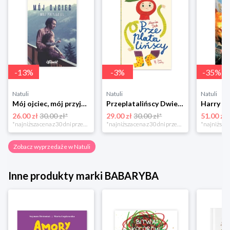
-
13
%
-
3
%
-
35
%
Natuli
Natuli
Natuli
Mój ojciec, mój przyjaciel Element
Przeplatalińscy Dwie siostry
26.00 zł
30.00 zł*
29.00 zł
30.00 zł*
51.00 zł
*najniższa cena z 30 dni przed obniżką
*najniższa cena z 30 dni przed obniżką
Zobacz wyprzedaże w Natuli
Inne produkty marki BABARYBA