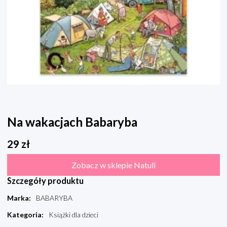
Na wakacjach Babaryba
29
zł
Zobacz w sklepie Natuli
Szczegóły produktu
Marka
:
BABARYBA
Kategoria
:
Książki dla dzieci