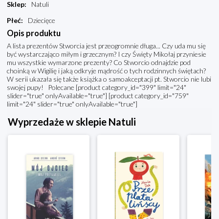
Sklep
:
Natuli
Płeć
:
Dziecięce
Opis produktu
A lista prezentów Stworcia jest przeogromnie długa... Czy uda mu się
być wystarczająco miłym i grzecznym? I czy Święty Mikołaj przyniesie
mu wszystkie wymarzone prezenty? Co Stworcio odnajdzie pod
choinką w Wigilię i jaką odkryje mądrość o tych rodzinnych świętach?
W serii ukazała się także książka o samoakceptacji pt. Stworcio nie lubi
swojej pupy! Polecane [product category_id="399" limit="24"
slider="true" onlyAvailable="true"] [product category_id="759"
limit="24" slider="true" onlyAvailable="true"]
Wyprzedaże w sklepie Natuli