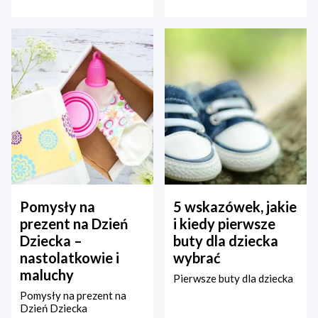
Pomysły na
5 wskazówek, jakie
prezent na Dzień
i kiedy pierwsze
Dziecka –
buty dla dziecka
nastolatkowie i
wybrać
maluchy
Pierwsze buty dla dziecka
Pomysły na prezent na
Dzień Dziecka