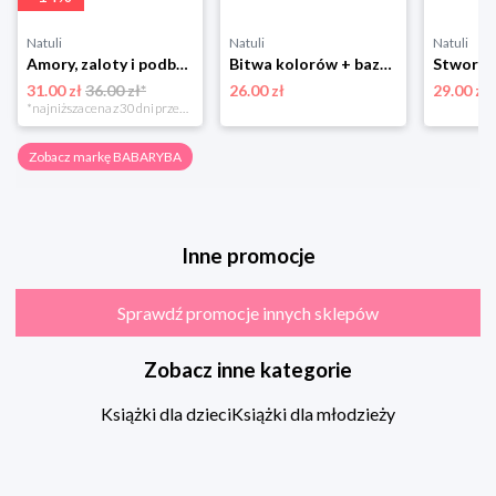
Natuli
Natuli
Natuli
Amory, zaloty i podboje Babaryba
Bitwa kolorów + bazgrolnik Babaryba
31.00 zł
36.00 zł*
26.00 zł
29.00 zł
*najniższa cena z 30 dni przed obniżką
Zobacz markę BABARYBA
Inne promocje
Sprawdź promocje innych sklepów
Zobacz inne kategorie
Książki dla dzieci
Książki dla młodzieży