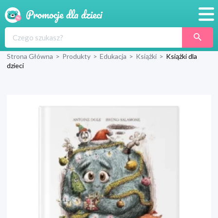
Promocje
Strona Główna
>
Produkty
>
Edukacja
>
Książki
>
Książki dla
Produkty
dzieci
Sklepy
Blog
Wyprawka