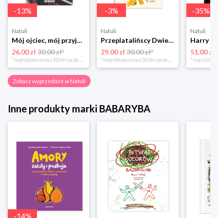
-
13
%
-
3
%
-
35
%
Natuli
Natuli
Natuli
Mój ojciec, mój przyjaciel Element
Przeplatalińscy Dwie siostry
26.00 zł
30.00 zł*
29.00 zł
30.00 zł*
51.00 zł
*najniższa cena z 30 dni przed obniżką
*najniższa cena z 30 dni przed obniżką
Zobacz wyprzedaże w Natuli
Inne produkty marki BABARYBA
-
14
%