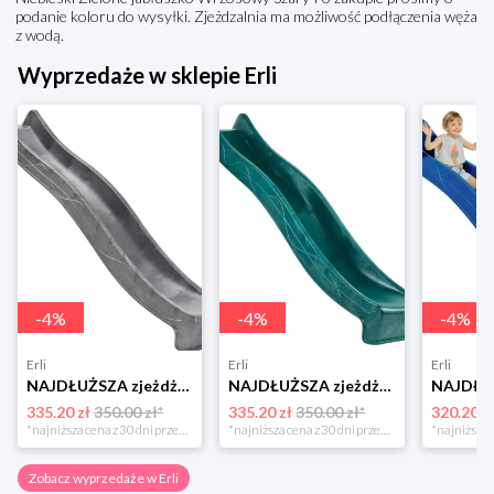
podanie koloru do wysyłki. Zjeżdzalnia ma możliwość podłączenia węża
z wodą.
Wyprzedaże w sklepie Erli
-
4
%
-
4
%
-
4
%
Erli
Erli
Erli
NAJDŁUŻSZA zjeżdżalnia ślizg 3m trzymetrowy szary Wodna dla dzieci 150 cm
NAJDŁUŻSZA zjeżdżalnia ślizg 3m trzymetrowy Zielona wodna na plac zabaw
335.20 zł
350.00 zł*
335.20 zł
350.00 zł*
320.20 z
*najniższa cena z 30 dni przed obniżką
*najniższa cena z 30 dni przed obniżką
Zobacz wyprzedaże w Erli