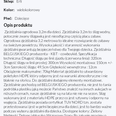
Sklep
:
Erli
Kolor
:
wielokolorowy
Płeć
:
Dziecięce
Opis produktu
Zjeżdżalnia ogrodowa 3,2m dla dzieci. Zjeżdżalnia 3,2m to ślizg wodny,
potocznie zwany ślizgawką jest nieodłączną częścią placu zabaw.
Ogrodowa zjeżdżalnia 3,2 metrowa to idealne rozwiązanie do zabawy
na świeżym powietrzu. Wysoka jakość i staranność wykonania
zjeżdżalni gwarantują bezpieczeństwo dla Twojego dziecka. Zjeżdżalnia
BELGIJSKIEGO producenta - KBT - cowboykid. Specyfikacja
techniczna: Długość ślizgu po linii zjazdu (czerwona linia): 320cm
Długość ślizgu w linii prostej: 300cm Wysokość montażowa: 150cm +/-
3cm Szerokość ślizgu: 49,5cm Głębokość wewnętrzna : 12cm
Obciążenie maksymalne: 70kg Materiał zjeżdżalni to utwardzony
polietylen HDPE który odporny jest na warunki atmosferyczne i nie
blaknie na słońcu. Do zjeżdżalni dodajemy elementy montażowe.
Zjeżdżalnie pochodzą od BELGIJSKIEGO producenta, nie jest to tania
podróbka plastiku jąką możecie Państwo znaleźć na innych aukcjach w
niższych cenach, nasze zjeżdżalnie są na lata nie nie na sezon. Slizg
wykonany jest z materiału HDPE przez co jest sztywny i odporny na
wygięcia. Zjeżdżalnia posiada certyfikat TUV NORD tzn. została
przetestowana i jest w pełni bezpieczna dla dzieci, jest to bardzo ważne
podczas wyboru zjeżdżalni dla dziecka. Dostępne kolory: Zielony
Niebieski Zielone jabłuszko Wrzosowy Szary Po zakupie prosimy o