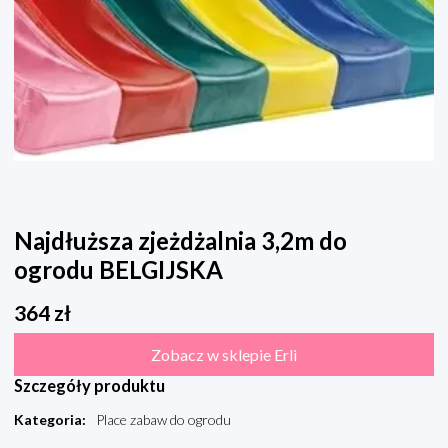
Najdłuższa zjeżdżalnia 3,2m do
ogrodu BELGIJSKA
364
zł
Zobacz w sklepie Erli
Szczegóły produktu
Kategoria
:
Place zabaw do ogrodu