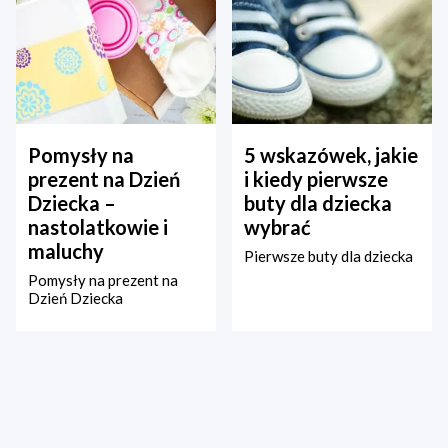
Pomysły na
5 wskazówek, jakie
prezent na Dzień
i kiedy pierwsze
Dziecka –
buty dla dziecka
nastolatkowie i
wybrać
maluchy
Pierwsze buty dla dziecka
Pomysły na prezent na
Dzień Dziecka