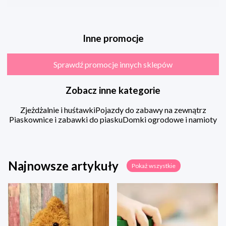
Inne promocje
Sprawdź promocje innych sklepów
Zobacz inne kategorie
Zjeżdżalnie i huśtawki
Pojazdy do zabawy na zewnątrz
Piaskownice i zabawki do piasku
Domki ogrodowe i namioty
Najnowsze artykuły
Pokaż wszystkie