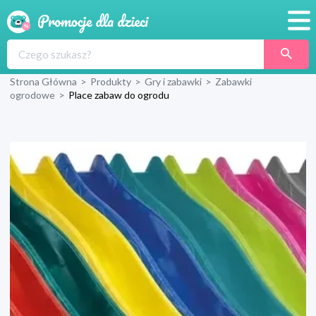
Promocje
Strona Główna
>
Produkty
>
Gry i zabawki
>
Zabawki
Produkty
ogrodowe
>
Place zabaw do ogrodu
Sklepy
Blog
Wyprawka