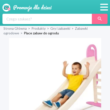
Promocje
Strona Główna
>
Produkty
>
Gry i zabawki
>
Zabawki
Produkty
ogrodowe
>
Place zabaw do ogrodu
Sklepy
Blog
Wyprawka