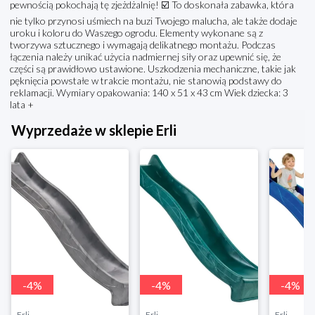
pewnością pokochają tę zjeżdżalnię! ☑️ To doskonała zabawka, która
nie tylko przynosi uśmiech na buzi Twojego malucha, ale także dodaje
uroku i koloru do Waszego ogrodu. Elementy wykonane są z
tworzywa sztucznego i wymagają delikatnego montażu. Podczas
łączenia należy unikać użycia nadmiernej siły oraz upewnić się, że
części są prawidłowo ustawione. Uszkodzenia mechaniczne, takie jak
pęknięcia powstałe w trakcie montażu, nie stanowią podstawy do
reklamacji. Wymiary opakowania: 140 x 51 x 43 cm Wiek dziecka: 3
lata +
Wyprzedaże w sklepie Erli
-
4
%
-
4
%
-
4
%
Erli
Erli
Erli