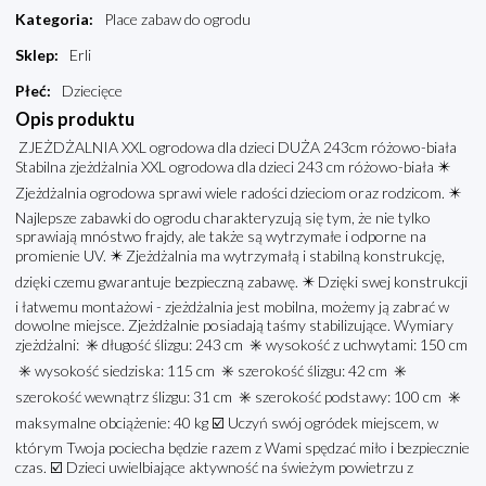
Kategoria
:
Place zabaw do ogrodu
Sklep
:
Erli
Płeć
:
Dziecięce
Opis produktu
ZJEŻDŻALNIA XXL ogrodowa dla dzieci DUŻA 243cm różowo-biała
Stabilna zjeżdżalnia XXL ogrodowa dla dzieci 243 cm różowo-biała ✴️
Zjeżdżalnia ogrodowa sprawi wiele radości dzieciom oraz rodzicom. ✴️
Najlepsze zabawki do ogrodu charakteryzują się tym, że nie tylko
sprawiają mnóstwo frajdy, ale także są wytrzymałe i odporne na
promienie UV. ✴️ Zjeżdżalnia ma wytrzymałą i stabilną konstrukcję,
dzięki czemu gwarantuje bezpieczną zabawę. ✴️ Dzięki swej konstrukcji
i łatwemu montażowi - zjeżdżalnia jest mobilna, możemy ją zabrać w
dowolne miejsce. Zjeżdżalnie posiadają taśmy stabilizujące. Wymiary
zjeżdżalni: ✳️ długość ślizgu: 243 cm ✳️ wysokość z uchwytami: 150 cm
✳️ wysokość siedziska: 115 cm ✳️ szerokość ślizgu: 42 cm ✳️
szerokość wewnątrz ślizgu: 31 cm ✳️ szerokość podstawy: 100 cm ✳️
maksymalne obciążenie: 40 kg ☑️ Uczyń swój ogródek miejscem, w
którym Twoja pociecha będzie razem z Wami spędzać miło i bezpiecznie
czas. ☑️ Dzieci uwielbiające aktywność na świeżym powietrzu z