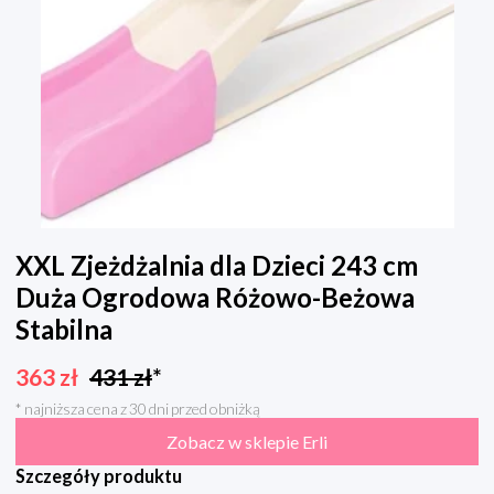
XXL Zjeżdżalnia dla Dzieci 243 cm
Duża Ogrodowa Różowo-Beżowa
Stabilna
363
zł
431
zł
*
* najniższa cena z 30 dni przed obniżką
Zobacz w sklepie Erli
Szczegóły produktu