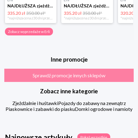
NAJDŁUŻSZA zjeżdżalnia ślizg 3m trzymetrowy szary Wodna dla dzieci 150 cm
NAJDŁUŻSZA zjeżdżalnia ślizg 3m trzymetrowy Zielona wodna na plac zabaw
335.20 zł
350.00 zł*
335.20 zł
350.00 zł*
320.20 z
*najniższa cena z 30 dni przed obniżką
*najniższa cena z 30 dni przed obniżką
Zobacz wyprzedaże w Erli
Inne promocje
Sprawdź promocje innych sklepów
Zobacz inne kategorie
Zjeżdżalnie i huśtawki
Pojazdy do zabawy na zewnątrz
Piaskownice i zabawki do piasku
Domki ogrodowe i namioty
Najnowsze artykuły
Pokaż wszystkie