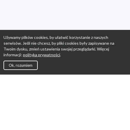
Używamy plików cookies, by ułatwić korzystanie z naszych
serwisów. Jeśli nie chcesz, by pliki cookies były zapisywane na
Twoim dysku, zmień ustawienia swojej przeglądarki. Więcej
informacji:
polityka prywatności
.
Ok, rozumiem