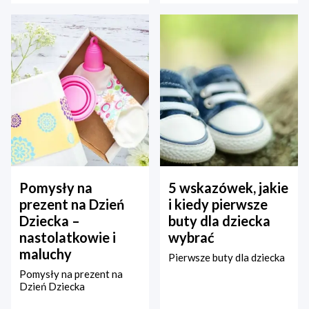
Pomysły na
5 wskazówek, jakie
prezent na Dzień
i kiedy pierwsze
Dziecka –
buty dla dziecka
nastolatkowie i
wybrać
maluchy
Pierwsze buty dla dziecka
Pomysły na prezent na
Dzień Dziecka