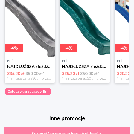
-
4
%
-
4
%
-
4
%
Erli
Erli
Erli
NAJDŁUŻSZA zjeżdżalnia ślizg 3m trzymetrowy szary Wodna dla dzieci 150 cm
NAJDŁUŻSZA zjeżdżalnia ślizg 3m trzymetrowy Zielona wodna na plac zabaw
335.20 zł
350.00 zł*
335.20 zł
350.00 zł*
320.20 z
*najniższa cena z 30 dni przed obniżką
*najniższa cena z 30 dni przed obniżką
Zobacz wyprzedaże w Erli
Inne promocje
Sprawdź promocje innych sklepów