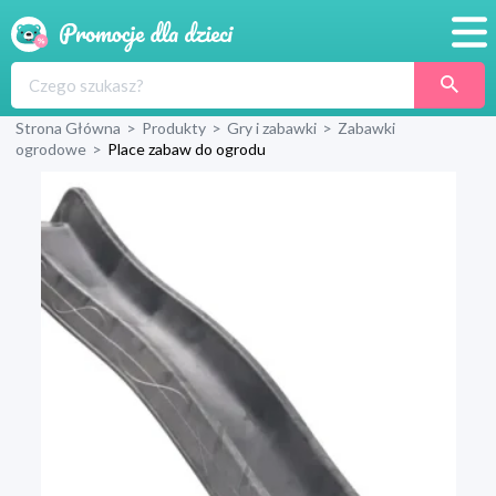
Promocje
Strona Główna
>
Produkty
>
Gry i zabawki
>
Zabawki
Produkty
ogrodowe
>
Place zabaw do ogrodu
Sklepy
Blog
Wyprawka