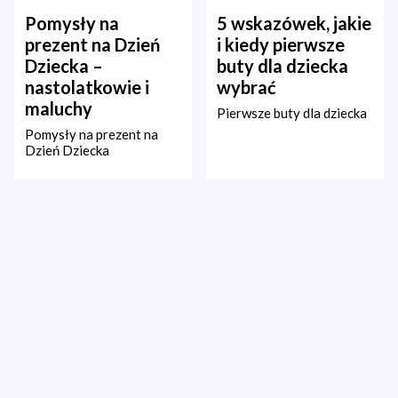
Pomysły na
5 wskazówek, jakie
prezent na Dzień
i kiedy pierwsze
Dziecka –
buty dla dziecka
nastolatkowie i
wybrać
maluchy
Pierwsze buty dla dziecka
Pomysły na prezent na
Dzień Dziecka