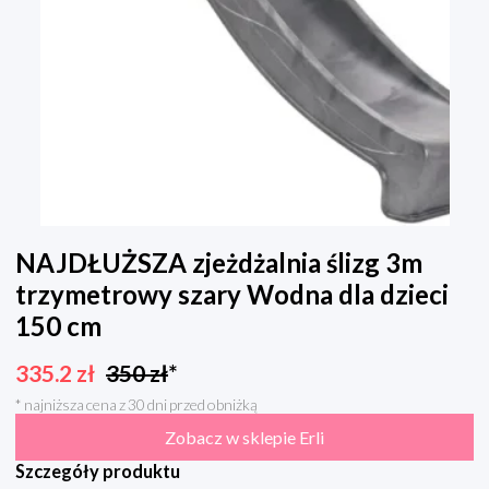
NAJDŁUŻSZA zjeżdżalnia ślizg 3m
trzymetrowy szary Wodna dla dzieci
150 cm
335.2
zł
350
zł
*
* najniższa cena z 30 dni przed obniżką
Zobacz w sklepie Erli
Szczegóły produktu