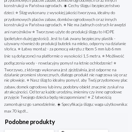
przydomowych placów zabaw, domków ogrodowych oraz innych
konstrukcji w Państwa ogrodach. ☀️ Cechy ślizgu i bezpieczeństwo
dzieci: ⭐️ Ślizg wykonany z wysokiej jakości tworzywa, idealny do
przydomowych placów zabaw, domków ogrodowych oraz innych
konstrukcji w Państwa ogrodach. ⭐️ Nie ma żadnych ostrych krawędzi
ani narożników ⭐️ Tworzywo użyte do produkcji ślizgu to HDPE
(polietylen dużej gęstości). Jest to tak zwany bezpieczny plastik -
używany również do produkcji butelek na mleko, odporny na działanie
słońca. ⭐️ Łatwy montaż - za pomocą wkrętu z łbem 5 mm lub 6 mm
(nie są dołączone) na platformie o wysokości 1,5 metra. ⭐️ Możliwość
podłączenia wody - rewelacyjny pomysł na letnie ochłodzenie! ⭐️
Tworzywo, z którego wykonana jest zjeżdżalnia, jest odporne na
działanie promieni słonecznych, dlatego produkt nie nagrzewa się oraz
nie płowieje. ⭐️ Nasz ślizg to idealny pomysł, aby Twój przydomowy plac
zabaw, domek ogrodowy lub inny, podobny obiekt znacznie zyskał na
atrakcyjności. Od teraz każde urodziny, imieniny czy inne ogrodowe
przyjęcie Twojego dziecka będą niezapomniane! ⭐️ Z łatwością
zamontujesz go samodzielnie. ☀️ Specyfikacja ślizgu: waga użytkownika:
max 70 kg dł...
Podobne produkty