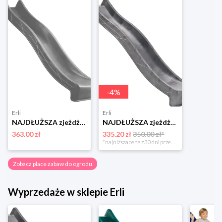
-
4
%
Erli
Erli
NAJDŁUŻSZA zjeżdżalnia 3m trzymetrowy - szary siwy
NAJDŁUŻSZA zjeżdżalnia ślizg 3m trzymetrowy szary Wodna dla dzieci 150 cm
363.00 zł
335.20 zł
350.00 zł*
*najniższa cena z 30 dni przed obniżką
Zobacz place zabaw do ogrodu
Wyprzedaże w sklepie Erli