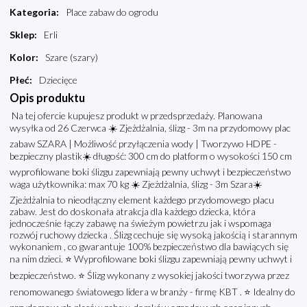
Kategoria
:
Place zabaw do ogrodu
Sklep
:
Erli
Kolor
:
Szare (szary)
Płeć
:
Dziecięce
Opis produktu
Na tej ofercie kupujesz produkt w przedsprzedaży. Planowana
wysyłka od 26 Czerwca ☀️ Zjeżdżalnia, ślizg - 3m na przydomowy plac
zabaw SZARA | Możliwość przyłączenia wody | Tworzywo HDPE -
bezpieczny plastik☀️ długość: 300 cm do platform o wysokości 150 cm
wyprofilowane boki ślizgu zapewniają pewny uchwyt i bezpieczeństwo
waga użytkownika: max 70 kg ☀️ Zjeżdżalnia, ślizg - 3m Szara☀️
Zjeżdżalnia to nieodłączny element każdego przydomowego placu
zabaw. Jest do doskonała atrakcja dla każdego dziecka, która
jednocześnie łączy zabawę na świeżym powietrzu jak i wspomaga
rozwój ruchowy dziecka . Ślizg cechuje się wysoką jakością i starannym
wykonaniem , co gwarantuje 100% bezpieczeństwo dla bawiących się
na nim dzieci. ⭐️ Wyprofilowane boki ślizgu zapewniają pewny uchwyt i
bezpieczeństwo. ⭐️ Ślizg wykonany z wysokiej jakości tworzywa przez
renomowanego światowego lidera w branży - firmę KBT . ⭐️ Idealny do