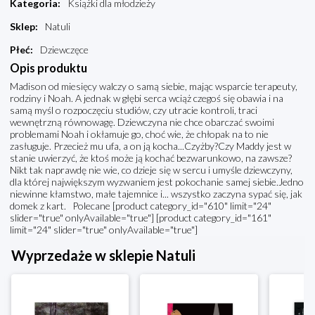
Kategoria
:
Książki dla młodzieży
Sklep
:
Natuli
Płeć
:
Dziewczęce
Opis produktu
Madison od miesięcy walczy o samą siebie, mając wsparcie terapeuty,
rodziny i Noah. A jednak w głębi serca wciąż czegoś się obawia i na
samą myśl o rozpoczęciu studiów, czy utracie kontroli, traci
wewnętrzną równowagę. Dziewczyna nie chce obarczać swoimi
problemami Noah i okłamuje go, choć wie, że chłopak na to nie
zasługuje. Przecież mu ufa, a on ją kocha...Czyżby?Czy Maddy jest w
stanie uwierzyć, że ktoś może ją kochać bezwarunkowo, na zawsze?
Nikt tak naprawdę nie wie, co dzieje się w sercu i umyśle dziewczyny,
dla której największym wyzwaniem jest pokochanie samej siebie.Jedno
niewinne kłamstwo, małe tajemnice i... wszystko zaczyna sypać się, jak
domek z kart. Polecane [product category_id="610" limit="24"
slider="true" onlyAvailable="true"] [product category_id="161"
limit="24" slider="true" onlyAvailable="true"]
Wyprzedaże w sklepie Natuli