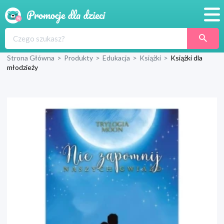
Promocje
Strona Główna
>
Produkty
>
Edukacja
>
Książki
>
Książki dla
Produkty
młodzieży
Sklepy
Blog
Wyprawka