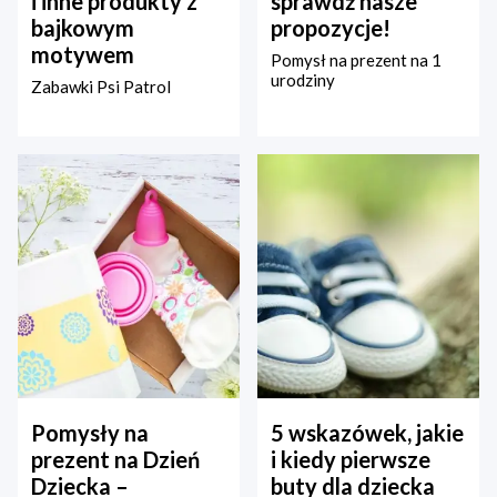
i inne produkty z
sprawdź nasze
bajkowym
propozycje!
motywem
Pomysł na prezent na 1
urodziny
Zabawki Psi Patrol
Pomysły na
5 wskazówek, jakie
prezent na Dzień
i kiedy pierwsze
Dziecka –
buty dla dziecka