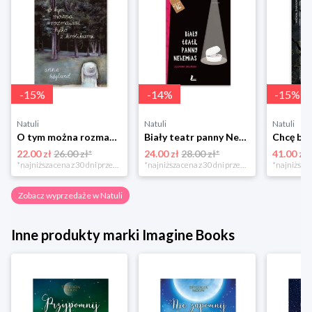
-
15
%
-
14
%
-
15
%
Natuli
Natuli
Natuli
O tym można rozmawiać tylko z królikami Zakamarki
Biały teatr panny Nehemias
22.00 zł
26.00 zł*
24.00 zł
28.00 zł*
41.00 zł
*najniższa cena z 30 dni przed obniżką
*najniższa cena z 30 dni przed obniżką
Zobacz wyprzedaże w Natuli
Inne produkty marki Imagine Books