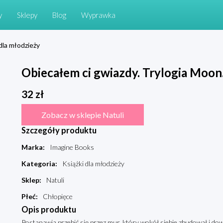
y
Sklepy
Blog
Wyprawka
 dla młodzieży
Obiecałem ci gwiazdy. Trylogia Moon
32
zł
Zobacz w sklepie Natuli
Szczegóły produktu
Marka
:
Imagine Books
Kategoria
:
Książki dla młodzieży
Sklep
:
Natuli
Płeć
:
Chłopięce
Opis produktu
Postanawia przebić się przez mur, który wokół siebie zbudował i dowi