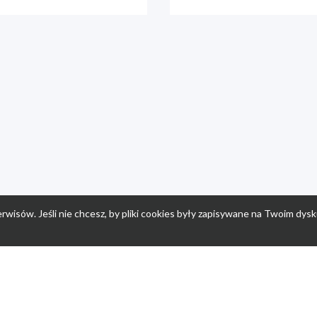
rwisów. Jeśli nie chcesz, by pliki cookies były zapisywane na Twoim dysk
a
Przepisy dla dzieci
Po