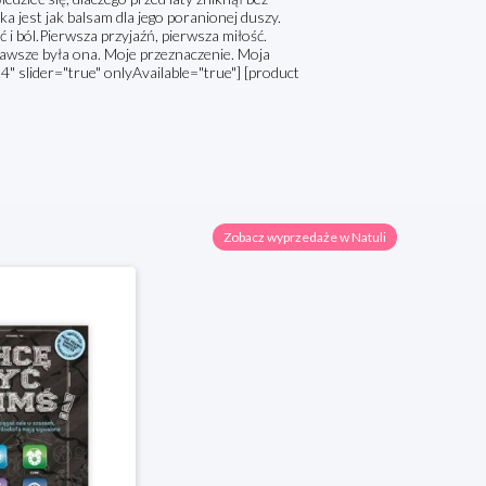
a jest jak balsam dla jego poranionej duszy.
 i ból.Pierwsza przyjaźń, pierwsza miłość.
zawsze była ona. Moje przeznaczenie. Moja
4" slider="true" onlyAvailable="true"] [product
Zobacz wyprzedaże w Natuli