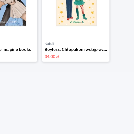
Natuli
Natuli
e Imagine books
Boyless. Chłopakom wstęp wzbroniony Imagine books
Soften m
34.00 zł
37.00 zł