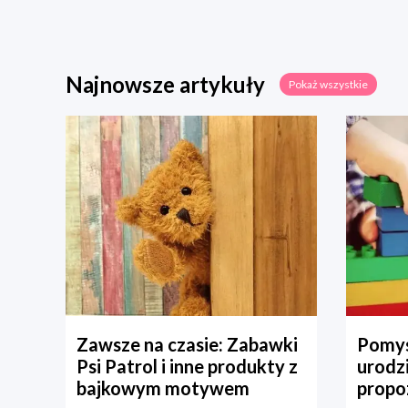
Najnowsze artykuły
Pokaż wszystkie
Zawsze na czasie: Zabawki
Pomys
Psi Patrol i inne produkty z
urodz
bajkowym motywem
propo