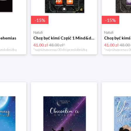
-
15
%
-
15
%
Natuli
Natuli
Nehemias
Chcę być kimś Część 1 Mind&dream michał zawadka
41.00 zł
48.00 zł*
41.00 zł
48.00 
rzed obniżką
*najniższa cena z 30 dni przed obniżką
*najniższa cena z 3