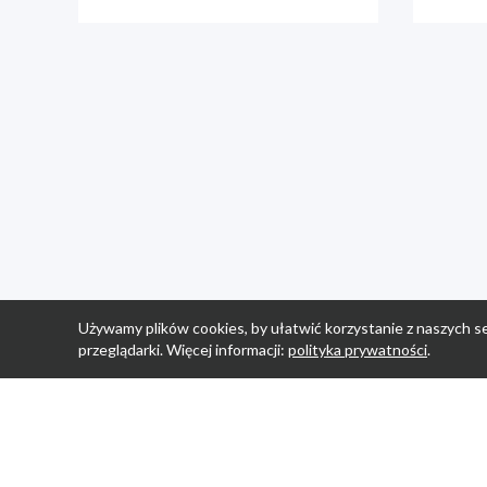
Używamy plików cookies, by ułatwić korzystanie z naszych se
przeglądarki. Więcej informacji:
polityka prywatności
.
Strona Główn