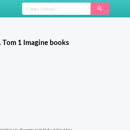
. Tom 1 Imagine books
edzieć się, dlaczego przed laty zniknął bez