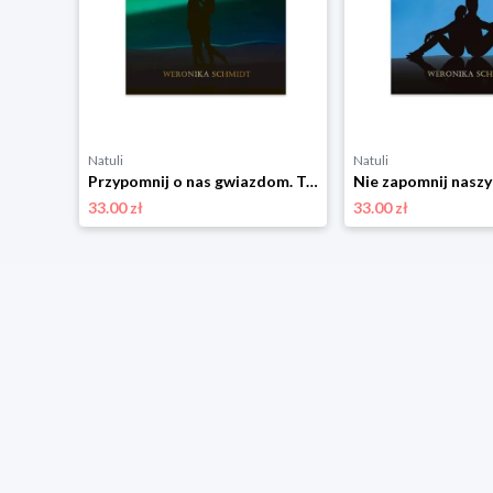
Natuli
Natuli
oks
Przypomnij o nas gwiazdom. Trylogia Moon. Tom 3 Imagine books
33.00 zł
33.00 zł