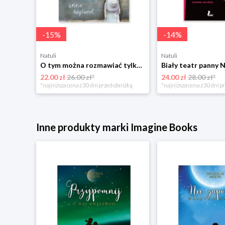
-
15
%
-
14
%
Natuli
Natuli
O tym można rozmawiać tylko z królikami Zakamarki
Biały teatr panny 
22.00 zł
26.00 zł*
24.00 zł
28.00 zł*
*najniższa cena z 30 dni przed obniżką
*najniższa cena z 30 dni p
Inne produkty marki Imagine Books