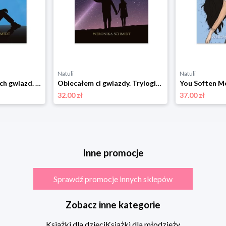
Natuli
Natuli
Nie zapomnij naszych gwiazd. Trylogia Moon. Tom 2 Imagine books
Obiecałem ci gwiazdy. Trylogia Moon. Tom 1 Imagine books
You Soften M
32.00 zł
37.00 zł
Inne promocje
Sprawdź promocje innych sklepów
Zobacz inne kategorie
Książki dla dzieci
Książki dla młodzieży