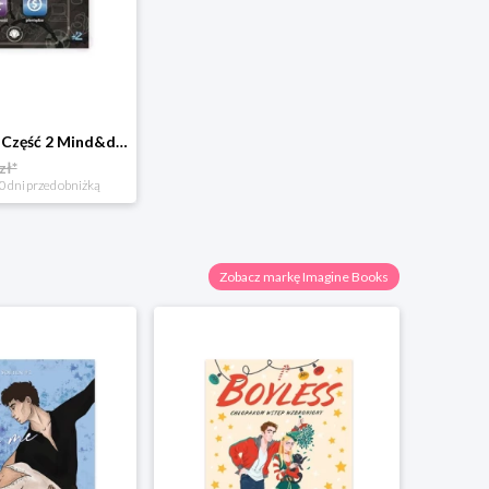
Chcę być kimś Część 2 Mind&dream michał zawadka
zł*
0 dni przed obniżką
Zobacz markę Imagine Books