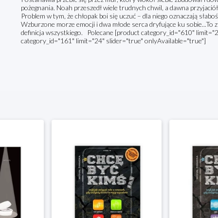
pożegnania. Noah przeszedł wiele trudnych chwil, a dawna przyjaciółk
Problem w tym, że chłopak boi się uczuć – dla niego oznaczają słabość
Wzburzone morze emocji i dwa młode serca dryfujące ku sobie...To 
definicja wszystkiego. Polecane [product category_id="610" limit="2
category_id="161" limit="24" slider="true" onlyAvailable="true"]