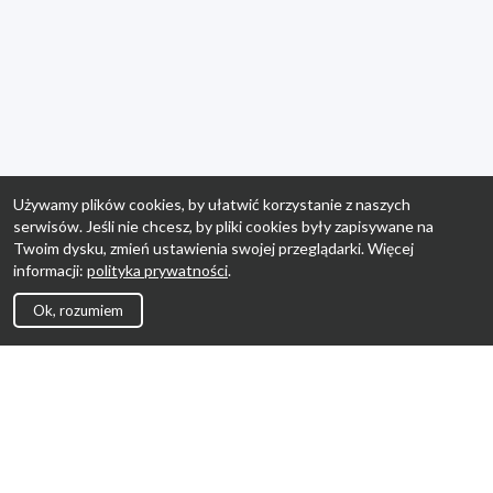
Używamy plików cookies, by ułatwić korzystanie z naszych
serwisów. Jeśli nie chcesz, by pliki cookies były zapisywane na
Twoim dysku, zmień ustawienia swojej przeglądarki. Więcej
informacji:
polityka prywatności
.
Ok, rozumiem