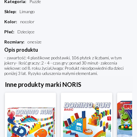
Kategoria
:
Puzzle
Sklep
:
Limango
Kolor
:
nocolor
Płeć
:
Dziecięce
Rozmiary
:
onesize
Opis produktu
- zawartość: 4 plastikowe podstawki, 106 płytek z liczbami, w tym
jokery- Ilość graczy: 2 - 4 - czas gry: ponad 30 minut- zalecenia
wiekowe: od 8. roku życiaUwaga: Produkt nieodpowiedni dla dzieci
poniżej 3 lat. Ryzyko uduszenia małymi elementami.
Inne produkty marki NORIS