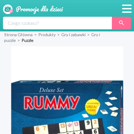
Promocje
Strona Główna
>
Produkty
>
Gry i zabawki
>
Gry i
Produkty
puzzle
>
Puzzle
Sklepy
Blog
Wyprawka