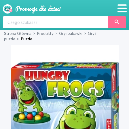
Promocje
Strona Główna
>
Produkty
>
Gry i zabawki
>
Gry i
Produkty
puzzle
>
Puzzle
Sklepy
Blog
Wyprawka