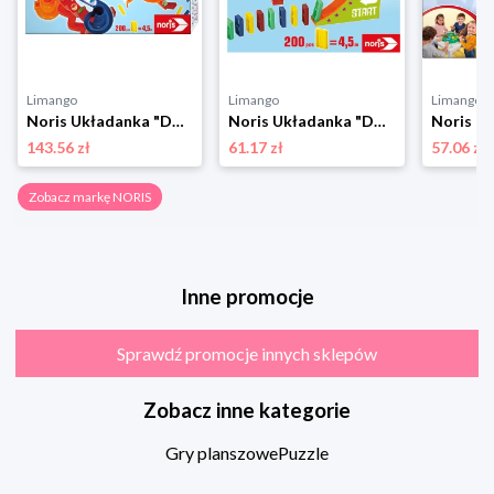
Limango
Limango
Limango
Noris Układanka "Domino Run Mega" - 3+ rozmiar: onesize
Noris Układanka "Domino Run Basic" - 3+ rozmiar: onesize
143.56 zł
61.17 zł
57.06 zł
Zobacz markę NORIS
Inne promocje
Sprawdź promocje innych sklepów
Zobacz inne kategorie
Gry planszowe
Puzzle