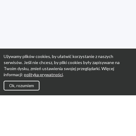
Używamy plików cookies, by ułatwić korzystanie z naszych
serwisów. Jeśli nie chcesz, by pliki cookies były zapisywane na
Twoim dysku, zmień ustawienia swojej przeglądarki. Więcej
informacji:
polityka prywatności
.
Ok, rozumiem