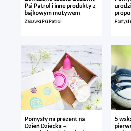
Psi Patrol i inne produkty z
urodz
bajkowym motywem
propo
Zabawki Psi Patrol
Pomysł n
Pomysły na prezent na
5 wska
Dzień Dziecka –
pierws