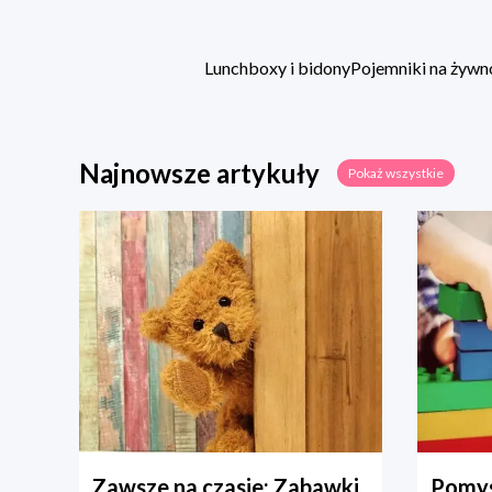
Lunchboxy i bidony
Pojemniki na żywn
Najnowsze artykuły
Pokaż wszystkie
Zawsze na czasie: Zabawki
Pomys