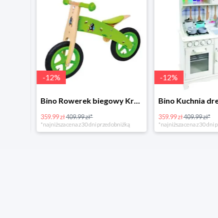
-
12
%
-
12
%
4Home Koc baranek świecący Dino
Bino Rowerek biegowy Krecik
359.99 zł
409.99 zł*
359.99 zł
409.99 zł*
*najniższa cena z 30 dni przed obniżką
*najniższa cena z 30 dni p