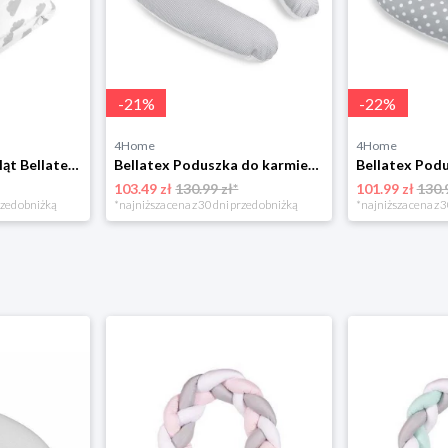
-
21
%
-
22
%
4Home
4Home
Owijka dla niemowląt Bellatex Clouds szara, 75 x75 cm
Bellatex Poduszka do karmienia piersią Bonesszara, 180 cm
103.49 zł
130.99 zł*
101.99 zł
130.
rzed obniżką
*najniższa cena z 30 dni przed obniżką
*najniższa cena z 3