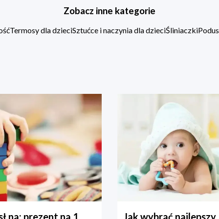
Zobacz inne kategorie
ość
Termosy dla dzieci
Sztućce i naczynia dla dzieci
Śliniaczki
Podus
ł na: prezent na 1
Jak wybrać najlepszy