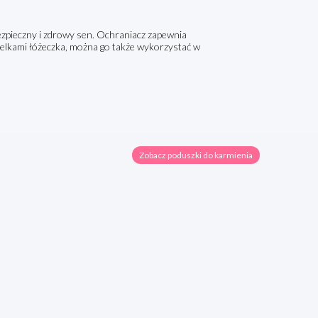
zpieczny i zdrowy sen. Ochraniacz zapewnia
belkami łóżeczka, można go także wykorzystać w
Zobacz poduszki do karmienia