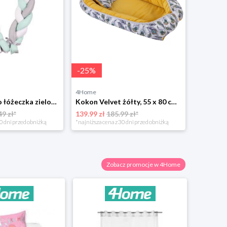
-
25
%
4Home
Ochraniacz do łóżeczka zielony, 200 cm BabyMatex
Kokon Velvet żółty, 55 x 80 cm BabyMatex
49 zł*
139.99 zł
185.99 zł*
0 dni przed obniżką
*najniższa cena z 30 dni przed obniżką
Zobacz promocje w 4Home