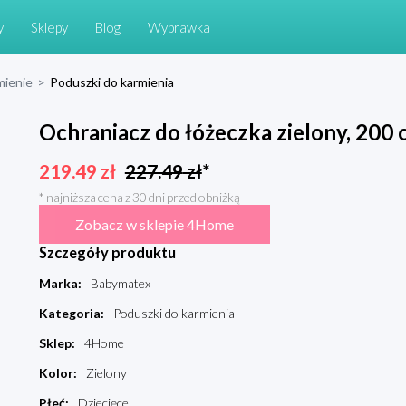
y
Sklepy
Blog
Wyprawka
mienie
>
Poduszki do karmienia
Ochraniacz do łóżeczka zielony, 20
219.49
zł
227.49
zł
*
* najniższa cena z 30 dni przed obniżką
Zobacz w sklepie 4Home
Szczegóły produktu
Marka
:
Babymatex
Kategoria
:
Poduszki do karmienia
Sklep
:
4Home
Kolor
:
Zielony
Płeć
:
Dziecięce