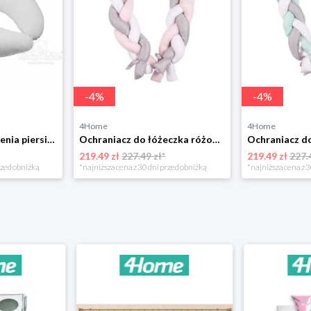
-
4
%
-
4
%
4Home
4Home
Poduszka do karmienia piersią Relax Kropki, 190 cm BabyMatex
Ochraniacz do łóżeczka różowy, 200 cm BabyMatex
219.49 zł
227.49 zł*
219.49 zł
227.
rzed obniżką
*najniższa cena z 30 dni przed obniżką
*najniższa cena z 3