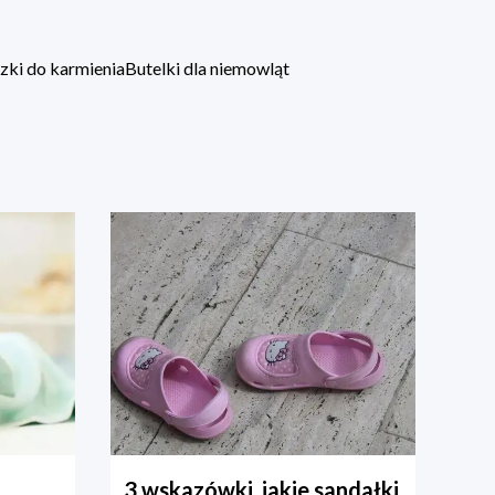
zki do karmienia
Butelki dla niemowląt
3 wskazówki, jakie sandałki