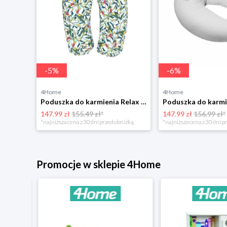
-
5
%
-
6
%
4Home
4Home
Babymatex Wrap różowy, 80 x 120 cm BabyMatex
Poduszka do karmienia Relax Papuga, 190 cm BabyMatex
147.99 zł
155.49 zł*
147.99 zł
156.99 zł*
niżką
*najniższa cena z 30 dni przed obniżką
*najniższa cena z 30 dni p
Promocje w sklepie 4Home