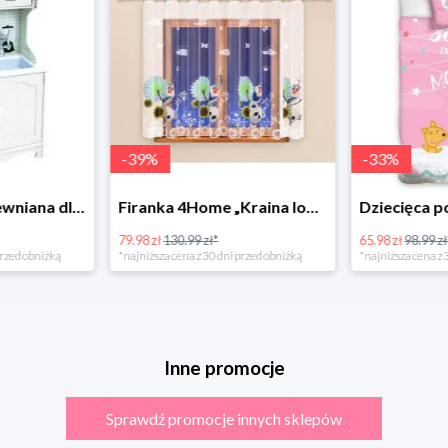
-
39
%
-
33
%
Bino Kuchnia drewniana dla dzieci Provence
Firanka 4Home „Kraina lodu” (Frozen)
79.98 zł
130.99 zł*
65.98 zł
98.99 zł
rzed obniżką
*najniższa cena z 30 dni przed obniżką
*najniższa cena z 3
Inne promocje
Sprawdź promocje innych sklepów