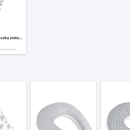
Ochraniacz do łóżeczka zielony, 200 cm BabyMatex
rzed obniżką