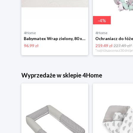
-
4
%
4Home
4Home
Babymatex Wrap zielony, 80 x 120 cm 4-Home
96.99 zł
219.49 zł
227.49 zł*
*najniższa cena z 30 dni p
Wyprzedaże w sklepie 4Home