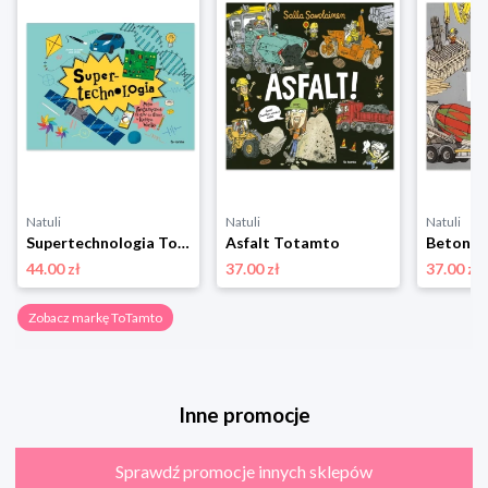
Natuli
Natuli
Natuli
Supertechnologia Totamto
Asfalt Totamto
Beton T
44.00 zł
37.00 zł
37.00 zł
Zobacz markę ToTamto
Inne promocje
Sprawdź promocje innych sklepów