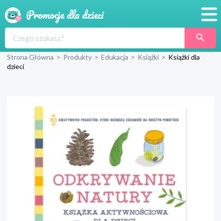
Promocje
Strona Główna
>
Produkty
>
Edukacja
>
Książki
>
Książki dla
Produkty
dzieci
Sklepy
Blog
Wyprawka