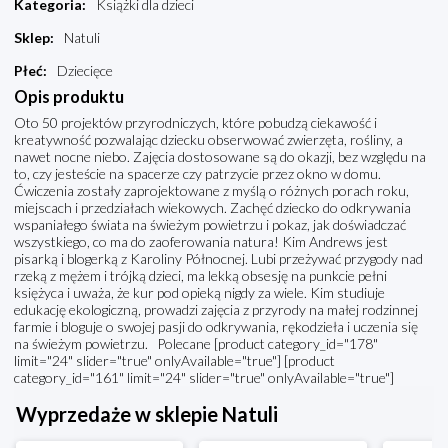
Kategoria
:
Książki dla dzieci
Sklep
:
Natuli
Płeć
:
Dziecięce
Opis produktu
Oto 50 projektów przyrodniczych, które pobudzą ciekawość i
kreatywność pozwalając dziecku obserwować zwierzęta, rośliny, a
nawet nocne niebo. Zajęcia dostosowane są do okazji, bez względu na
to, czy jesteście na spacerze czy patrzycie przez okno w domu.
Ćwiczenia zostały zaprojektowane z myślą o różnych porach roku,
miejscach i przedziałach wiekowych. Zachęć dziecko do odkrywania
wspaniałego świata na świeżym powietrzu i pokaz, jak doświadczać
wszystkiego, co ma do zaoferowania natura! Kim Andrews jest
pisarką i blogerką z Karoliny Północnej. Lubi przeżywać przygody nad
rzeką z mężem i trójką dzieci, ma lekką obsesję na punkcie pełni
księżyca i uważa, że kur pod opieką nigdy za wiele. Kim studiuje
edukację ekologiczną, prowadzi zajęcia z przyrody na małej rodzinnej
farmie i bloguje o swojej pasji do odkrywania, rękodzieła i uczenia się
na świeżym powietrzu. Polecane [product category_id="178"
limit="24" slider="true" onlyAvailable="true"] [product
category_id="161" limit="24" slider="true" onlyAvailable="true"]
Wyprzedaże w sklepie Natuli