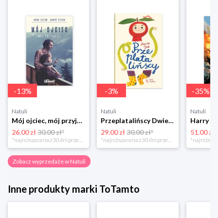
-
13
%
-
3
%
-
35
%
Natuli
Natuli
Natuli
Mój ojciec, mój przyjaciel Element
Przeplatalińscy Dwie siostry
26.00 zł
30.00 zł*
29.00 zł
30.00 zł*
51.00 zł
*najniższa cena z 30 dni przed obniżką
*najniższa cena z 30 dni przed obniżką
Zobacz wyprzedaże w Natuli
Inne produkty marki ToTamto