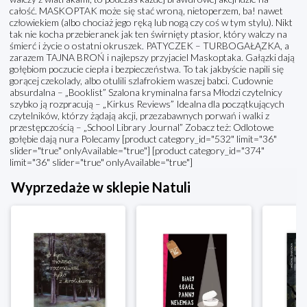
całość. MASKOPTAK może się stać wroną, nietoperzem, ba! nawet
człowiekiem (albo chociaż jego ręką lub nogą czy coś w tym stylu). Nikt
tak nie kocha przebieranek jak ten świrnięty ptasior, który walczy na
śmierć i życie o ostatni okruszek. PATYCZEK – TURBOGAŁĄZKA, a
zarazem TAJNA BROŃ i najlepszy przyjaciel Maskoptaka. Gałązki dają
gołębiom poczucie ciepła i bezpieczeństwa. To tak jakbyście napili się
gorącej czekolady, albo otulili szlafrokiem waszej babci. Cudownie
absurdalna – „Booklist” Szalona kryminalna farsa Młodzi czytelnicy
szybko ją rozpracują – „Kirkus Reviews” Idealna dla początkujących
czytelników, którzy żądają akcji, przezabawnych porwań i walki z
przestępczością – „School Library Journal” Zobacz też: Odlotowe
gołębie dają nura Polecamy [product category_id="532" limit="36"
slider="true" onlyAvailable="true"] [product category_id="374"
limit="36" slider="true" onlyAvailable="true"]
Wyprzedaże w sklepie Natuli