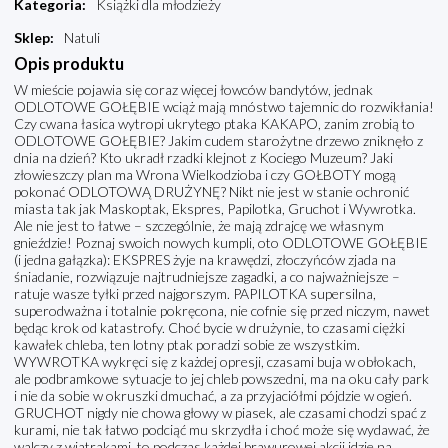
Kategoria
:
Książki dla młodzieży
Sklep
:
Natuli
Opis produktu
W mieście pojawia się coraz więcej łowców bandytów, jednak
ODLOTOWE GOŁĘBIE wciąż mają mnóstwo tajemnic do rozwikłania!
Czy cwana łasica wytropi ukrytego ptaka KAKAPO, zanim zrobią to
ODLOTOWE GOŁĘBIE? Jakim cudem starożytne drzewo zniknęło z
dnia na dzień? Kto ukradł rzadki klejnot z Kociego Muzeum? Jaki
złowieszczy plan ma Wrona Wielkodzioba i czy GOŁBOTY mogą
pokonać ODLOTOWĄ DRUŻYNĘ? Nikt nie jest w stanie ochronić
miasta tak jak Maskoptak, Ekspres, Papilotka, Gruchot i Wywrotka.
Ale nie jest to łatwe – szczególnie, że mają zdrajcę we własnym
gnieździe! Poznaj swoich nowych kumpli, oto ODLOTOWE GOŁĘBIE
(i jedna gałązka): EKSPRES żyje na krawędzi, złoczyńców zjada na
śniadanie, rozwiązuje najtrudniejsze zagadki, a co najważniejsze –
ratuje wasze tyłki przed najgorszym. PAPILOTKA supersilna,
superodważna i totalnie pokręcona, nie cofnie się przed niczym, nawet
będąc krok od katastrofy. Choć bycie w drużynie, to czasami ciężki
kawałek chleba, ten lotny ptak poradzi sobie ze wszystkim.
WYWROTKA wykręci się z każdej opresji, czasami buja w obłokach,
ale podbramkowe sytuacje to jej chleb powszedni, ma na oku cały park
i nie da sobie w okruszki dmuchać, a za przyjaciółmi pójdzie w ogień.
GRUCHOT nigdy nie chowa głowy w piasek, ale czasami chodzi spać z
kurami, nie tak łatwo podciąć mu skrzydła i choć może się wydawać, że
walczy z wiatrakami, to podczas każdej brawurowej akcji idzie na