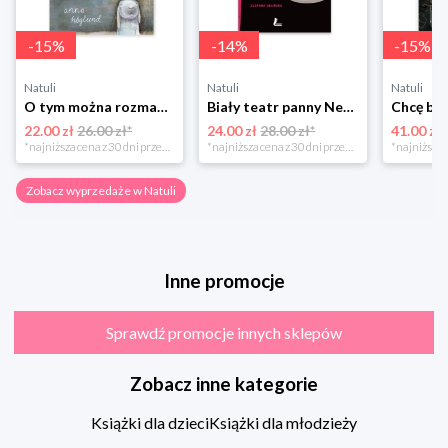
-
15
%
-
14
%
-
15
%
Natuli
Natuli
Natuli
O tym można rozmawiać tylko z królikami Zakamarki
Biały teatr panny Nehemias
22.00 zł
26.00 zł*
24.00 zł
28.00 zł*
41.00 zł
*najniższa cena z 30 dni przed obniżką
*najniższa cena z 30 dni przed obniżką
Zobacz wyprzedaże w Natuli
Inne promocje
Sprawdź promocje innych sklepów
Zobacz inne kategorie
Książki dla dzieci
Książki dla młodzieży