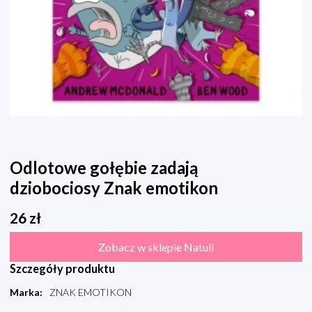
Odlotowe gołębie zadają
dziobociosy Znak emotikon
26
zł
Zobacz w sklepie Natuli
Szczegóły produktu
Marka
:
ZNAK EMOTIKON