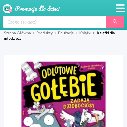
Promocje
Strona Główna
>
Produkty
>
Edukacja
>
Książki
>
Książki dla
Produkty
młodzieży
Sklepy
Blog
Wyprawka