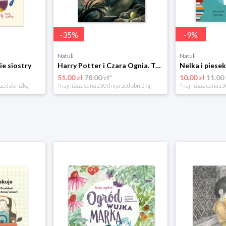
-
35
%
-
9
%
Natuli
Natuli
ie siostry
Harry Potter i Czara Ognia. Tom 4 Media rodzina
51.00 zł
78.00 zł*
10.00 zł
11.00 
rzed obniżką
*najniższa cena z 30 dni przed obniżką
*najniższa cena z 3