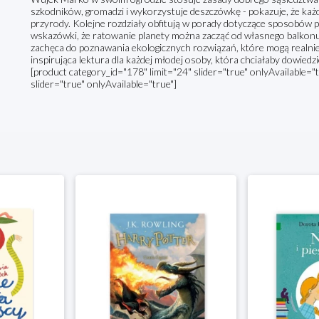
szkodników, gromadzi i wykorzystuje deszczówkę - pokazuje, że ka
przyrody. Kolejne rozdziały obfitują w porady dotyczące sposobów
wskazówki, że ratowanie planety można zacząć od własnego balko
zachęca do poznawania ekologicznych rozwiązań, które mogą realni
inspirująca lektura dla każdej młodej osoby, która chciałaby dowiedz
[product category_id="178" limit="24" slider="true" onlyAvailable="
slider="true" onlyAvailable="true"]