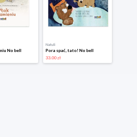
Natuli
Natuli
niu No bell
Pora spać, tato! No bell
33.00 zł
33.00 zł