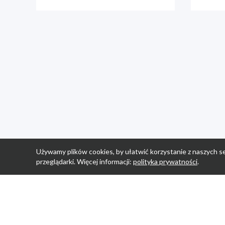
Używamy plików cookies, by ułatwić korzystanie z naszych se
przeglądarki. Więcej informacji:
polityka prywatności
.
Strona Główn