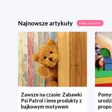
Najnowsze artykuły
Pokaż wszystkie
Zawsze na czasie: Zabawki
Pomys
Psi Patrol i inne produkty z
urodz
bajkowym motywem
propo