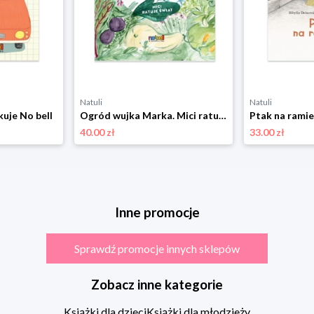
Natuli
Natuli
kuje No bell
Ogród wujka Marka. Mici ratuje świat No bell
Ptak na ramie
40.00 zł
33.00 zł
Inne promocje
Sprawdź promocje innych sklepów
Zobacz inne kategorie
Książki dla dzieci
Książki dla młodzieży