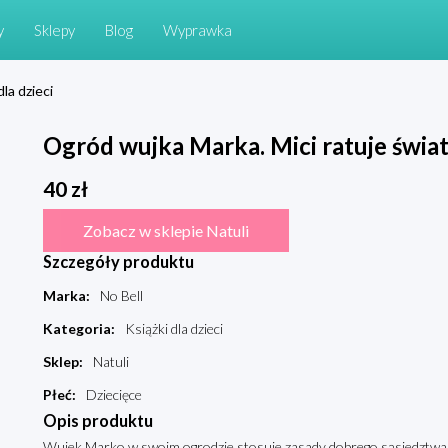
y
Sklepy
Blog
Wyprawka
dla dzieci
Ogród wujka Marka. Mici ratuje świat
40
zł
Zobacz w sklepie Natuli
Szczegóły produktu
Marka
:
No Bell
Kategoria
:
Książki dla dzieci
Sklep
:
Natuli
Płeć
:
Dziecięce
Opis produktu
Wujek Marko w swoim ogrodzie stosuje zasady dobrego sąsiedztwa r