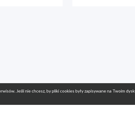
rwisów. Jeśli nie chcesz, by pliki cookies były zapisywane na Twoim dysk
a
Przepisy dla dzieci
Po