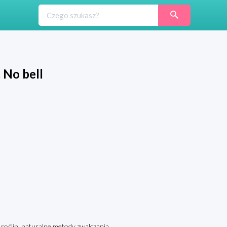
 No bell
oślin, naturalne metody zwalczania