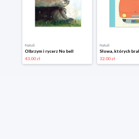
Natuli
Natuli
Niech Ziemia będzie ci przyjaciółką No bell
Olbrzym i rycerz No bell
Słowa, których bra
43.00 zł
32.00 zł