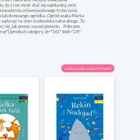
żda_dy z nas może stać się opiekunką_nem
 prowadzenia zrównoważonego trybu życia,
nu lub domowego ogródka. Ogród wujka Marka
e wpłynąć na stan środowiska naturalnego. To
ieć się, jak pomóc naszej planecie. Polecane
true"] [product category_id="161" limit="24"
Zobacz wyprzedaże w Natuli