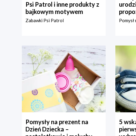
Psi Patrol i inne produkty z
urodz
bajkowym motywem
propo
Zabawki Psi Patrol
Pomysł n
Pomysły na prezent na
5 wska
Dzień Dziecka –
pierws