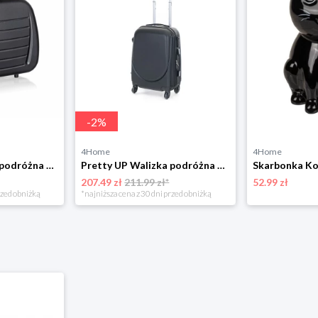
-
2
%
4Home
4Home
Pretty UP Walizka podróżna ABS16, rozm. 17, czarny Pretty Up
Pretty UP Walizka podróżna z tworzywa sztucznego ABS16 S, czarny Pretty Up
Skarbonka Ko
207.49 zł
211.99 zł*
52.99 zł
rzed obniżką
*najniższa cena z 30 dni przed obniżką