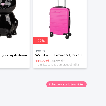
-
22
%
4Home
Natuli
t, czarny 4-Home
Walizka podróżna 32 l, 55 x 35 x 21,5 cm 4-Home
141.99 zł
181.99 zł*
170.00 zł
*najniższa cena z 30 dni przed obniżką
Zobacz wyprzedaże w Natuli