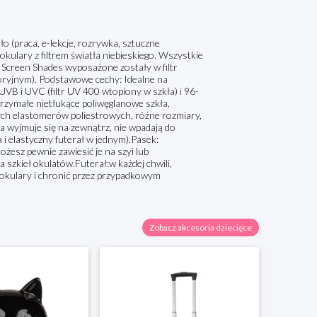
o (praca, e-lekcje, rozrywka, sztuczne
okulary z filtrem światła niebieskiego. Wszystkie
i Screen Shades wyposażone zostały w filtr
toryjnym). Podstawowe cechy: Idealne na
VB i UVC (filtr UV 400 wtopiony w szkła) i 96-
trzymałe nietłukące poliwęglanowe szkła,
ch elastomerów poliestrowych, różne rozmiary,
a wyjmuje się na zewnątrz, nie wpadają do
i elastyczny futerał w jednym).Pasek:
ożesz pewnie zawiesić je na szyi lub
 szkieł okulatów.Futerał:w każdej chwili,
okulary i chronić przez przypadkowym
Zobacz akcesoria dziecięce