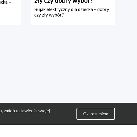
zły czy dobry wybór?
ecka –
Bujak elektryczny dla dziecka – dobry
czy zły wybór?
u, zmień ustawienia swojej
Ok, rozumiem