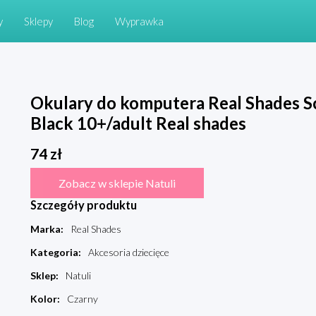
y
Sklepy
Blog
Wyprawka
Okulary do komputera Real Shades Sc
Black 10+/adult Real shades
74
zł
Zobacz w sklepie Natuli
Szczegóły produktu
Marka
:
Real Shades
Kategoria
:
Akcesoria dziecięce
Sklep
:
Natuli
Kolor
:
Czarny