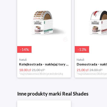
-
14
%
-
13
%
Natuli
Natuli
Kolejkostrada - naklejaj tory Zuzutoys
18.00 zł
21.00 zł*
21.00 zł
24.00 zł*
*najniższa cena z 30 dni przed obniżką
*najniższa cena z 30 dni p
Inne produkty marki Real Shades