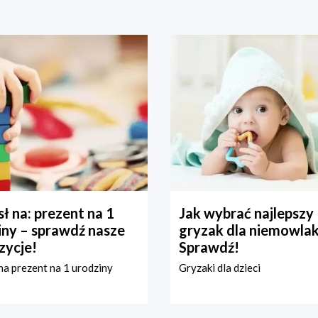
ł na: prezent na 1
Jak wybrać najlepszy
iny – sprawdź nasze
gryzak dla niemowla
zycje!
Sprawdź!
a prezent na 1 urodziny
Gryzaki dla dzieci