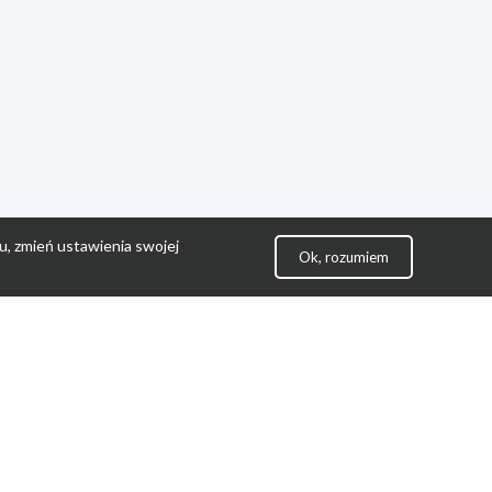
u, zmień ustawienia swojej
Ok, rozumiem
lityka Prywatności
ontakt
gulamin