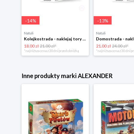
-
14
%
-
13
%
Natuli
Natuli
Kolejkostrada - naklejaj tory Zuzutoys
18.00 zł
21.00 zł*
21.00 zł
24.00 zł*
*najniższa cena z 30 dni przed obniżką
*najniższa cena z 30 dni p
Inne produkty marki ALEXANDER