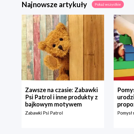
Najnowsze artykuły
Pokaż wszystkie
Zawsze na czasie: Zabawki
Pomys
Psi Patrol i inne produkty z
urodz
bajkowym motywem
propo
Zabawki Psi Patrol
Pomysł n