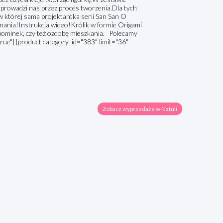
eprowadzi nas przez proces tworzenia.Dla tych
w której sama projektantka serii San San O
inania!Instrukcja wideo!Królik w formie Origami
upominek, czy też ozdobę mieszkania. Polecamy
true"] [product category_id="383" limit="36"
Zobacz wyprzedaże w Natuli