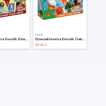
Natuli
Natuli
Dzieciaki kontra Dorośli. Dzieje Polski Alexander
Dzieciaki kontra Dorośli. Ciekawostki o przyrodzie Alexander
44.00 zł
44.00 zł