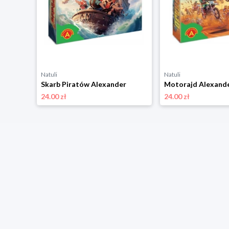
Natuli
Natuli
nder
Skarb Piratów Alexander
Motorajd Alexand
24.00 zł
24.00 zł