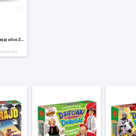
Domostrada - naklejaj ulice Zuzutoys
rzed obniżką