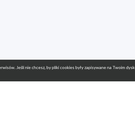
rwisów. Jeśli nie chcesz, by pliki cookies były zapisywane na Twoim dysk
a
Przepisy dla dzieci
Po
Nuumi.pl - moda online
K
Megarabaty.pl
Re