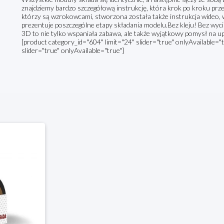
znajdziemy bardzo szczegółową instrukcję, która krok po kroku prz
którzy są wzrokowcami, stworzona została także instrukcja wideo, 
prezentuje poszczególne etapy składania modelu.Bez kleju! Bez wyc
3D to nie tylko wspaniała zabawa, ale także wyjątkowy pomysł na 
[product category_id="604" limit="24" slider="true" onlyAvailable="
slider="true" onlyAvailable="true"]