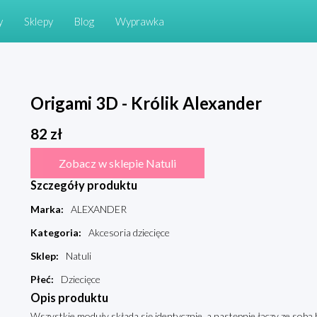
y
Sklepy
Blog
Wyprawka
Origami 3D - Królik Alexander
82
zł
Zobacz w sklepie Natuli
Szczegóły produktu
Marka
:
ALEXANDER
Kategoria
:
Akcesoria dziecięce
Sklep
:
Natuli
Płeć
:
Dziecięce
Opis produktu
Wszystkie moduły składa się identycznie, a następnie łączy ze sobą 