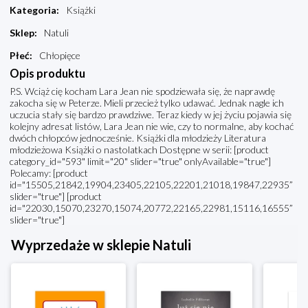
Kategoria
:
Książki
Sklep
:
Natuli
Płeć
:
Chłopięce
Opis produktu
P.S. Wciąż cię kocham Lara Jean nie spodziewała się, że naprawdę
zakocha się w Peterze. Mieli przecież tylko udawać. Jednak nagle ich
uczucia stały się bardzo prawdziwe. Teraz kiedy w jej życiu pojawia się
kolejny adresat listów, Lara Jean nie wie, czy to normalne, aby kochać
dwóch chłopców jednocześnie. Książki dla młodzieży Literatura
młodzieżowa Książki o nastolatkach Dostępne w serii: [product
category_id="593" limit="20" slider="true" onlyAvailable="true"]
Polecamy: [product
id="15505,21842,19904,23405,22105,22201,21018,19847,22935”
slider="true"] [product
id="22030,15070,23270,15074,20772,22165,22981,15116,16555”
slider="true"]
Wyprzedaże w sklepie Natuli