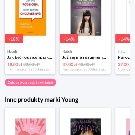
-
18
%
-
14
%
-
14
%
Natuli
Natuli
Natuli
Jak być rodzicem, jakim zawsze chciałeś być Media rodzina
Już się nie rozumiemy! Jak przeżyć czas trzaskających drzwi Esprit
18.00 zł
22.00 zł*
37.00 zł
43.00 zł*
37.00 zł
*najniższa cena z 30 dni przed obniżką
*najniższa cena z 30 dni przed obniżką
Zobacz wyprzedaże w Natuli
Inne produkty marki Young