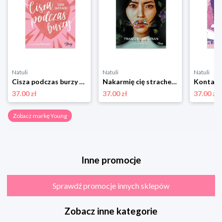
Natuli
Natuli
Natuli
Cisza podczas burzy Young
Nakarmię cię strachem Young
37.00 zł
37.00 zł
37.00 zł
Zobacz markę Young
Inne promocje
Sprawdź promocje innych sklepów
Zobacz inne kategorie