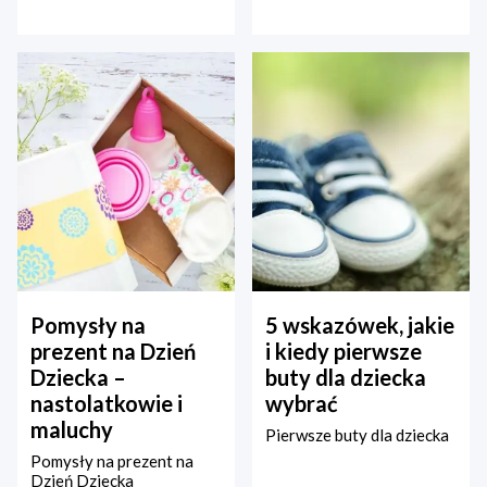
Pomysły na
5 wskazówek, jakie
prezent na Dzień
i kiedy pierwsze
Dziecka –
buty dla dziecka
nastolatkowie i
wybrać
maluchy
Pierwsze buty dla dziecka
Pomysły na prezent na
Dzień Dziecka