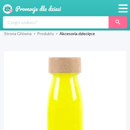
Promocje
Strona Główna
>
Produkty
>
Akcesoria dziecięce
Produkty
Sklepy
Blog
Wyprawka