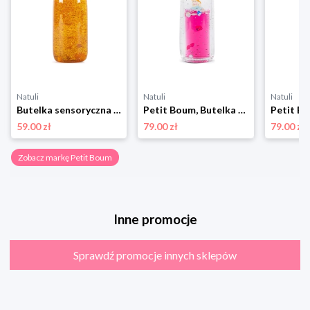
Natuli
Natuli
Natuli
Butelka sensoryczna FLOAT kurkuma, Petit Boum Petit boum
Petit Boum, Butelka sensoryczna, dwufazowa MOVE świat syreny Petit boum
59.00 zł
79.00 zł
79.00 zł
Zobacz markę Petit Boum
Inne promocje
Sprawdź promocje innych sklepów