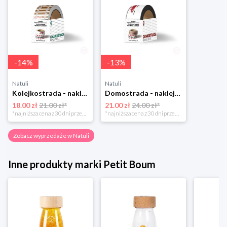
-
14
%
-
13
%
Natuli
Natuli
Kolejkostrada - naklejaj tory Zuzutoys
Domostrada - naklejaj ulice Zuzutoys
18.00 zł
21.00 zł*
21.00 zł
24.00 zł*
*najniższa cena z 30 dni przed obniżką
*najniższa cena z 30 dni przed obniżką
Zobacz wyprzedaże w Natuli
Inne produkty marki Petit Boum