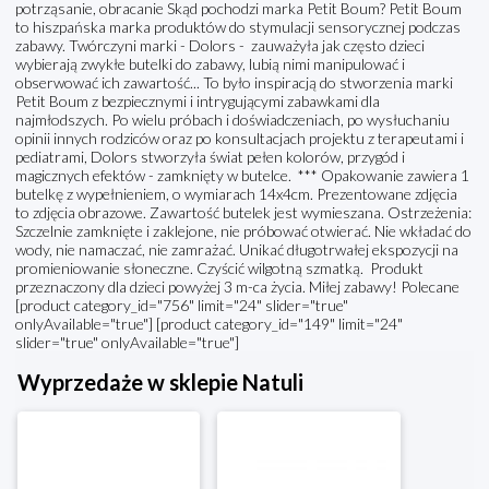
potrząsanie, obracanie Skąd pochodzi marka Petit Boum? Petit Boum
to hiszpańska marka produktów do stymulacji sensorycznej podczas
zabawy. Twórczyni marki - Dolors - zauważyła jak często dzieci
wybierają zwykłe butelki do zabawy, lubią nimi manipulować i
obserwować ich zawartość... To było inspiracją do stworzenia marki
Petit Boum z bezpiecznymi i intrygującymi zabawkami dla
najmłodszych. Po wielu próbach i doświadczeniach, po wysłuchaniu
opinii innych rodziców oraz po konsultacjach projektu z terapeutami i
pediatrami, Dolors stworzyła świat pełen kolorów, przygód i
magicznych efektów - zamknięty w butelce. *** Opakowanie zawiera 1
butelkę z wypełnieniem, o wymiarach 14x4cm. Prezentowane zdjęcia
to zdjęcia obrazowe. Zawartość butelek jest wymieszana. Ostrzeżenia:
Szczelnie zamknięte i zaklejone, nie próbować otwierać. Nie wkładać do
wody, nie namaczać, nie zamrażać. Unikać długotrwałej ekspozycji na
promieniowanie słoneczne. Czyścić wilgotną szmatką. Produkt
przeznaczony dla dzieci powyżej 3 m-ca życia. Miłej zabawy! Polecane
[product category_id="756" limit="24" slider="true"
onlyAvailable="true"] [product category_id="149" limit="24"
slider="true" onlyAvailable="true"]
Wyprzedaże w sklepie Natuli