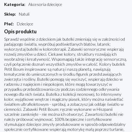
Kategoria
:
Akcesoria dziecięce
Sklep
:
Natuli
Płeć
:
Dziecięce
Opis produktu
Sprawdź wspólnie z dzieckiem jak butelki zmieniają się w zależności od
padającego światła, wypróbuj podświetlanych blatów, latarek;
wykorzystaj butelki w koloroterapii. Zabawki sensoryczne wspierają
rozwój zmysłów u dzieci. Ciekawe kolory, struktury rozwijają ich
wyobraźnię i kreatywność. Wspomagają także integrację sensoryczną,
czyli połączenie doznań wszystkich zmysłów w całość. Kolory butelek
Petit Boum inspirowane są naturą i naszą planetą, nawiązują
tematycznie do umieszczonych w środku figurek przedstawiających
zwierzęta i rośliny. Butelki pomogą się wyciszyć, wspierają dziecko w
radzeniu z napięciem i niepokojem, które mogą towarzyszyć w
przypadku przebodźcowania czy podczas codziennego odkrywania
nowego dla nich świata. Butelka z kolekcji neonowej, to intensywny
kolor, wyjątkowe wnętrze i magiczny piasek, który można naświetlać
światłem ultrafioletowym - spróbuj, a zobaczysz jak oddaje światło w
ciemności. Zabawki Petit Boum: ręcznie wykonane w Hiszpanii
szczelnie zamknięte - nie można ich otworzyć. Zawartości butelki nie
należy próbować wyjmować. 100% bezpieczne i certyfikowane
stymulujące dziecięce zmysły produkowane w sposób odpowiedzialny
społecznie certyfikowane wspierają motorykę małą poprzez turlanie,