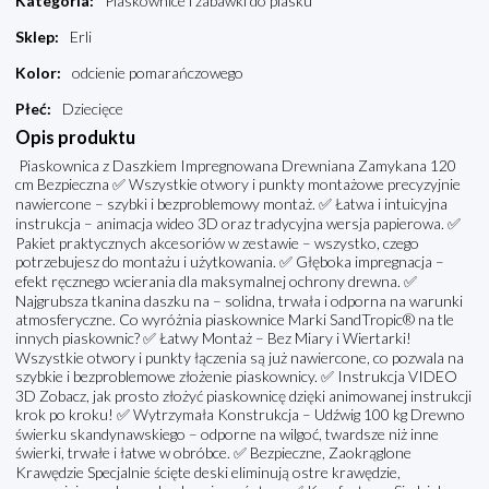
Kategoria
:
Piaskownice i zabawki do piasku
Sklep
:
Erli
Kolor
:
odcienie pomarańczowego
Płeć
:
Dziecięce
Opis produktu
Piaskownica z Daszkiem Impregnowana Drewniana Zamykana 120
cm Bezpieczna ✅ Wszystkie otwory i punkty montażowe precyzyjnie
nawiercone – szybki i bezproblemowy montaż. ✅ Łatwa i intuicyjna
instrukcja – animacja wideo 3D oraz tradycyjna wersja papierowa. ✅
Pakiet praktycznych akcesoriów w zestawie – wszystko, czego
potrzebujesz do montażu i użytkowania. ✅ Głęboka impregnacja –
efekt ręcznego wcierania dla maksymalnej ochrony drewna. ✅
Najgrubsza tkanina daszku na – solidna, trwała i odporna na warunki
atmosferyczne. Co wyróżnia piaskownice Marki SandTropic® na tle
innych piaskownic? ✅ Łatwy Montaż – Bez Miary i Wiertarki!
Wszystkie otwory i punkty łączenia są już nawiercone, co pozwala na
szybkie i bezproblemowe złożenie piaskownicy. ✅ Instrukcja VIDEO
3D Zobacz, jak prosto złożyć piaskownicę dzięki animowanej instrukcji
krok po kroku! ✅ Wytrzymała Konstrukcja – Udźwig 100 kg Drewno
świerku skandynawskiego – odporne na wilgoć, twardsze niż inne
świerki, trwałe i łatwe w obróbce. ✅ Bezpieczne, Zaokrąglone
Krawędzie Specjalnie ścięte deski eliminują ostre krawędzie,