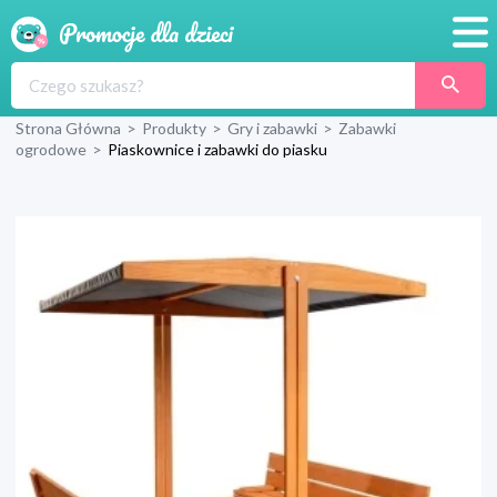
Promocje
Strona Główna
>
Produkty
>
Gry i zabawki
>
Zabawki
Produkty
ogrodowe
>
Piaskownice i zabawki do piasku
Sklepy
Blog
Wyprawka