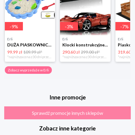
-
9
%
-
3
%
-
7
%
Erli
Erli
Erli
DUŻA PIASKOWNICA BASEN 2w1 MUSZELKA Z POKRYWĄ + ZABAWKA ŁOPATKA 2-częściowa
Klocki konstrukcyjne samochód Ferrari Daytona SP3 3778el (3778CS)
99.99 zł
109.99 zł*
290.60 zł
299.00 zł*
319.60 z
*najniższa cena z 30 dni przed obniżką
*najniższa cena z 30 dni przed obniżką
Zobacz wyprzedaże w Erli
Inne promocje
Sprawdź promocje innych sklepów
Zobacz inne kategorie