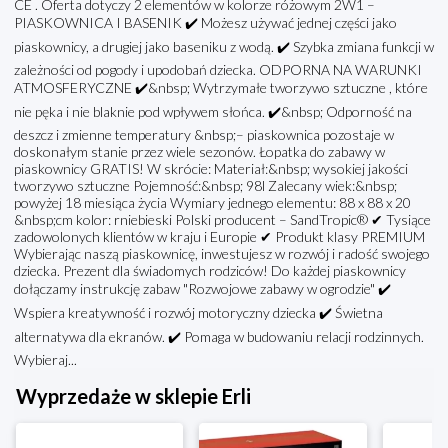
CE . Oferta dotyczy 2 elementów w kolorze różowym 2W1 –
PIASKOWNICA I BASENIK ✔️ Możesz używać jednej części jako
piaskownicy, a drugiej jako baseniku z wodą. ✔️ Szybka zmiana funkcji w
zależności od pogody i upodobań dziecka. ODPORNA NA WARUNKI
ATMOSFERYCZNE ✔️&nbsp; Wytrzymałe tworzywo sztuczne , które
nie pęka i nie blaknie pod wpływem słońca. ✔️&nbsp; Odporność na
deszcz i zmienne temperatury &nbsp;– piaskownica pozostaje w
doskonałym stanie przez wiele sezonów. Łopatka do zabawy w
piaskownicy GRATIS! W skrócie: Materiał:&nbsp; wysokiej jakości
tworzywo sztuczne Pojemność:&nbsp; 98l Zalecany wiek:&nbsp;
powyżej 18 miesiąca życia Wymiary jednego elementu: 88 x 88 x 20
&nbsp;cm kolor: rniebieski Polski producent – SandTropic® ✔ Tysiące
zadowolonych klientów w kraju i Europie ✔ Produkt klasy PREMIUM
Wybierając naszą piaskownicę, inwestujesz w rozwój i radość swojego
dziecka. Prezent dla świadomych rodziców! Do każdej piaskownicy
dołączamy instrukcję zabaw "Rozwojowe zabawy w ogrodzie" ✔️
Wspiera kreatywność i rozwój motoryczny dziecka ✔️ Świetna
alternatywa dla ekranów. ✔️ Pomaga w budowaniu relacji rodzinnych.
Wybieraj...
Wyprzedaże w sklepie Erli