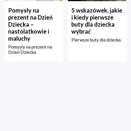
Pomysły na
5 wskazówek, jakie
prezent na Dzień
i kiedy pierwsze
Dziecka –
buty dla dziecka
nastolatkowie i
wybrać
maluchy
Pierwsze buty dla dziecka
Pomysły na prezent na
Dzień Dziecka