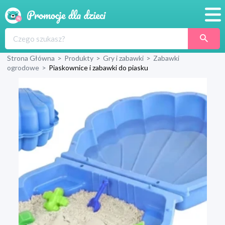
Promocje
Strona Główna
>
Produkty
>
Gry i zabawki
>
Zabawki
Produkty
ogrodowe
>
Piaskownice i zabawki do piasku
Sklepy
Blog
Wyprawka