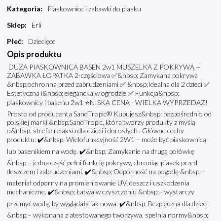
Kategoria
:
Piaskownice i zabawki do piasku
Sklep
:
Erli
Płeć
:
Dziecięce
Opis produktu
DUŻA PIASKOWNICA BASEN 2w1 MUSZELKA Z POKRYWĄ +
ZABAWKA ŁOPATKA 2-częściowa ✅&nbsp; Zamykana pokrywa
&nbsp;ochronna przed zabrudzeniami ✅ &nbsp;Idealna dla 2 dzieci ✅
Estetyczna i&nbsp; elegancka w ogrodzie ✅ Funkcja&nbsp;
piaskownicy i basenu 2w1 ⭐NISKA CENA - WIELKA WYPRZEDAŻ!
Prosto od producenta SandTropic® Kupujesz&nbsp; bezpośrednio od
polskiej marki &nbsp;SandTropic, która tworzy produkty z myślą
o&nbsp; strefie relaksu dla dzieci i dorosłych . Główne cechy
produktu: ✔️&nbsp; Wielofunkcyjność 2W1 – może być piaskownicą
lub basenikiem na wodę. ✔️&nbsp; Zamykanie na drugą połówkę
&nbsp;– jedna część pełni funkcję pokrywy, chroniąc piasek przed
deszczem i zabrudzeniami. ✔️&nbsp; Odporność na pogodę &nbsp;–
materiał odporny na promieniowanie UV, deszcz i uszkodzenia
mechaniczne. ✔️&nbsp; Łatwa w czyszczeniu &nbsp;– wystarczy
przemyć wodą, by wyglądała jak nowa. ✔️&nbsp; Bezpieczna dla dzieci
&nbsp;– wykonana z atestowanego tworzywa, spełnia normy&nbsp;