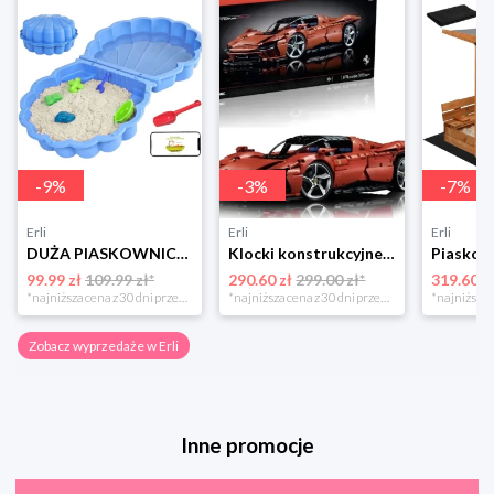
-
9
%
-
3
%
-
7
%
Erli
Erli
Erli
DUŻA PIASKOWNICA BASEN 2w1 MUSZELKA Z POKRYWĄ + ZABAWKA ŁOPATKA 2-częściowa
Klocki konstrukcyjne samochód Ferrari Daytona SP3 3778el (3778CS)
99.99 zł
109.99 zł*
290.60 zł
299.00 zł*
319.60 z
*najniższa cena z 30 dni przed obniżką
*najniższa cena z 30 dni przed obniżką
Zobacz wyprzedaże w Erli
Inne promocje