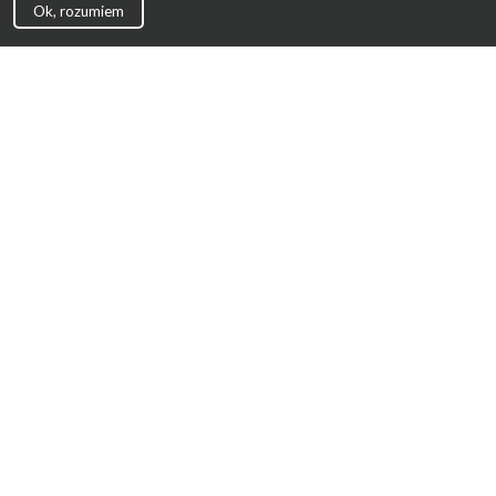
Ok, rozumiem
Strona Główna
Promocje
Sklepy
Wyprawka