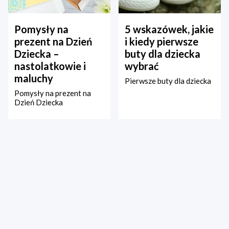
Pomysły na
5 wskazówek, jakie
prezent na Dzień
i kiedy pierwsze
Dziecka –
buty dla dziecka
nastolatkowie i
wybrać
maluchy
Pierwsze buty dla dziecka
Pomysły na prezent na
Dzień Dziecka