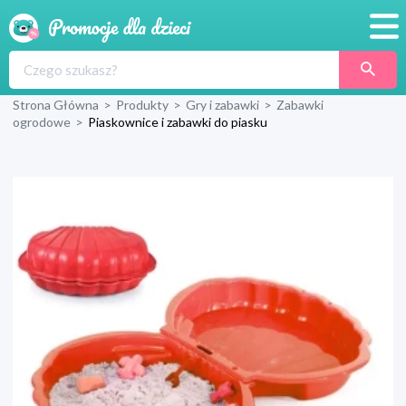
Promocje
Strona Główna
>
Produkty
>
Gry i zabawki
>
Zabawki
Produkty
ogrodowe
>
Piaskownice i zabawki do piasku
Sklepy
Blog
Wyprawka