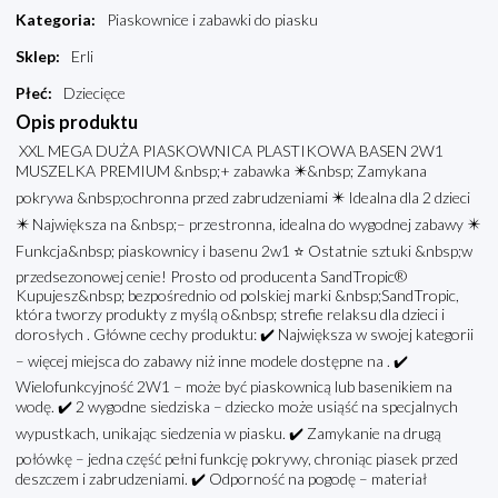
Kategoria
:
Piaskownice i zabawki do piasku
Sklep
:
Erli
Płeć
:
Dziecięce
Opis produktu
XXL MEGA DUŻA PIASKOWNICA PLASTIKOWA BASEN 2W1
MUSZELKA PREMIUM &nbsp;+ zabawka ✴️&nbsp; Zamykana
pokrywa &nbsp;ochronna przed zabrudzeniami ✴️ Idealna dla 2 dzieci
✴️ Największa na &nbsp;– przestronna, idealna do wygodnej zabawy ✴️
Funkcja&nbsp; piaskownicy i basenu 2w1 ⭐ Ostatnie sztuki &nbsp;w
przedsezonowej cenie! Prosto od producenta SandTropic®
Kupujesz&nbsp; bezpośrednio od polskiej marki &nbsp;SandTropic,
która tworzy produkty z myślą o&nbsp; strefie relaksu dla dzieci i
dorosłych . Główne cechy produktu: ✔️ Największa w swojej kategorii
– więcej miejsca do zabawy niż inne modele dostępne na . ✔️
Wielofunkcyjność 2W1 – może być piaskownicą lub basenikiem na
wodę. ✔️ 2 wygodne siedziska – dziecko może usiąść na specjalnych
wypustkach, unikając siedzenia w piasku. ✔️ Zamykanie na drugą
połówkę – jedna część pełni funkcję pokrywy, chroniąc piasek przed
deszczem i zabrudzeniami. ✔️ Odporność na pogodę – materiał