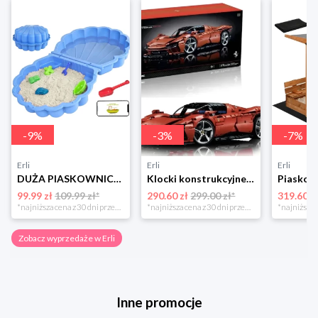
-
9
%
-
3
%
-
7
%
Erli
Erli
Erli
DUŻA PIASKOWNICA BASEN 2w1 MUSZELKA Z POKRYWĄ + ZABAWKA ŁOPATKA 2-częściowa
Klocki konstrukcyjne samochód Ferrari Daytona SP3 3778el (3778CS)
99.99 zł
109.99 zł*
290.60 zł
299.00 zł*
319.60 z
*najniższa cena z 30 dni przed obniżką
*najniższa cena z 30 dni przed obniżką
Zobacz wyprzedaże w Erli
Inne promocje