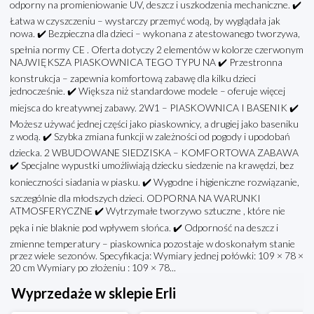
odporny na promieniowanie UV, deszcz i uszkodzenia mechaniczne. ✔️
Łatwa w czyszczeniu – wystarczy przemyć wodą, by wyglądała jak
nowa. ✔️ Bezpieczna dla dzieci – wykonana z atestowanego tworzywa,
spełnia normy CE . Oferta dotyczy 2 elementów w kolorze czerwonym
NAJWIĘKSZA PIASKOWNICA TEGO TYPU NA ✔️ Przestronna
konstrukcja – zapewnia komfortową zabawę dla kilku dzieci
jednocześnie. ✔️ Większa niż standardowe modele – oferuje więcej
miejsca do kreatywnej zabawy. 2W1 – PIASKOWNICA I BASENIK ✔️
Możesz używać jednej części jako piaskownicy, a drugiej jako baseniku
z wodą. ✔️ Szybka zmiana funkcji w zależności od pogody i upodobań
dziecka. 2 WBUDOWANE SIEDZISKA – KOMFORTOWA ZABAWA
✔️ Specjalne wypustki umożliwiają dziecku siedzenie na krawędzi, bez
konieczności siadania w piasku. ✔️ Wygodne i higieniczne rozwiązanie,
szczególnie dla młodszych dzieci. ODPORNA NA WARUNKI
ATMOSFERYCZNE ✔️ Wytrzymałe tworzywo sztuczne , które nie
pęka i nie blaknie pod wpływem słońca. ✔️ Odporność na deszcz i
zmienne temperatury – piaskownica pozostaje w doskonałym stanie
przez wiele sezonów. Specyfikacja: Wymiary jednej połówki: 109 × 78 ×
20 cm Wymiary po złożeniu : 109 × 78...
Wyprzedaże w sklepie Erli