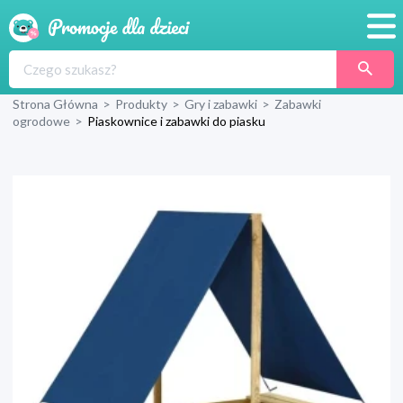
Promocje
Strona Główna
>
Produkty
>
Gry i zabawki
>
Zabawki
Produkty
ogrodowe
>
Piaskownice i zabawki do piasku
Sklepy
Blog
Wyprawka