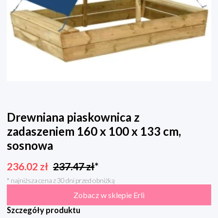
Drewniana piaskownica z
zadaszeniem 160 x 100 x 133 cm,
sosnowa
236.02
zł
237.47
zł
*
* najniższa cena z 30 dni przed obniżką
Zobacz w sklepie Erli
Szczegóły produktu