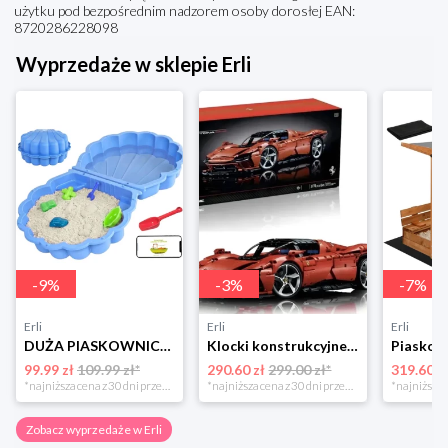
użytku pod bezpośrednim nadzorem osoby dorosłej EAN:
8720286228098
Wyprzedaże w sklepie Erli
-
9
%
-
3
%
-
7
%
Erli
Erli
Erli
DUŻA PIASKOWNICA BASEN 2w1 MUSZELKA Z POKRYWĄ + ZABAWKA ŁOPATKA 2-częściowa
Klocki konstrukcyjne samochód Ferrari Daytona SP3 3778el (3778CS)
99.99 zł
109.99 zł*
290.60 zł
299.00 zł*
319.60 z
*najniższa cena z 30 dni przed obniżką
*najniższa cena z 30 dni przed obniżką
Zobacz wyprzedaże w Erli