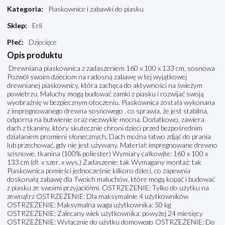
Kategoria
:
Piaskownice i zabawki do piasku
Sklep
:
Erli
Płeć
:
Dziecięce
Opis produktu
Drewniana piaskownica z zadaszeniem 160 x 100 x 133 cm, sosnowa
Pozwól swoim dzieciom na radosną zabawę w tej wyjątkowej
drewnianej piaskownicy, która zachęca do aktywności na świeżym
powietrzu. Maluchy mogą budować zamki z piasku i rozwijać swoją
wyobraźnię w bezpiecznym otoczeniu. Piaskownica została wykonana
z impregnowanego drewna sosnowego , co sprawia, że jest stabilna,
odporna na butwienie oraz niezwykle mocna. Dodatkowo, zawiera
dach z tkaniny, który skutecznie chroni dzieci przed bezpośrednim
działaniem promieni słonecznych. Dach można łatwo zdjąć do prania
lub przechować, gdy nie jest używany. Materiał: impregnowane drewno
sosnowe, tkanina (100% poliester) Wymiary całkowite: 160 x 100 x
133 cm (dł. x szer. x wys.) Zadaszenie: tak Wymagany montaż: tak
Piaskownica pomieści jednocześnie kilkoro dzieci, co zapewnia
doskonałą zabawę dla Twoich maluchów, które mogą kopać i budować
z piasku ze swoimi przyjaciółmi. OSTRZEŻENIE: Tylko do użytku na
zewnątrz OSTRZEŻENIE: Dla maksymalnie 4 użytkowników
OSTRZEŻENIE: Maksymalna waga użytkownika: 50 kg
OSTRZEŻENIE: Zalecany wiek użytkownika: powyżej 24 miesięcy
OSTRZEŻENIE: Wyłącznie do użytku domowego OSTRZEŻENIE: Do