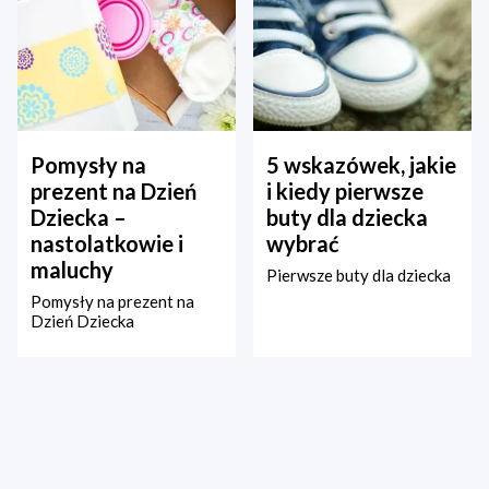
Pomysły na
5 wskazówek, jakie
prezent na Dzień
i kiedy pierwsze
Dziecka –
buty dla dziecka
nastolatkowie i
wybrać
maluchy
Pierwsze buty dla dziecka
Pomysły na prezent na
Dzień Dziecka