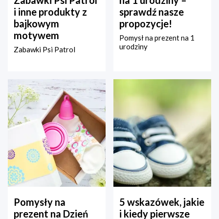
Zabawki Psi Patrol
na 1 urodziny –
i inne produkty z
sprawdź nasze
bajkowym
propozycje!
motywem
Pomysł na prezent na 1
urodziny
Zabawki Psi Patrol
Pomysły na
5 wskazówek, jakie
prezent na Dzień
i kiedy pierwsze