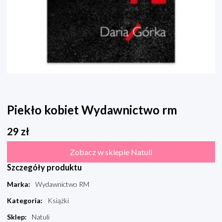
Piekło kobiet Wydawnictwo rm
29
zł
Zobacz w sklepie Natuli
Szczegóły produktu
Marka
:
Wydawnictwo RM
Kategoria
:
Książki
Sklep
:
Natuli