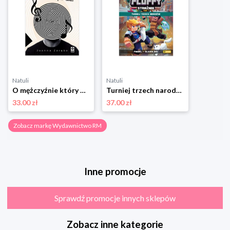
Natuli
Natuli
O mężczyźnie który widział dżwięki Wydawnictwo rm
Turniej trzech narodów. Frigiel i fluffy nieoficjalny przewodnik po świecie minecraft Wydawnictwo rm
33.00 zł
37.00 zł
Zobacz markę Wydawnictwo RM
Inne promocje
Sprawdź promocje innych sklepów
Zobacz inne kategorie