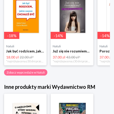
-
18
%
-
14
%
-
14
%
Natuli
Natuli
Natuli
Jak być rodzicem, jakim zawsze chciałeś być Media rodzina
Już się nie rozumiemy! Jak przeżyć czas trzaskających drzwi Esprit
18.00 zł
22.00 zł*
37.00 zł
43.00 zł*
37.00 zł
*najniższa cena z 30 dni przed obniżką
*najniższa cena z 30 dni przed obniżką
Zobacz wyprzedaże w Natuli
Inne produkty marki Wydawnictwo RM