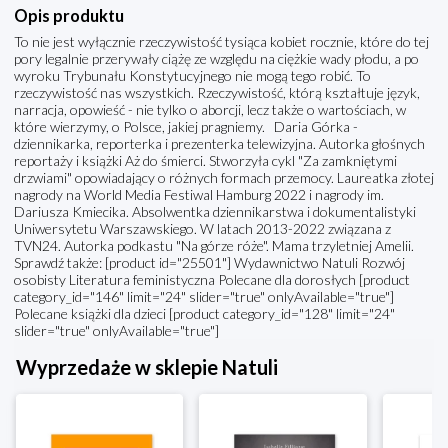
Opis produktu
To nie jest wyłącznie rzeczywistość tysiąca kobiet rocznie, które do tej
pory legalnie przerywały ciążę ze względu na ciężkie wady płodu, a po
wyroku Trybunału Konstytucyjnego nie mogą tego robić. To
rzeczywistość nas wszystkich. Rzeczywistość, którą kształtuje język,
narracja, opowieść - nie tylko o aborcji, lecz także o wartościach, w
które wierzymy, o Polsce, jakiej pragniemy. Daria Górka -
dziennikarka, reporterka i prezenterka telewizyjna. Autorka głośnych
reportaży i książki Aż do śmierci. Stworzyła cykl "Za zamkniętymi
drzwiami" opowiadający o różnych formach przemocy. Laureatka złotej
nagrody na World Media Festiwal Hamburg 2022 i nagrody im.
Dariusza Kmiecika. Absolwentka dziennikarstwa i dokumentalistyki
Uniwersytetu Warszawskiego. W latach 2013-2022 związana z
TVN24. Autorka podkastu "Na górze róże". Mama trzyletniej Amelii.
Sprawdź także: [product id="25501"] Wydawnictwo Natuli Rozwój
osobisty Literatura feministyczna Polecane dla dorosłych [product
category_id="146" limit="24" slider="true" onlyAvailable="true"]
Polecane książki dla dzieci [product category_id="128" limit="24"
slider="true" onlyAvailable="true"]
Wyprzedaże w sklepie Natuli