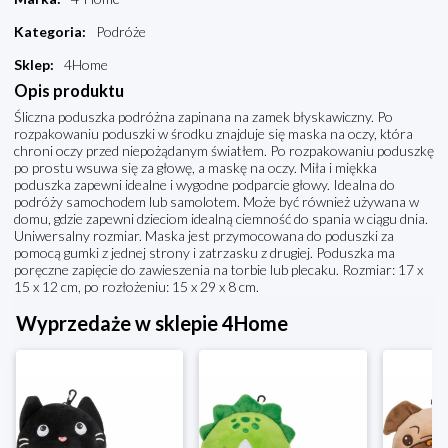
Kategoria
:
Podróże
Sklep
:
4Home
Opis produktu
Śliczna poduszka podróżna zapinana na zamek błyskawiczny. Po
rozpakowaniu poduszki w środku znajduje się maska na oczy, która
chroni oczy przed niepożądanym światłem. Po rozpakowaniu poduszkę
po prostu wsuwa się za głowę, a maskę na oczy. Miła i miękka
poduszka zapewni idealne i wygodne podparcie głowy. Idealna do
podróży samochodem lub samolotem. Może być również używana w
domu, gdzie zapewni dzieciom idealną ciemność do spania w ciągu dnia.
Uniwersalny rozmiar. Maska jest przymocowana do poduszki za
pomocą gumki z jednej strony i zatrzasku z drugiej. Poduszka ma
poręczne zapięcie do zawieszenia na torbie lub plecaku. Rozmiar: 17 x
15 x 12 cm, po rozłożeniu: 15 x 29 x 8 cm.
Wyprzedaże w sklepie 4Home