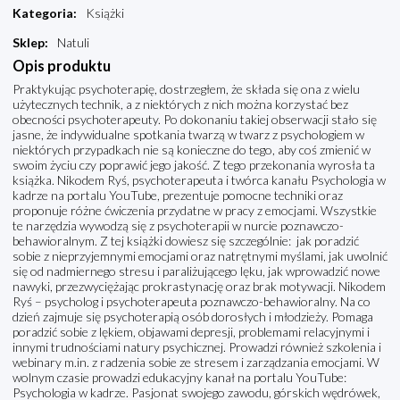
Kategoria
:
Książki
Sklep
:
Natuli
Opis produktu
Praktykując psychoterapię, dostrzegłem, że składa się ona z wielu
użytecznych technik, a z niektórych z nich można korzystać bez
obecności psychoterapeuty. Po dokonaniu takiej obserwacji stało się
jasne, że indywidualne spotkania twarzą w twarz z psychologiem w
niektórych przypadkach nie są konieczne do tego, aby coś zmienić w
swoim życiu czy poprawić jego jakość. Z tego przekonania wyrosła ta
książka. Nikodem Ryś, psychoterapeuta i twórca kanału Psychologia w
kadrze na portalu YouTube, prezentuje pomocne techniki oraz
proponuje różne ćwiczenia przydatne w pracy z emocjami. Wszystkie
te narzędzia wywodzą się z psychoterapii w nurcie poznawczo-
behawioralnym. Z tej książki dowiesz się szczególnie: jak poradzić
sobie z nieprzyjemnymi emocjami oraz natrętnymi myślami, jak uwolnić
się od nadmiernego stresu i paraliżującego lęku, jak wprowadzić nowe
nawyki, przezwyciężając prokrastynację oraz brak motywacji. Nikodem
Ryś – psycholog i psychoterapeuta poznawczo-behawioralny. Na co
dzień zajmuje się psychoterapią osób dorosłych i młodzieży. Pomaga
poradzić sobie z lękiem, objawami depresji, problemami relacyjnymi i
innymi trudnościami natury psychicznej. Prowadzi również szkolenia i
webinary m.in. z radzenia sobie ze stresem i zarządzania emocjami. W
wolnym czasie prowadzi edukacyjny kanał na portalu YouTube:
Psychologia w kadrze. Pasjonat swojego zawodu, górskich wędrówek,