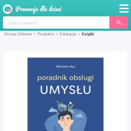
Promocje
Strona Główna
>
Produkty
>
Edukacja
>
Książki
Produkty
Sklepy
Blog
Wyprawka