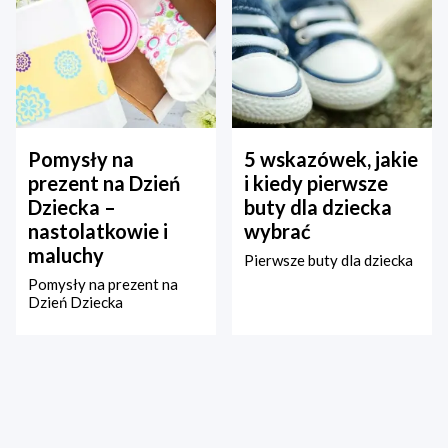
Pomysły na
5 wskazówek, jakie
prezent na Dzień
i kiedy pierwsze
Dziecka –
buty dla dziecka
nastolatkowie i
wybrać
maluchy
Pierwsze buty dla dziecka
Pomysły na prezent na
Dzień Dziecka