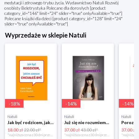
medytacji i zdrowego trybu życia. Wydawnictwo Natuli Rozwój
osobisty Beletrystyka Polecane dla dorosłych [product
category_id="146" limit="24" slider="true" onlyAvailable="true"]
Polecane książki dla dzieci [product category_id="128" limit="24"
slider="true" onlyAvailable="true"]
Wyprzedaże w sklepie Natuli
-
18
%
-
14
%
-
14
%
Natuli
Natuli
Natuli
Jak być rodzicem, jakim zawsze chciałeś być Media rodzina
Już się nie rozumiemy! Jak przeżyć czas trzaskających drzwi Esprit
18.00 zł
22.00 zł*
37.00 zł
43.00 zł*
37.00 zł
*najniższa cena z 30 dni przed obniżką
*najniższa cena z 30 dni przed obniżką