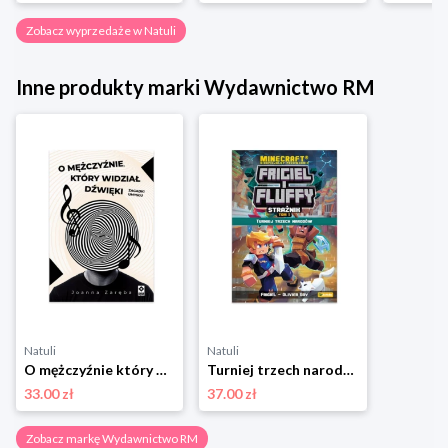
Zobacz wyprzedaże w Natuli
Inne produkty marki Wydawnictwo RM
Natuli
Natuli
O mężczyźnie który widział dżwięki Wydawnictwo rm
Turniej trzech narodów. Frigiel i fluffy nieoficjalny przewodnik po świecie minecraft Wydawnictwo rm
33.00 zł
37.00 zł
Zobacz markę Wydawnictwo RM