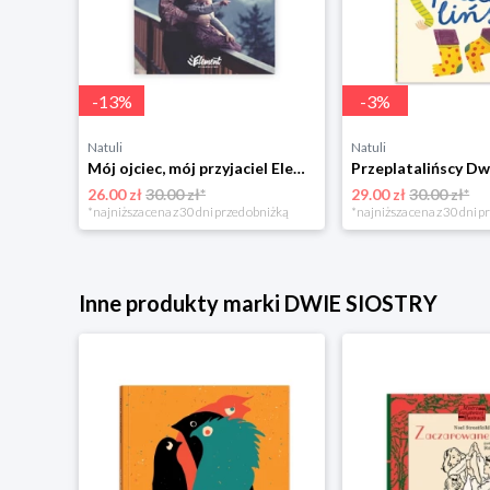
-
13
%
-
3
%
Natuli
Natuli
Trening intelektu dla dzieci Sensus
Mój ojciec, mój przyjaciel Element
Przeplatalińscy Dw
26.00 zł
30.00 zł*
29.00 zł
30.00 zł*
niżką
*najniższa cena z 30 dni przed obniżką
*najniższa cena z 30 dni p
Inne produkty marki DWIE SIOSTRY