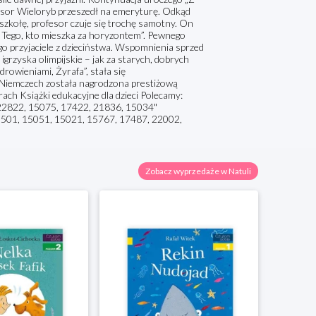
fesor Wieloryb przeszedł na emeryturę. Odkąd
ą szkołę, profesor czuje się trochę samotny. On
o Tego, kto mieszka za horyzontem”. Pewnego
go przyjaciele z dzieciństwa. Wspomnienia sprzed
igrzyska olimpijskie – jak za starych, dobrych
rowieniami, Żyrafa”, stała się
w Niemczech została nagrodzona prestiżową
rach Książki edukacyjne dla dzieci Polecamy:
 22822, 15075, 17422, 21836, 15034"
15501, 15051, 15021, 15767, 17487, 22002,
Zobacz wyprzedaże w Natuli