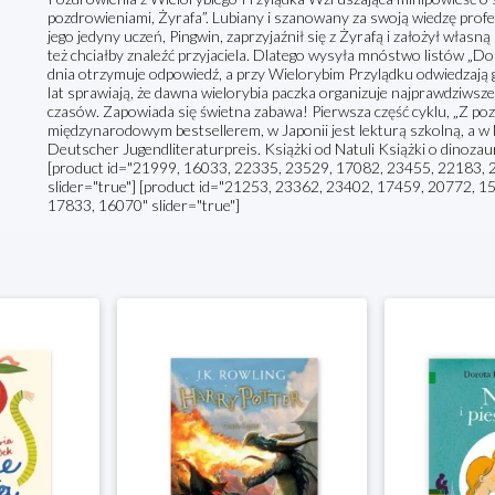
pozdrowieniami, Żyrafa”. Lubiany i szanowany za swoją wiedzę pro
jego jedyny uczeń, Pingwin, zaprzyjaźnił się z Żyrafą i założył własn
też chciałby znaleźć przyjaciela. Dlatego wysyła mnóstwo listów „D
dnia otrzymuje odpowiedź, a przy Wielorybim Przylądku odwiedzają 
lat sprawiają, że dawna wielorybia paczka organizuje najprawdziwsze 
czasów. Zapowiada się świetna zabawa! Pierwsza część cyklu, „Z pozd
międzynarodowym bestsellerem, w Japonii jest lekturą szkolną, a 
Deutscher Jugendliteraturpreis. Książki od Natuli Książki o dinozau
[product id="21999, 16033, 22335, 23529, 17082, 23455, 22183,
slider="true"] [product id="21253, 23362, 23402, 17459, 20772, 
17833, 16070" slider="true"]