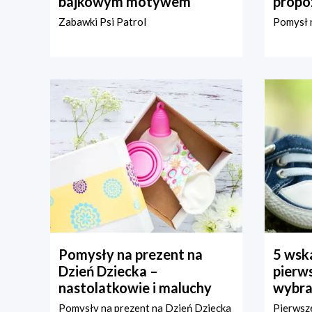
bajkowym motywem
propo
Zabawki Psi Patrol
Pomysł n
Pomysły na prezent na
5 wska
Dzień Dziecka –
pierws
nastolatkowie i maluchy
wybra
Pomysły na prezent na Dzień Dziecka
Pierwsze