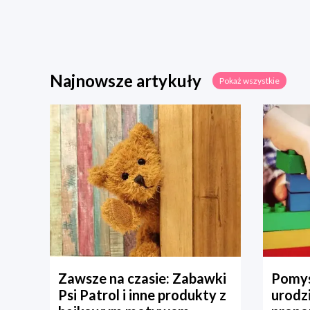
Najnowsze artykuły
Pokaż wszystkie
Zawsze na czasie: Zabawki
Pomys
Psi Patrol i inne produkty z
urodz