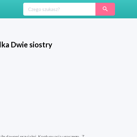
ka Dwie siostry
ile dawnej przyjaźni. Kontynuacja uroczego „Z