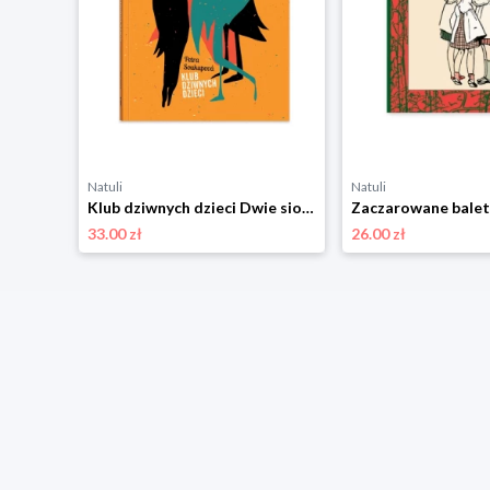
Natuli
Natuli
ostry
Klub dziwnych dzieci Dwie siostry
33.00 zł
26.00 zł