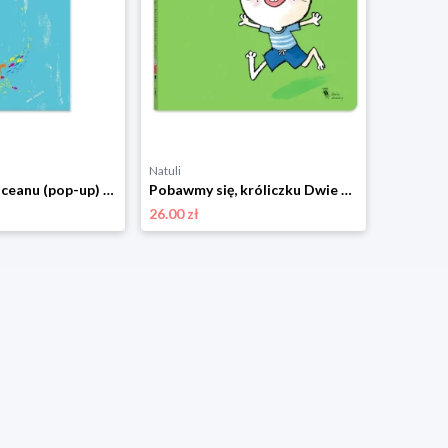
Natuli
Natuli
W głębinach oceanu (pop-up) Dwie siostry
Pobawmy się, króliczku Dwie siostry
26.00 zł
33.00 zł