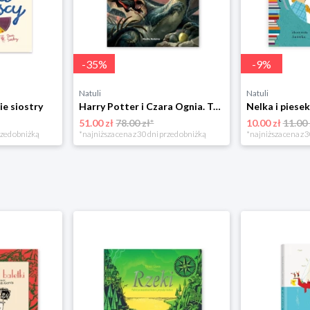
-
35
%
-
9
%
Natuli
Natuli
ie siostry
Harry Potter i Czara Ognia. Tom 4 Media rodzina
51.00 zł
78.00 zł*
10.00 zł
11.00 
rzed obniżką
*najniższa cena z 30 dni przed obniżką
*najniższa cena z 3