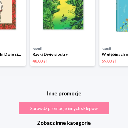
Natuli
Natuli
Zaczarowane baletki Dwie siostry
Rzeki Dwie siostry
48.00 zł
59.00 zł
Inne promocje
Sprawdź promocje innych sklepów
Zobacz inne kategorie