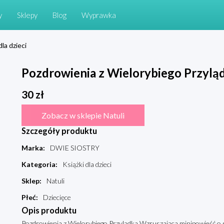
y
Sklepy
Blog
Wyprawka
dla dzieci
Pozdrowienia z Wielorybiego Przyląd
30
zł
Zobacz w sklepie Natuli
Szczegóły produktu
Marka
:
DWIE SIOSTRY
Kategoria
:
Książki dla dzieci
Sklep
:
Natuli
Płeć
:
Dziecięce
Opis produktu
Pozdrowienia z Wielorybiego Przylądka Wzruszająca minipowieść o s