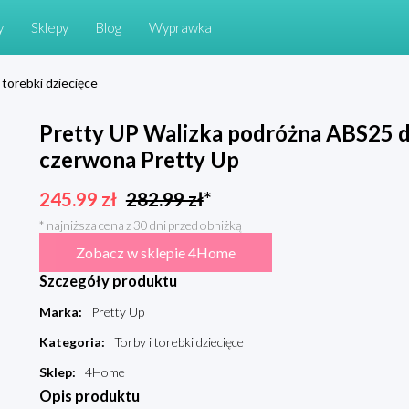
y
Sklepy
Blog
Wyprawka
 torebki dziecięce
Pretty UP Walizka podróżna ABS25 du
czerwona Pretty Up
245.99
zł
282.99
zł
*
* najniższa cena z 30 dni przed obniżką
Zobacz w sklepie 4Home
Szczegóły produktu
Marka
:
Pretty Up
Kategoria
:
Torby i torebki dziecięce
Sklep
:
4Home
Opis produktu