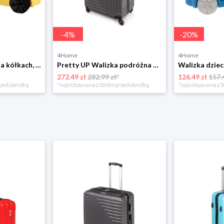
-
4
%
-
20
%
4Home
4Home
Walizka dziecięca na kółkach, żółta, 52 x 21 x 32cm 4-Home
Pretty UP Walizka podróżna ABS25 duża, 68 x 47 x29 cm, antracytowa Pretty Up
272.49 zł
282.99 zł*
126.49 zł
157.
rzed obniżką
*najniższa cena z 30 dni przed obniżką
*najniższa cena z 3