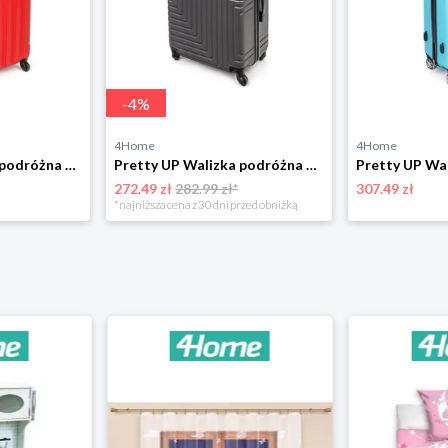
-
4
%
4Home
4Home
Pretty UP Walizka podróżna ABS25 średnia, 59 x 41x 26 cm, czerwona Pretty Up
Pretty UP Walizka podróżna ABS25 duża, 68 x 47 x29 cm, antracytowa Pretty Up
272.49 zł
282.99 zł*
307.49 zł
*najniższa cena z 30 dni przed obniżką