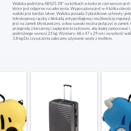
Walizka podróżna ABS25 28'' na kółkach w kolorze czerwonym jest
które jest odporne na uderzenia. Wyposażona jest w 4 kółka obroto
walizki jest bardzo łatwe. Walizka posiada 3 plastikowe uchwyty: jed
teleskopową rączkę z blokadą antypoślizgową i możliwością regulacj
jest na zamek błyskawiczny, a dwa suwaki można połączyć w zamek 
przegrodę z kieszenią i zapięciem krzyżowym, aby lepiej zamocować
podróżnego wynosi 23 kg. Wymiary: 68 x 47 x 29 cm i wysokość wali
3,8 kg.Do czyszczenia zalecamy używanie wody z mydłem.