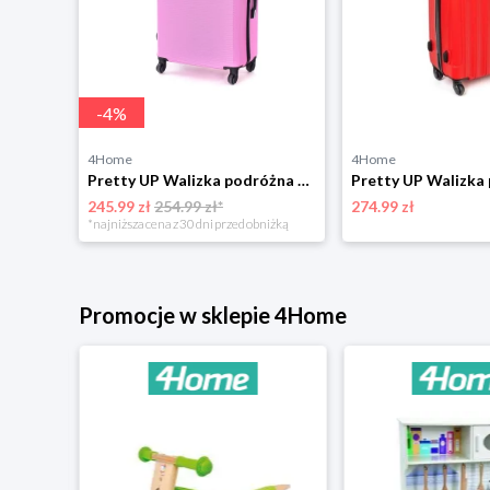
-
4
%
4Home
4Home
Pretty UP Walizka podróżna z tworzywa sztucznego ABS16 S, czarny Pretty Up
Pretty UP Walizka podróżna z tworzywa sztucznego ABS03 L, różowy Pretty Up
245.99 zł
254.99 zł*
274.99 zł
niżką
*najniższa cena z 30 dni przed obniżką
Promocje w sklepie 4Home