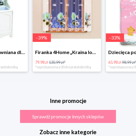
-
39
%
-
33
%
Bino Kuchnia drewniana dla dzieci Provence
Firanka 4Home „Kraina lodu” (Frozen)
79.98 zł
130.99 zł*
65.98 zł
98.99 zł
rzed obniżką
*najniższa cena z 30 dni przed obniżką
*najniższa cena z 3
Inne promocje
Sprawdź promocje innych sklepów
Zobacz inne kategorie