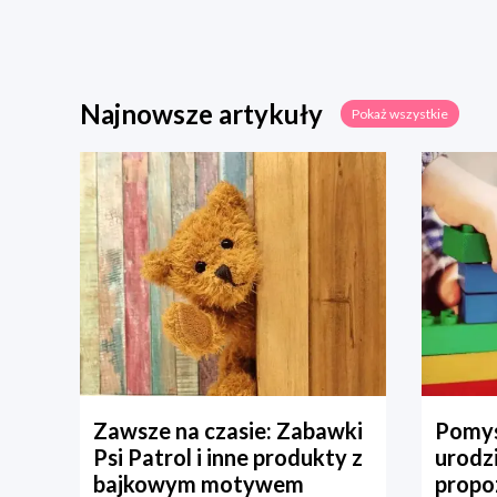
Najnowsze artykuły
Pokaż wszystkie
Zawsze na czasie: Zabawki
Pomys
Psi Patrol i inne produkty z
urodz
bajkowym motywem
propo