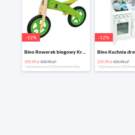
-
12
%
-
12
%
4Home Koc baranek świecący Dino
Bino Rowerek biegowy Krecik
359.99 zł
409.99 zł*
359.99 zł
409.99 zł*
*najniższa cena z 30 dni przed obniżką
*najniższa cena z 30 dni p