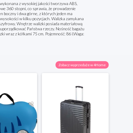
 wykonana z wysokiej jakości tworzywa ABS,
we 360 stopni, co sprawia, że prowadzenie
en boczny i dwa górne, z których jeden ma
i wysokości w kilku pozycjach. Walizka zamykana
szyfrowy. Wnętrze walizki posiada materiałową
 i uporządkować Państwa rzeczy. Nośność bagażu
zki wraz z kółkami 75 cm. Pojemność: 86 l.Waga:
Zobacz wyprzedaże w 4Home