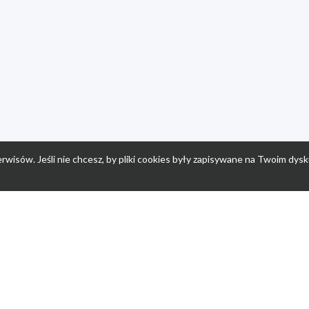
rwisów. Jeśli nie chcesz, by pliki cookies były zapisywane na Twoim dysk
a
Przepisy dla dzieci
Po
Nuumi.pl - moda online
K
Megarabaty.pl
Re