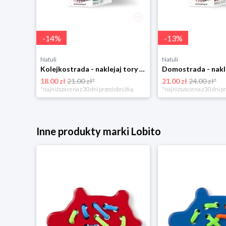
-
14
%
-
13
%
Natuli
Natuli
Kolejkostrada - naklejaj tory Zuzutoys
18.00 zł
21.00 zł*
21.00 zł
24.00 zł*
*najniższa cena z 30 dni przed obniżką
*najniższa cena z 30 dni p
Inne produkty marki Lobito