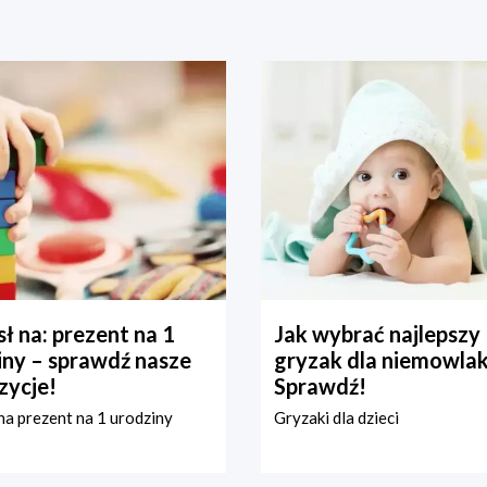
ł na: prezent na 1
Jak wybrać najlepszy
iny – sprawdź nasze
gryzak dla niemowla
zycje!
Sprawdź!
a prezent na 1 urodziny
Gryzaki dla dzieci