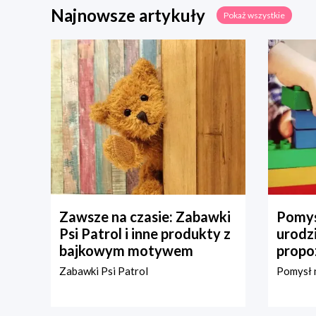
Najnowsze artykuły
Pokaż wszystkie
Zawsze na czasie: Zabawki
Pomys
Psi Patrol i inne produkty z
urodz
bajkowym motywem
propo
Zabawki Psi Patrol
Pomysł n