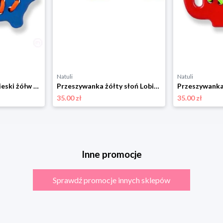
Natuli
Natuli
Przeszywanka niebieski żółw Lobito
Przeszywanka żółty słoń Lobito
35.00 zł
35.00 zł
Inne promocje
Sprawdź promocje innych sklepów