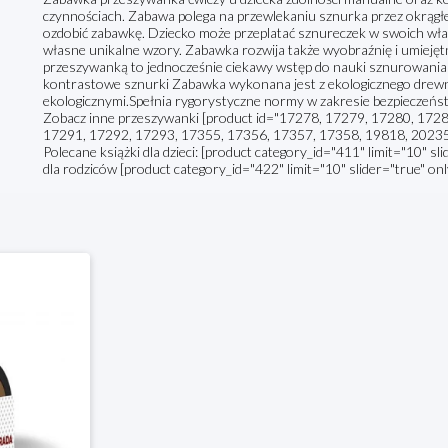
czynnościach. Zabawa polega na przewlekaniu sznurka przez okrągłe
ozdobić zabawkę. Dziecko może przeplatać sznureczek w swoich wła
własne unikalne wzory. Zabawka rozwija także wyobraźnię i umieję
przeszywanką to jednocześnie ciekawy wstęp do nauki sznurowani
kontrastowe sznurki Zabawka wykonana jest z ekologicznego drewn
ekologicznymi.Spełnia rygorystyczne normy w zakresie bezpieczeń
Zobacz inne przeszywanki [product id="17278, 17279, 17280, 172
17291, 17292, 17293, 17355, 17356, 17357, 17358, 19818, 20235" l
Polecane książki dla dzieci: [product category_id="411" limit="10" sl
dla rodziców [product category_id="422" limit="10" slider="true" on