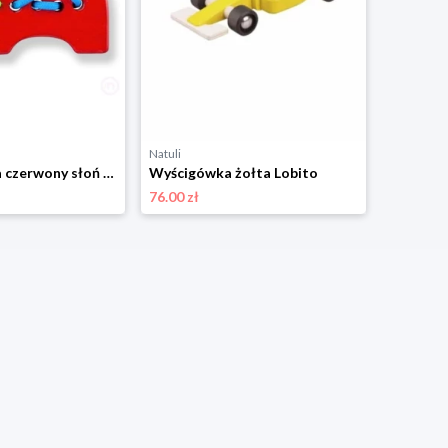
Natuli
Przeszywanka czerwony słoń Lobito
Wyścigówka żołta Lobito
76.00 zł