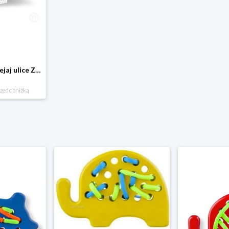
Domostrada - naklejaj ulice Zuzutoys
rzed obniżką