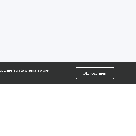
u, zmień ustawienia swojej
Ok, rozumiem
lityka Prywatności
ontakt
gulamin