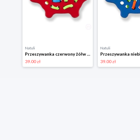
Natuli
Natuli
Przeszywanka zielony słoń Lobito
Przeszywanka czerwony żółw Lobito
39.00 zł
39.00 zł