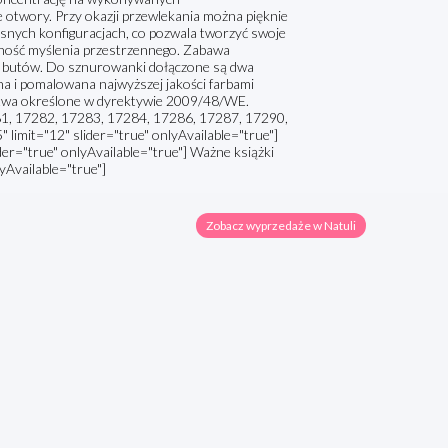
 otwory. Przy okazji przewlekania można pięknie
snych konfiguracjach, co pozwala tworzyć swoje
tność myślenia przestrzennego. Zabawa
a butów. Do sznurowanki dołączone są dwa
a i pomalowana najwyższej jakości farbami
stwa określone w dyrektywie 2009/48/WE.
81, 17282, 17283, 17284, 17286, 17287, 17290,
imit="12" slider="true" onlyAvailable="true"]
ider="true" onlyAvailable="true"] Ważne książki
lyAvailable="true"]
Zobacz wyprzedaże w Natuli