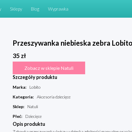
y
Sklepy
Blog
Wyprawka
Przeszywanka niebieska zebra Lobit
35
zł
Zobacz w sklepie Natuli
Szczegóły produktu
Marka
:
Lobito
Kategoria
:
Akcesoria dziecięce
Sklep
:
Natuli
Płeć
:
Dziecięce
Opis produktu
Zabawka przeszywanka ćwiczy u dziecka zdolności manualne oraz 