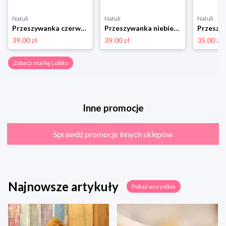
Natuli
Natuli
Natuli
Przeszywanka czerwony żółw Lobito
Przeszywanka niebieski żółw Lobito
39.00 zł
39.00 zł
35.00 zł
Zobacz markę Lobito
Inne promocje
Sprawdź promocje innych sklepów
Najnowsze artykuły
Pokaż wszystkie