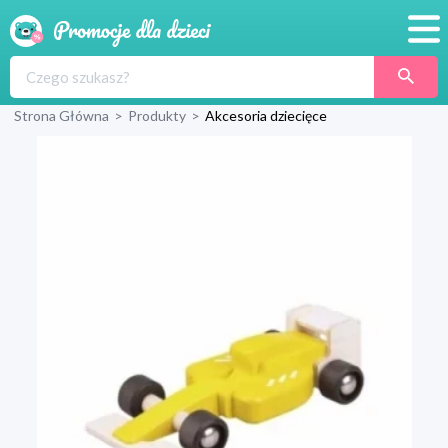
Promocje
Strona Główna
>
Produkty
>
Akcesoria dziecięce
Produkty
Sklepy
Blog
Wyprawka