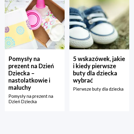
Pomysły na
5 wskazówek, jakie
prezent na Dzień
i kiedy pierwsze
Dziecka –
buty dla dziecka
nastolatkowie i
wybrać
maluchy
Pierwsze buty dla dziecka
Pomysły na prezent na
Dzień Dziecka