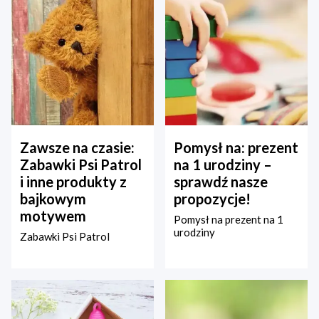
Zawsze na czasie:
Pomysł na: prezent
Zabawki Psi Patrol
na 1 urodziny –
i inne produkty z
sprawdź nasze
bajkowym
propozycje!
motywem
Pomysł na prezent na 1
urodziny
Zabawki Psi Patrol