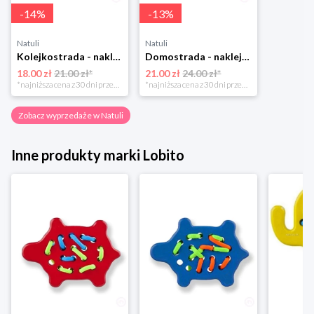
-
14
%
-
13
%
Natuli
Natuli
Kolejkostrada - naklejaj tory Zuzutoys
Domostrada - naklejaj ulice Zuzutoys
18.00 zł
21.00 zł*
21.00 zł
24.00 zł*
*najniższa cena z 30 dni przed obniżką
*najniższa cena z 30 dni przed obniżką
Zobacz wyprzedaże w Natuli
Inne produkty marki Lobito