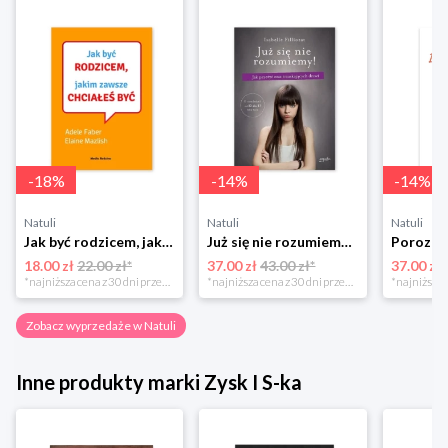
-
18
%
-
14
%
-
14
%
Natuli
Natuli
Natuli
Jak być rodzicem, jakim zawsze chciałeś być Media rodzina
Już się nie rozumiemy! Jak przeżyć czas trzaskających drzwi Esprit
18.00 zł
22.00 zł*
37.00 zł
43.00 zł*
37.00 zł
*najniższa cena z 30 dni przed obniżką
*najniższa cena z 30 dni przed obniżką
Zobacz wyprzedaże w Natuli
Inne produkty marki Zysk I S-ka