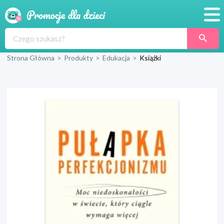
Promocje
Strona Główna
>
Produkty
>
Edukacja
>
Książki
Produkty
Sklepy
Blog
Wyprawka