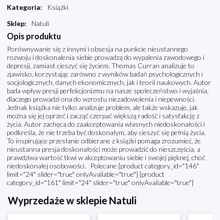
Kategoria
:
Książki
Sklep
:
Natuli
Opis produktu
Porównywanie się z innymi i obsesja na punkcie nieustannego
rozwoju i doskonalenia siebie prowadzą do wypalenia zawodowego i
depresji, zamiast cieszyć się życiem. Thomas Curran analizuje to
zjawisko, korzystając zarówno z wyników badań psychologicznych i
socjologicznych, danych ekonomicznych, jak i teorii naukowych. Autor
bada wpływ presji perfekcjonizmu na nasze społeczeństwo i wyjaśnia,
dlaczego prowadzi ona do wzrostu niezadowolenia i niepewności.
Jednak książka nie tylko analizuje problem, ale także wskazuje, jak
można się jej oprzeć i zacząć czerpać większą radość i satysfakcję z
życia. Autor zachęca do zaakceptowania własnych niedoskonałości i
podkreśla, że nie trzeba być doskonałym, aby cieszyć się pełnią życia.
To inspirujące przesłanie odbierane z książki pomaga zrozumieć, że
nieustanna presja doskonałości może prowadzić do nieszczęścia, a
prawdziwa wartość tkwi w akceptowaniu siebie i swojej pięknej, choć
niedoskonałej osobowości. Polecane [product category_id="146"
limit="24" slider="true" onlyAvailable="true"] [product
category_id="161" limit="24" slider="true" onlyAvailable="true"]
Wyprzedaże w sklepie Natuli