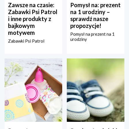
Zawsze na czasie:
Pomysł na: prezent
Zabawki Psi Patrol
na 1 urodziny –
i inne produkty z
sprawdź nasze
bajkowym
propozycje!
motywem
Pomysł na prezent na 1
urodziny
Zabawki Psi Patrol