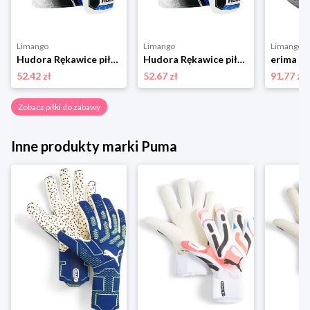
Limango
Limango
Limango
Hudora Rękawice piłkarskie w kolorze niebiesko-białym rozmiar: S
Hudora Rękawice piłkarskie w kolorze niebiesko-białym rozmiar: M
52.42 zł
52.67 zł
91.77 zł
Zobacz piłki do zabawy
Inne produkty marki Puma