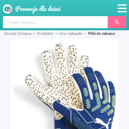
Promocje
Strona Główna
>
Produkty
>
Gry i zabawki
>
Piłki do zabawy
Produkty
Sklepy
Blog
Wyprawka