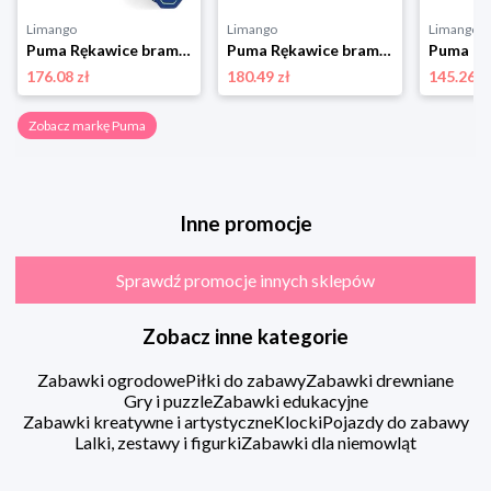
Limango
Limango
Limango
Puma Rękawice bramkarskie "Ultimate NC" w kolorze granatowo-białym rozmiar: 28,5
Puma Rękawice bramkarskie "Ultra Ultimate Hybrid" w kolorze białym rozmiar: 28,5
176.08 zł
180.49 zł
145.26 z
Zobacz markę Puma
Inne promocje
Sprawdź promocje innych sklepów
Zobacz inne kategorie
Zabawki ogrodowe
Piłki do zabawy
Zabawki drewniane
Gry i puzzle
Zabawki edukacyjne
Zabawki kreatywne i artystyczne
Klocki
Pojazdy do zabawy
Lalki, zestawy i figurki
Zabawki dla niemowląt