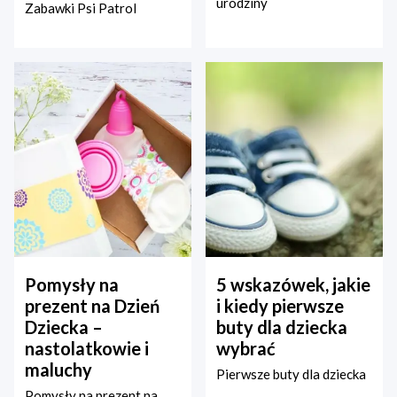
urodziny
Zabawki Psi Patrol
Pomysły na
5 wskazówek, jakie
prezent na Dzień
i kiedy pierwsze
Dziecka –
buty dla dziecka
nastolatkowie i
wybrać
maluchy
Pierwsze buty dla dziecka
Pomysły na prezent na