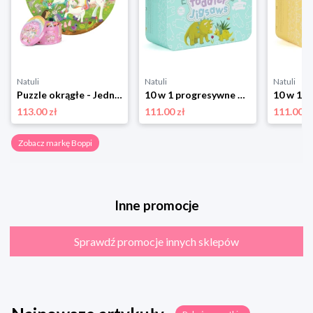
Natuli
Natuli
Natuli
Puzzle okrągłe - Jednorożce 150 elementów Boppi
10 w 1 progresywne pierwsze puzzle Dinozaury 30 elementów Boppi
113.00 zł
111.00 zł
111.00 z
Zobacz markę Boppi
Inne promocje
Sprawdź promocje innych sklepów