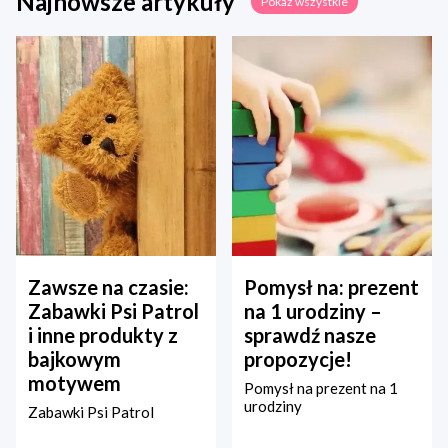
Najnowsze artykuły
Pokaż wszystkie
Zawsze na czasie:
Pomysł na: prezent
Zabawki Psi Patrol
na 1 urodziny –
i inne produkty z
sprawdź nasze
bajkowym
propozycje!
motywem
Pomysł na prezent na 1
urodziny
Zabawki Psi Patrol