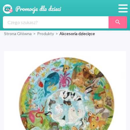
Promocje
Strona Główna
>
Produkty
>
Akcesoria dziecięce
Produkty
Sklepy
Blog
Wyprawka