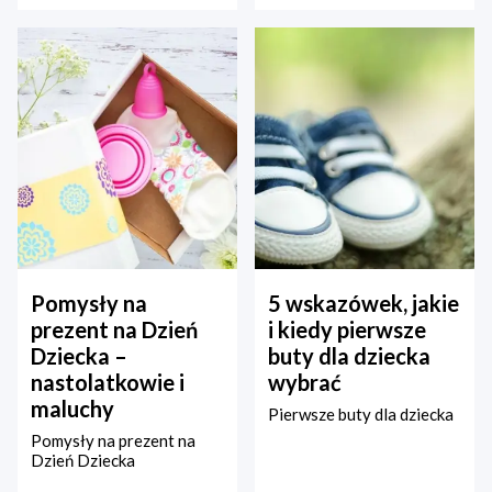
Pomysły na
5 wskazówek, jakie
prezent na Dzień
i kiedy pierwsze
Dziecka –
buty dla dziecka
nastolatkowie i
wybrać
maluchy
Pierwsze buty dla dziecka
Pomysły na prezent na
Dzień Dziecka