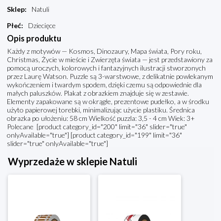
Sklep
:
Natuli
Płeć
:
Dziecięce
Opis produktu
Każdy z motywów — Kosmos, Dinozaury, Mapa świata, Pory roku,
Christmas, Życie w mieście i Zwierzęta świata — jest przedstawiony za
pomocą uroczych, kolorowych i fantazyjnych ilustracji stworzonych
przez Laurę Watson. Puzzle są 3-warstwowe, z delikatnie powlekanym
wykończeniem i twardym spodem, dzięki czemu są odpowiednie dla
małych paluszków. Plakat z obrazkiem znajduje się w zestawie.
Elementy zapakowane są w okrągłe, prezentowe pudełko, a w środku
użyto papierowej torebki, minimalizując użycie plastiku. Średnica
obrazka po ułożeniu: 58 cm Wielkość puzzla: 3,5 - 4 cm Wiek: 3+
Polecane [product category_id="200" limit="36" slider="true"
onlyAvailable="true"] [product category_id="199" limit="36"
slider="true" onlyAvailable="true"]
Wyprzedaże w sklepie Natuli