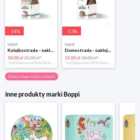
-
14
%
-
13
%
Natuli
Natuli
Kolejkostrada - naklejaj tory Zuzutoys
Domostrada - naklejaj ulice Zuzutoys
18.00 zł
21.00 zł*
21.00 zł
24.00 zł*
*najniższa cena z 30 dni przed obniżką
*najniższa cena z 30 dni przed obniżką
Zobacz wyprzedaże w Natuli
Inne produkty marki Boppi