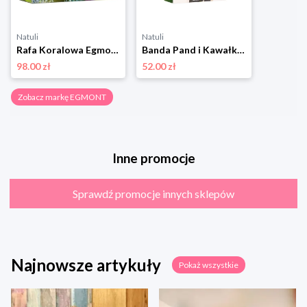
Natuli
Natuli
Rafa Koralowa Egmont
Banda Pand i Kawałki Bambusa Egmont
98.00 zł
52.00 zł
Zobacz markę EGMONT
Inne promocje
Sprawdź promocje innych sklepów
Najnowsze artykuły
Pokaż wszystkie