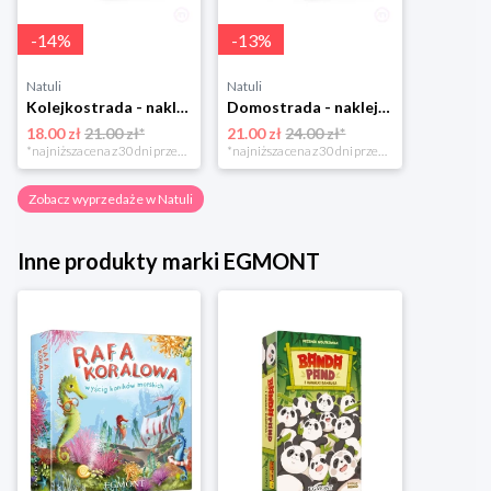
-
14
%
-
13
%
Natuli
Natuli
Kolejkostrada - naklejaj tory Zuzutoys
Domostrada - naklejaj ulice Zuzutoys
18.00 zł
21.00 zł*
21.00 zł
24.00 zł*
*najniższa cena z 30 dni przed obniżką
*najniższa cena z 30 dni przed obniżką
Zobacz wyprzedaże w Natuli
Inne produkty marki EGMONT