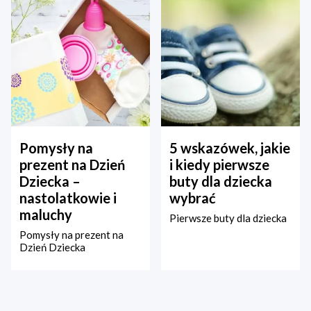
Pomysły na
5 wskazówek, jakie
prezent na Dzień
i kiedy pierwsze
Dziecka –
buty dla dziecka
nastolatkowie i
wybrać
maluchy
Pierwsze buty dla dziecka
Pomysły na prezent na
Dzień Dziecka