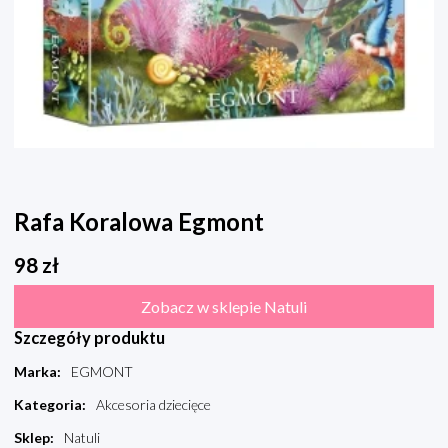
Rafa Koralowa Egmont
98
zł
Zobacz w sklepie Natuli
Szczegóły produktu
Marka
:
EGMONT
Kategoria
:
Akcesoria dziecięce
Sklep
:
Natuli