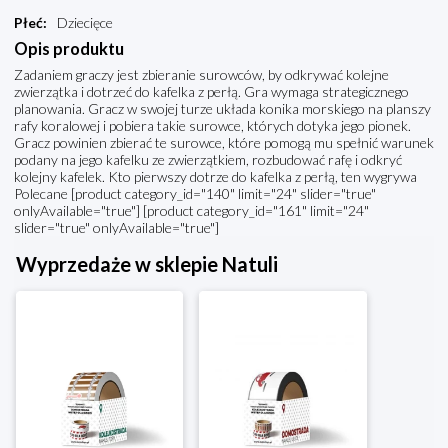
Płeć
:
Dziecięce
Opis produktu
Zadaniem graczy jest zbieranie surowców, by odkrywać kolejne
zwierzątka i dotrzeć do kafelka z perłą. Gra wymaga strategicznego
planowania. Gracz w swojej turze układa konika morskiego na planszy
rafy koralowej i pobiera takie surowce, których dotyka jego pionek.
Gracz powinien zbierać te surowce, które pomogą mu spełnić warunek
podany na jego kafelku ze zwierzątkiem, rozbudować rafę i odkryć
kolejny kafelek. Kto pierwszy dotrze do kafelka z perłą, ten wygrywa
Polecane [product category_id="140" limit="24" slider="true"
onlyAvailable="true"] [product category_id="161" limit="24"
slider="true" onlyAvailable="true"]
Wyprzedaże w sklepie Natuli