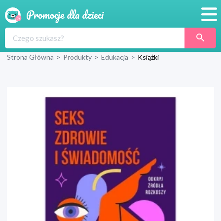
Promocje
Strona Główna
>
Produkty
>
Edukacja
>
Książki
Produkty
Sklepy
Blog
Wyprawka