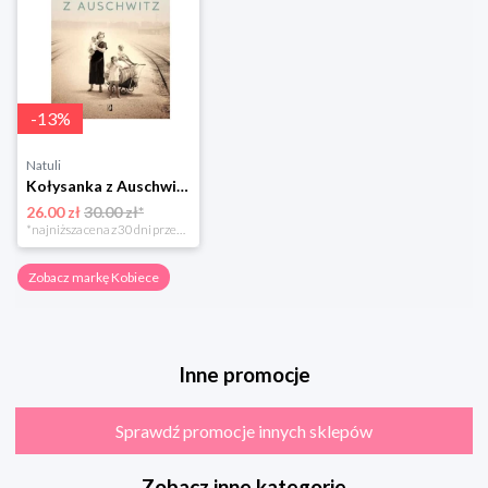
-
13
%
Natuli
Kołysanka z Auschwitz Kobiece
26.00 zł
30.00 zł*
*najniższa cena z 30 dni przed obniżką
Zobacz markę Kobiece
Inne promocje
Sprawdź promocje innych sklepów
Zobacz inne kategorie