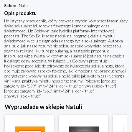
Sklep
:
Natuli
Opis produktu
Holistyczny przewodnik, który prowadzi czytelników przez fascynujący
świat seksualności, zdrowia fizycznego i emocjonalnego oraz
świadomości. Liz Goldwyn, założycielka platformy internetowej i
podcastu The Sex Ed, kładzie nacisk na integrację ciała, umysłu i
świadomości w celu osiągnięcia udanego życia seksualnego. Autorka
analizuje, jak nasze rozumienie seksu zostało wpłynięte przez tabu,
dogmaty religijne i kulturę popularną, a następnie proponuje
inspirującą wizję świata, w którym seksualność jest naturalną częścią
ludzkiego doświadczenia. W książce Liz Goldwyn prezentuje
holistyczne podejście do zdrowego doświadczenia seksualnego, które
obejmuje zarówno aspekty fizyczne, jak i emocjonalne, oraz duchowe i
energetyczne wpływy na seksualność, takie jak system czakr, energia
yin i yang, praktyka mindfulness oraz traumy. Polecane [product
category_id="599" limit="24" slider="true" onlyAvailable="true"]
[product category_id="161" limit="24" slider="true"
onlyAvailable="true"]
Wyprzedaże w sklepie Natuli