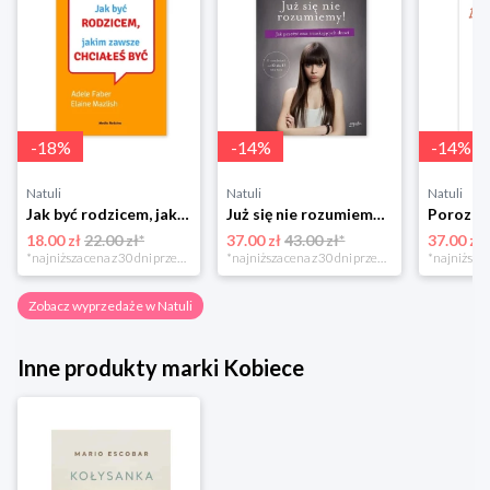
-
18
%
-
14
%
-
14
%
Natuli
Natuli
Natuli
Jak być rodzicem, jakim zawsze chciałeś być Media rodzina
Już się nie rozumiemy! Jak przeżyć czas trzaskających drzwi Esprit
18.00 zł
22.00 zł*
37.00 zł
43.00 zł*
37.00 zł
*najniższa cena z 30 dni przed obniżką
*najniższa cena z 30 dni przed obniżką
Zobacz wyprzedaże w Natuli
Inne produkty marki Kobiece